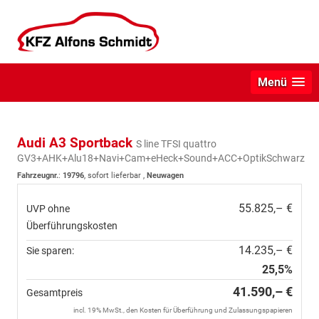
Menü
Audi A3 Sportback
S line TFSI quattro
GV3+AHK+Alu18+Navi+Cam+eHeck+Sound+ACC+OptikSchwarz
Fahrzeugnr.
:
19796
,
sofort lieferbar
,
Neuwagen
55.825,– €
UVP ohne
Überführungskosten
14.235,– €
Sie sparen:
25,5%
41.590,– €
Gesamtpreis
incl. 19% MwSt., den Kosten für Überführung und Zulassungspapieren