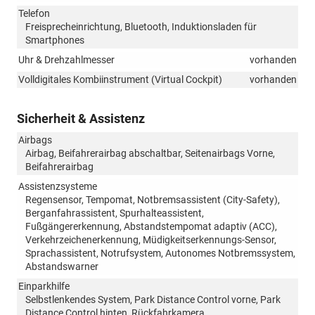
Telefon
Freisprecheinrichtung, Bluetooth, Induktionsladen für
Smartphones
Uhr & Drehzahlmesser
vorhanden
Volldigitales Kombiinstrument (Virtual Cockpit)
vorhanden
Sicherheit & Assistenz
Airbags
Airbag, Beifahrerairbag abschaltbar, Seitenairbags Vorne,
Beifahrerairbag
Assistenzsysteme
Regensensor, Tempomat, Notbremsassistent (City-Safety),
Berganfahrassistent, Spurhalteassistent,
Fußgängererkennung, Abstandstempomat adaptiv (ACC),
Verkehrzeichenerkennung, Müdigkeitserkennungs-Sensor,
Sprachassistent, Notrufsystem, Autonomes Notbremssystem,
Abstandswarner
Einparkhilfe
Selbstlenkendes System, Park Distance Control vorne, Park
Distance Control hinten, Rückfahrkamera