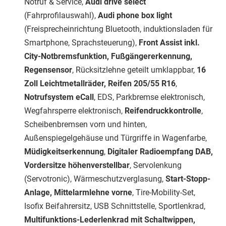
Notruf & Service,
Audi drive select
(Fahrprofilauswahl),
Audi phone box light
(Freisprecheinrichtung Bluetooth, induktionsladen für
Smartphone, Sprachsteuerung),
Front Assist inkl.
City-Notbremsfunktion, Fußgängererkennung,
Regensensor
, Rücksitzlehne geteilt umklappbar,
16
Zoll Leichtmetallräder, Reifen 205/55 R16
,
Notrufsystem eCall
, EDS, Parkbremse elektronisch,
Wegfahrsperre elektronisch,
Reifendruckkontrolle
,
Scheibenbremsen vorn und hinten,
Außenspiegelgehäuse und Türgriffe in Wagenfarbe,
Müdigkeitserkennung
,
Digitaler Radioempfang DAB,
Vordersitze höhenverstellbar
, Servolenkung
(Servotronic), Wärmeschutzverglasung,
Start-Stopp-
Anlage, Mittelarmlehne vorne
, Tire-Mobility-Set,
Isofix Beifahrersitz, USB Schnittstelle, Sportlenkrad,
Multifunktions-Lederlenkrad mit Schaltwippen,