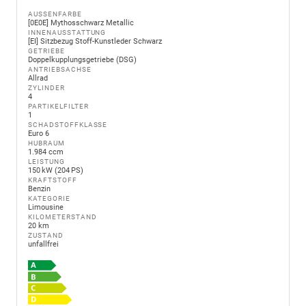
AUSSENFARBE
[0E0E] Mythosschwarz Metallic
INNENAUSSTATTUNG
[EI] Sitzbezug Stoff-Kunstleder Schwarz
GETRIEBE
Doppelkupplungsgetriebe (DSG)
ANTRIEBSACHSE
Allrad
ZYLINDER
4
PARTIKELFILTER
1
SCHADSTOFFKLASSE
Euro 6
HUBRAUM
1.984 ccm
LEISTUNG
150 kW (204 PS)
KRAFTSTOFF
Benzin
KATEGORIE
Limousine
KILOMETERSTAND
20 km
ZUSTAND
unfallfrei