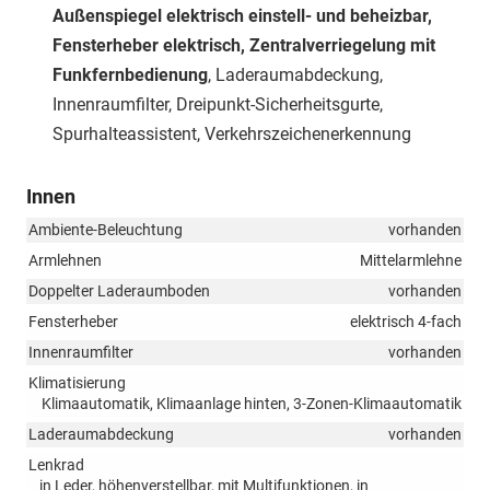
Außenspiegel elektrisch einstell- und beheizbar,
Fensterheber elektrisch, Zentralverriegelung mit
Funkfernbedienung
, Laderaumabdeckung,
Innenraumfilter, Dreipunkt-Sicherheitsgurte,
Spurhalteassistent, Verkehrszeichenerkennung
Innen
Ambiente-Beleuchtung
vorhanden
Armlehnen
Mittelarmlehne
Doppelter Laderaumboden
vorhanden
Fensterheber
elektrisch 4-fach
Innenraumfilter
vorhanden
Klimatisierung
Klimaautomatik, Klimaanlage hinten, 3-Zonen-Klimaautomatik
Laderaumabdeckung
vorhanden
Lenkrad
in Leder, höhenverstellbar, mit Multifunktionen, in