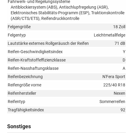
Fahrwerk- und Regelungssysteme
Antiblockiersystem (ABS), Antischlupfregelung (ASR),
Elektronisches Stabilitäts-Programm (ESP), Traktionskontrolle
(ASR/CTS/ETS), Reifendruckkontrolle
Felgengröße
18 Zoll
Felgentyp
Leichtmetallfelge
Lautstärke externes Rollgeräusch der Reifen
71 dB
Reifen-Geschwindigkeitsindex
Y
Reifen-Kraftstoffeffizienzklasse
D
Reifen-Nasshaftungsklasse
A
Reifenbezeichnung
N'Fera Sport
Reifengröße vorne
225/40 R18
Reifenhersteller
Nexen
Reifentyp
Sommerreifen
Tragfähigkeitsindex
92
Sonstiges