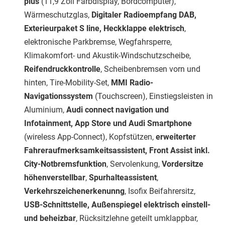
plus
(11,9 Zoll Farbdisplay, Bordcomputer),
Wärmeschutzglas,
Digitaler Radioempfang DAB,
Exterieurpaket S line, Heckklappe elektrisch
,
elektronische Parkbremse, Wegfahrsperre,
Klimakomfort- und Akustik-Windschutzscheibe,
Reifendruckkontrolle
, Scheibenbremsen vorn und
hinten, Tire-Mobility-Set,
MMI Radio-
Navigationssystem
(Touchscreen), Einstiegsleisten in
Aluminium,
Audi connect navigation und
Infotainment, App Store und Audi Smartphone
(wireless App-Connect), Kopfstützen,
erweiterter
Fahreraufmerksamkeitsassistent, Front Assist inkl.
City-Notbremsfunktion
, Servolenkung,
Vordersitze
höhenverstellbar
,
Spurhalteassistent
,
Verkehrszeichenerkenunng
, Isofix Beifahrersitz,
USB-Schnittstelle, Außenspiegel elektrisch einstell-
und beheizbar
, Rücksitzlehne geteilt umklappbar,