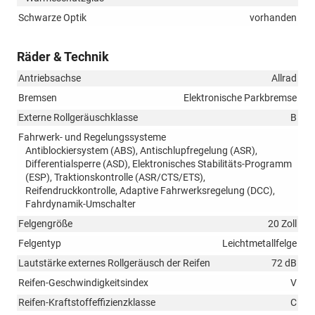
Schwarze Optik
vorhanden
Räder & Technik
Antriebsachse
Allrad
Bremsen
Elektronische Parkbremse
Externe Rollgeräuschklasse
B
Fahrwerk- und Regelungssysteme
Antiblockiersystem (ABS), Antischlupfregelung (ASR),
Differentialsperre (ASD), Elektronisches Stabilitäts-Programm
(ESP), Traktionskontrolle (ASR/CTS/ETS),
Reifendruckkontrolle, Adaptive Fahrwerksregelung (DCC),
Fahrdynamik-Umschalter
Felgengröße
20 Zoll
Felgentyp
Leichtmetallfelge
Lautstärke externes Rollgeräusch der Reifen
72 dB
Reifen-Geschwindigkeitsindex
V
Reifen-Kraftstoffeffizienzklasse
C