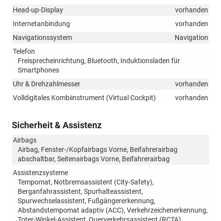
Head-up-Display
vorhanden
Internetanbindung
vorhanden
Navigationssystem
Navigation
Telefon
Freisprecheinrichtung, Bluetooth, Induktionsladen für
Smartphones
Uhr & Drehzahlmesser
vorhanden
Volldigitales Kombiinstrument (Virtual Cockpit)
vorhanden
Sicherheit & Assistenz
Airbags
Airbag, Fenster-/Kopfairbags Vorne, Beifahrerairbag
abschaltbar, Seitenairbags Vorne, Beifahrerairbag
Assistenzsysteme
Tempomat, Notbremsassistent (City-Safety),
Berganfahrassistent, Spurhalteassistent,
Spurwechselassistent, Fußgängererkennung,
Abstandstempomat adaptiv (ACC), Verkehrzeichenerkennung,
Toter-Winkel-Assistent, Querverkehrsassistent (RCTA),