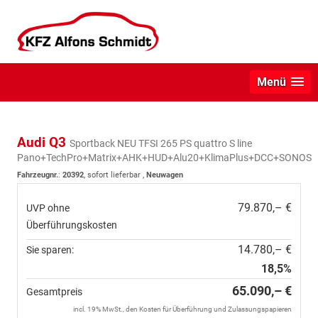
Menü
Audi Q3
Sportback NEU TFSI 265 PS quattro S line
Pano+TechPro+Matrix+AHK+HUD+Alu20+KlimaPlus+DCC+SONOS
Fahrzeugnr.
:
20392
,
sofort lieferbar
,
Neuwagen
79.870,– €
UVP ohne
Überführungskosten
14.780,– €
Sie sparen:
18,5%
65.090,– €
Gesamtpreis
incl. 19% MwSt., den Kosten für Überführung und Zulassungspapieren