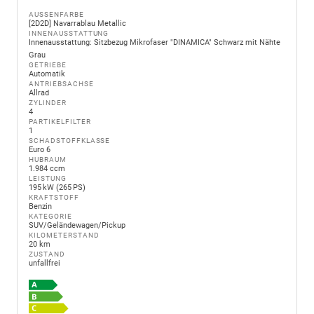
AUSSENFARBE
[2D2D] Navarrablau Metallic
INNENAUSSTATTUNG
Innenausstattung: Sitzbezug Mikrofaser "DINAMICA" Schwarz mit Nähte
Grau
GETRIEBE
Automatik
ANTRIEBSACHSE
Allrad
ZYLINDER
4
PARTIKELFILTER
1
SCHADSTOFFKLASSE
Euro 6
HUBRAUM
1.984 ccm
LEISTUNG
195 kW (265 PS)
KRAFTSTOFF
Benzin
KATEGORIE
SUV/Geländewagen/Pickup
KILOMETERSTAND
20 km
ZUSTAND
unfallfrei