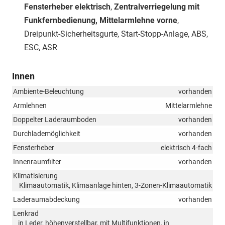
Fensterheber elektrisch
,
Zentralverriegelung mit
Funkfernbedienung, Mittelarmlehne vorne
,
Dreipunkt-Sicherheitsgurte, Start-Stopp-Anlage, ABS,
ESC, ASR
Innen
Ambiente-Beleuchtung
vorhanden
Armlehnen
Mittelarmlehne
Doppelter Laderaumboden
vorhanden
Durchlademöglichkeit
vorhanden
Fensterheber
elektrisch 4-fach
Innenraumfilter
vorhanden
Klimatisierung
Klimaautomatik, Klimaanlage hinten, 3-Zonen-Klimaautomatik
Laderaumabdeckung
vorhanden
Lenkrad
in Leder, höhenverstellbar, mit Multifunktionen, in