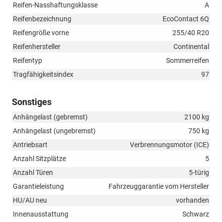
Reifen-Nasshaftungsklasse
A
Reifenbezeichnung
EcoContact 6Q
Reifengröße vorne
255/40 R20
Reifenhersteller
Continental
Reifentyp
Sommerreifen
Tragfähigkeitsindex
97
Sonstiges
Anhängelast (gebremst)
2100 kg
Anhängelast (ungebremst)
750 kg
Antriebsart
Verbrennungsmotor (ICE)
Anzahl Sitzplätze
5
Anzahl Türen
5-türig
Garantieleistung
Fahrzeuggarantie vom Hersteller
HU/AU neu
vorhanden
Innenausstattung
Schwarz