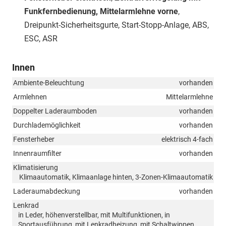
Funkfernbedienung, Mittelarmlehne vorne
,
Dreipunkt-Sicherheitsgurte, Start-Stopp-Anlage, ABS,
ESC, ASR
Innen
Ambiente-Beleuchtung
vorhanden
Armlehnen
Mittelarmlehne
Doppelter Laderaumboden
vorhanden
Durchlademöglichkeit
vorhanden
Fensterheber
elektrisch 4-fach
Innenraumfilter
vorhanden
Klimatisierung
Klimaautomatik, Klimaanlage hinten, 3-Zonen-Klimaautomatik
Laderaumabdeckung
vorhanden
Lenkrad
in Leder, höhenverstellbar, mit Multifunktionen, in
Sportausführung, mit Lenkradheizung, mit Schaltwippen