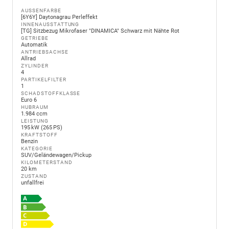
AUSSENFARBE
[6Y6Y] Daytonagrau Perleffekt
INNENAUSSTATTUNG
[TG] Sitzbezug Mikrofaser "DINAMICA" Schwarz mit Nähte Rot
GETRIEBE
Automatik
ANTRIEBSACHSE
Allrad
ZYLINDER
4
PARTIKELFILTER
1
SCHADSTOFFKLASSE
Euro 6
HUBRAUM
1.984 ccm
LEISTUNG
195 kW (265 PS)
KRAFTSTOFF
Benzin
KATEGORIE
SUV/Geländewagen/Pickup
KILOMETERSTAND
20 km
ZUSTAND
unfallfrei