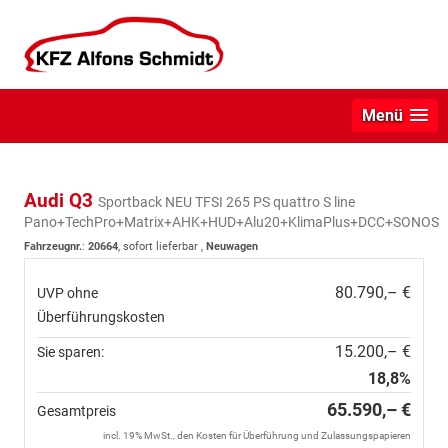
Menü
Audi Q3
Sportback NEU TFSI 265 PS quattro S line
Pano+TechPro+Matrix+AHK+HUD+Alu20+KlimaPlus+DCC+SONOS
Fahrzeugnr.
:
20664
,
sofort lieferbar
,
Neuwagen
80.790,– €
UVP ohne
Überführungskosten
15.200,– €
Sie sparen:
18,8%
65.590,– €
Gesamtpreis
incl. 19% MwSt., den Kosten für Überführung und Zulassungspapieren