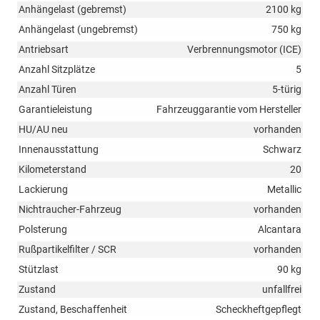
Anhängelast (gebremst)
2100 kg
Anhängelast (ungebremst)
750 kg
Antriebsart
Verbrennungsmotor (ICE)
Anzahl Sitzplätze
5
Anzahl Türen
5-türig
Garantieleistung
Fahrzeuggarantie vom Hersteller
HU/AU neu
vorhanden
Innenausstattung
Schwarz
Kilometerstand
20
Lackierung
Metallic
Nichtraucher-Fahrzeug
vorhanden
Polsterung
Alcantara
Rußpartikelfilter / SCR
vorhanden
Stützlast
90 kg
Zustand
unfallfrei
Zustand, Beschaffenheit
Scheckheftgepflegt