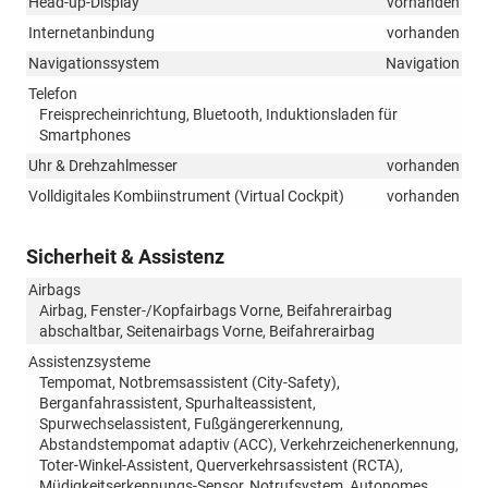
Head-up-Display
vorhanden
Internetanbindung
vorhanden
Navigationssystem
Navigation
Telefon
Freisprecheinrichtung, Bluetooth, Induktionsladen für
Smartphones
Uhr & Drehzahlmesser
vorhanden
Volldigitales Kombiinstrument (Virtual Cockpit)
vorhanden
Sicherheit & Assistenz
Airbags
Airbag, Fenster-/Kopfairbags Vorne, Beifahrerairbag
abschaltbar, Seitenairbags Vorne, Beifahrerairbag
Assistenzsysteme
Tempomat, Notbremsassistent (City-Safety),
Berganfahrassistent, Spurhalteassistent,
Spurwechselassistent, Fußgängererkennung,
Abstandstempomat adaptiv (ACC), Verkehrzeichenerkennung,
Toter-Winkel-Assistent, Querverkehrsassistent (RCTA),
Müdigkeitserkennungs-Sensor, Notrufsystem, Autonomes