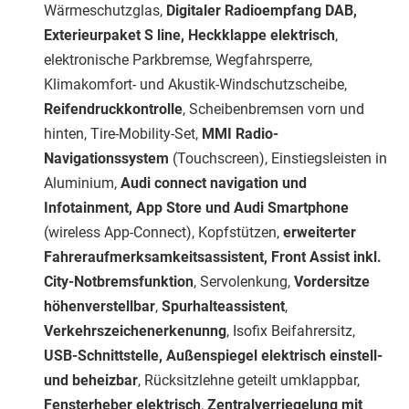
Wärmeschutzglas,
Digitaler Radioempfang DAB,
Exterieurpaket S line, Heckklappe elektrisch
,
elektronische Parkbremse, Wegfahrsperre,
Klimakomfort- und Akustik-Windschutzscheibe,
Reifendruckkontrolle
, Scheibenbremsen vorn und
hinten, Tire-Mobility-Set,
MMI Radio-
Navigationssystem
(Touchscreen), Einstiegsleisten in
Aluminium,
Audi connect navigation und
Infotainment, App Store und Audi Smartphone
(wireless App-Connect), Kopfstützen,
erweiterter
Fahreraufmerksamkeitsassistent, Front Assist inkl.
City-Notbremsfunktion
, Servolenkung,
Vordersitze
höhenverstellbar
,
Spurhalteassistent
,
Verkehrszeichenerkenunng
, Isofix Beifahrersitz,
USB-Schnittstelle, Außenspiegel elektrisch einstell-
und beheizbar
, Rücksitzlehne geteilt umklappbar,
Fensterheber elektrisch
,
Zentralverriegelung mit