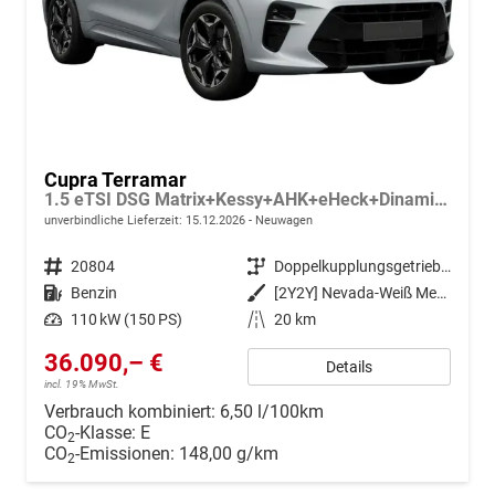
Cupra Terramar
1.5 eTSI DSG Matrix+Kessy+AHK+eHeck+Dinamica+CarPlay+eHeck+GV5
unverbindliche Lieferzeit:
15.12.2026
Neuwagen
Fahrzeugnr.
20804
Getriebe
Doppelkupplungsgetriebe (DSG)
Kraftstoff
Benzin
Außenfarbe
[2Y2Y] Nevada-Weiß Metallic
Leistung
110 kW (150 PS)
Kilometerstand
20 km
36.090,– €
Details
incl. 19% MwSt.
Verbrauch kombiniert:
6,50 l/100km
CO
-Klasse:
E
2
CO
-Emissionen:
148,00 g/km
2