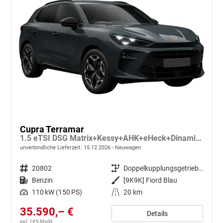
Cupra Terramar
1.5 eTSI DSG Matrix+Kessy+AHK+eHeck+Dinamica+CarPlay+eHeck+GV5
unverbindliche Lieferzeit:
15.12.2026
Neuwagen
Fahrzeugnr.
20802
Getriebe
Doppelkupplungsgetriebe (DSG)
Kraftstoff
Benzin
Außenfarbe
[9K9K] Fiord Blau
Leistung
110 kW (150 PS)
Kilometerstand
20 km
35.590,– €
Details
incl. 19% MwSt.