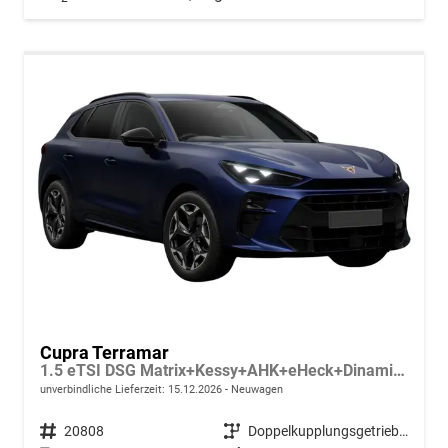
Cupra Terramar
1.5 eTSI DSG Matrix+Kessy+AHK+eHeck+Dinamica+CarPlay+eHeck+GV5
unverbindliche Lieferzeit:
15.12.2026
Neuwagen
Fahrzeugnr.
20808
Getriebe
Doppelkupplungsgetriebe (DSG)