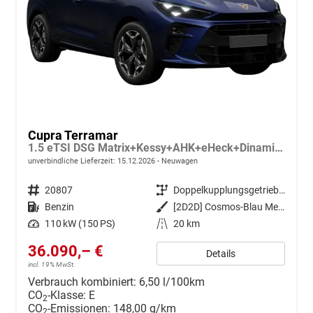
Cupra Terramar
1.5 eTSI DSG Matrix+Kessy+AHK+eHeck+Dinamica+CarPlay+eHeck+GV5
unverbindliche Lieferzeit:
15.12.2026
Neuwagen
Fahrzeugnr.
20807
Getriebe
Doppelkupplungsgetriebe (DSG)
Kraftstoff
Benzin
Außenfarbe
[2D2D] Cosmos-Blau Metallic
Leistung
110 kW (150 PS)
Kilometerstand
20 km
36.090,– €
Details
incl. 19% MwSt.
Verbrauch kombiniert:
6,50 l/100km
CO
-Klasse:
E
2
CO
-Emissionen:
148,00 g/km
2