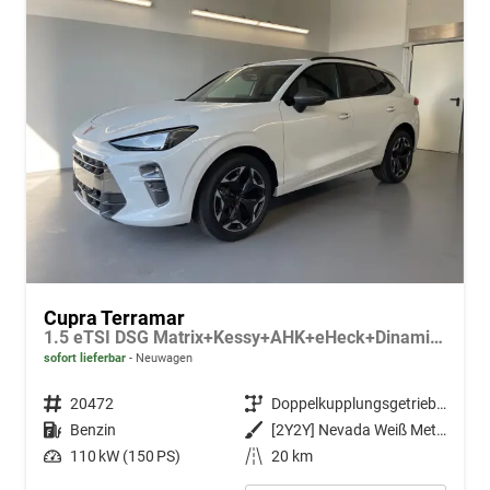
Cupra Terramar
1.5 eTSI DSG Matrix+Kessy+AHK+eHeck+Dinamica+CarPlay+eHeck+GV5
sofort lieferbar
Neuwagen
Fahrzeugnr.
20472
Getriebe
Doppelkupplungsgetriebe (DSG)
Kraftstoff
Benzin
Außenfarbe
[2Y2Y] Nevada Weiß Metallic
Leistung
110 kW (150 PS)
Kilometerstand
20 km