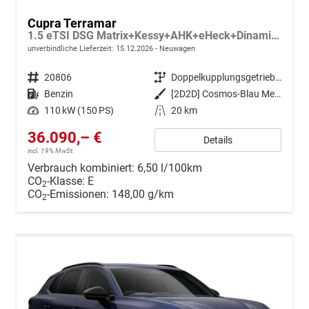
Cupra Terramar
1.5 eTSI DSG Matrix+Kessy+AHK+eHeck+Dinamica+CarPlay+eHeck+GV5
unverbindliche Lieferzeit:
15.12.2026
Neuwagen
Fahrzeugnr.
20806
Getriebe
Doppelkupplungsgetriebe (DSG)
Kraftstoff
Benzin
Außenfarbe
[2D2D] Cosmos-Blau Metallic
Leistung
110 kW (150 PS)
Kilometerstand
20 km
36.090,– €
Details
incl. 19% MwSt.
Verbrauch kombiniert:
6,50 l/100km
CO
-Klasse:
E
2
CO
-Emissionen:
148,00 g/km
2