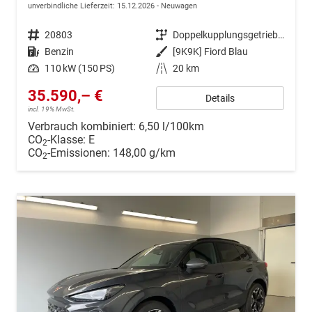
unverbindliche Lieferzeit:
15.12.2026
Neuwagen
Fahrzeugnr.
20803
Getriebe
Doppelkupplungsgetriebe (DSG)
Kraftstoff
Benzin
Außenfarbe
[9K9K] Fiord Blau
Leistung
110 kW (150 PS)
Kilometerstand
20 km
35.590,– €
Details
incl. 19% MwSt.
Verbrauch kombiniert:
6,50 l/100km
CO
-Klasse:
E
2
CO
-Emissionen:
148,00 g/km
2