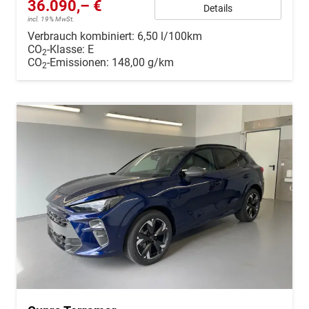
36.090,– €
Details
incl. 19% MwSt.
Verbrauch kombiniert:
6,50 l/100km
CO
-Klasse:
E
2
CO
-Emissionen:
148,00 g/km
2