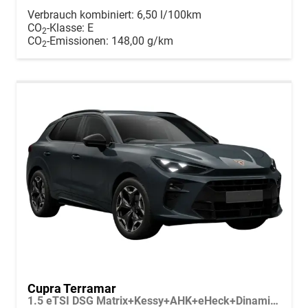
Verbrauch kombiniert:
6,50 l/100km
CO
-Klasse:
E
2
CO
-Emissionen:
148,00 g/km
2
Cupra Terramar
1.5 eTSI DSG Matrix+Kessy+AHK+eHeck+Dinamica+CarPlay+eHeck+GV5