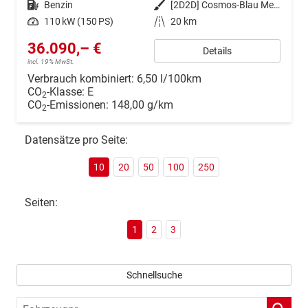
Kraftstoff
Benzin
Außenfarbe
[2D2D] Cosmos-Blau Metallic
Leistung
110 kW (150 PS)
Kilometerstand
20 km
36.090,– €
Details
incl. 19% MwSt.
Verbrauch kombiniert:
6,50 l/100km
CO
-Klasse:
E
2
CO
-Emissionen:
148,00 g/km
2
Datensätze pro Seite:
10
20
50
100
250
Seiten:
1
2
3
Schnellsuche
Fahrzeugnr.