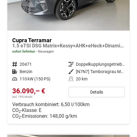
Cupra Terramar
1.5 eTSI DSG Matrix+Kessy+AHK+eHeck+Dinamica+CarPlay+eHeck+GV5
sofort lieferbar
Neuwagen
Fahrzeugnr.
20471
Getriebe
Doppelkupplungsgetriebe (DSG)
Kraftstoff
Benzin
Außenfarbe
[N7N7] Tamboragrau Metallic
Leistung
110 kW (150 PS)
Kilometerstand
20 km
36.090,– €
Details
incl. 19% MwSt.
Verbrauch kombiniert:
6,50 l/100km
CO
-Klasse:
E
2
CO
-Emissionen:
148,00 g/km
2