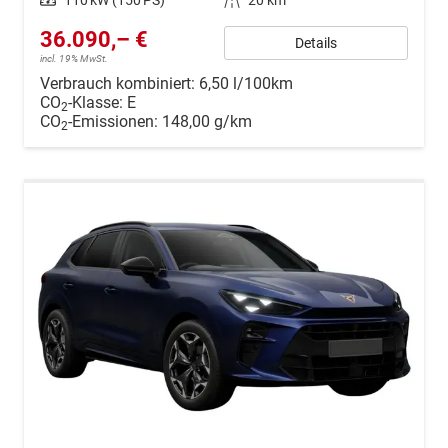
Leistung
110 kW (150 PS)
Kilometerstand
20 km
36.090,– €
Details
incl. 19% MwSt.
Verbrauch kombiniert:
6,50 l/100km
CO
-Klasse:
E
2
CO
-Emissionen:
148,00 g/km
2