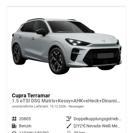
Cupra Terramar
1.5 eTSI DSG Matrix+Kessy+AHK+eHeck+Dinamica+CarPlay+eHeck+GV5
unverbindliche Lieferzeit:
15.12.2026
Neuwagen
Fahrzeugnr.
20805
Getriebe
Doppelkupplungsgetriebe (DSG)
Kraftstoff
Benzin
Außenfarbe
[2Y2Y] Nevada-Weiß Metallic