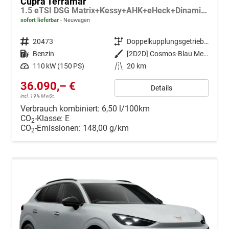
Cupra Terramar
1.5 eTSI DSG Matrix+Kessy+AHK+eHeck+Dinamica+CarPlay+eHeck+GV5
sofort lieferbar
Neuwagen
Fahrzeugnr.
20473
Getriebe
Doppelkupplungsgetriebe (DSG)
Kraftstoff
Benzin
Außenfarbe
[2D2D] Cosmos-Blau Metallic
Leistung
110 kW (150 PS)
Kilometerstand
20 km
36.090,– €
Details
incl. 19% MwSt.
Verbrauch kombiniert:
6,50 l/100km
CO
-Klasse:
E
2
CO
-Emissionen:
148,00 g/km
2