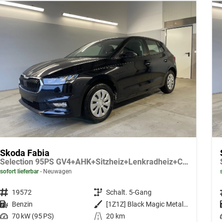
Skoda Fabia
Selection 95PS GV4+AHK+Sitzheiz+Lenkradheiz+Climatronic+Tempomat+PDC
sofort lieferbar
Neuwagen
Fahrzeugnr.
19572
Getriebe
Schalt. 5-Gang
Kraftstoff
Benzin
Außenfarbe
[1Z1Z] Black Magic Metallic
Leistung
70 kW (95 PS)
Kilometerstand
20 km