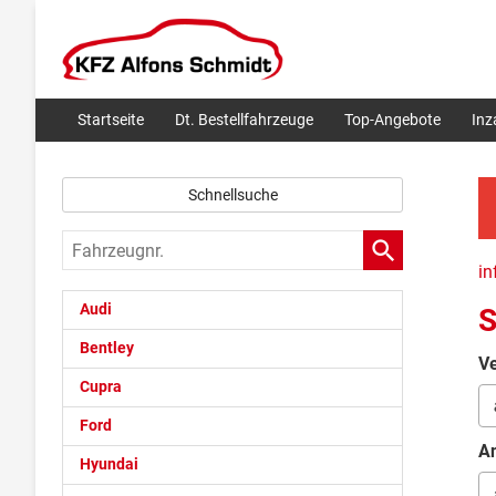
Startseite
Dt. Bestellfahrzeuge
Top-Angebote
In
Schnellsuche
Fahrzeugnr.
in
Audi
S
Bentley
Ve
Cupra
Ford
An
Hyundai