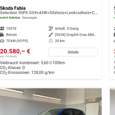
Skoda Fabia
Selection 95PS GV4+AHK+Sitzheiz+Lenkradheiz+Climatronic+Tempomat+PDC
sofort lieferbar
Neuwagen
Fahrzeugnr.
19578
Getriebe
Schalt. 5-Gang
Kraftstoff
Benzin
Außenfarbe
[5X5X] Graphit Grau Metallic
Leistung
70 kW (95 PS)
Kilometerstand
20 km
20.580,– €
Details
incl. 19% MwSt.
Verbrauch kombiniert:
5,60 l/100km
CO
-Klasse:
D
2
CO
-Emissionen:
128,00 g/km
2