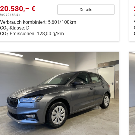
20.580,– €
Details
incl. 19% MwSt.
Verbrauch kombiniert:
5,60 l/100km
CO
-Klasse:
D
2
CO
-Emissionen:
128,00 g/km
2