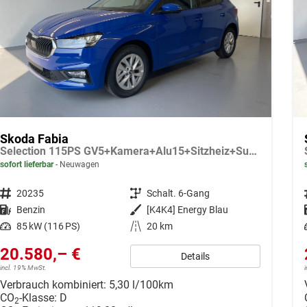
Skoda Fabia
Selection 115PS GV5+Kamera+Alu15+Sitzheiz+Sunset+Regensensor+AppConnect+LED
sofort lieferbar
Neuwagen
Fahrzeugnr.
20235
Getriebe
Schalt. 6-Gang
Kraftstoff
Benzin
Außenfarbe
[K4K4] Energy Blau
Leistung
85 kW (116 PS)
Kilometerstand
20 km
20.580,– €
Details
incl. 19% MwSt.
Verbrauch kombiniert:
5,30 l/100km
CO
-Klasse:
D
2