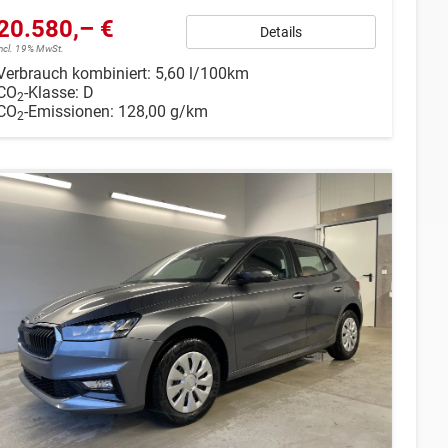
20.580,– €
Details
incl. 19% MwSt.
Verbrauch kombiniert:
5,60 l/100km
CO
-Klasse:
D
2
CO
-Emissionen:
128,00 g/km
2