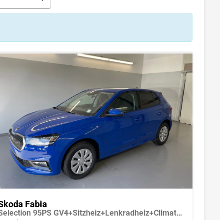
Skoda Fabia
Selection 95PS GV4+Sitzheiz+Lenkradheiz+Climatronic+Sunset+AppConnect+PDC