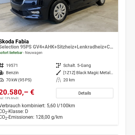
Skoda Fabia
Selection 95PS GV4+AHK+Sitzheiz+Lenkradheiz+Climatronic+Tempomat+PDC
sofort lieferbar
Neuwagen
Fahrzeugnr.
19571
Getriebe
Schalt. 5-Gang
Kraftstoff
Benzin
Außenfarbe
[1Z1Z] Black Magic Metallic
Leistung
70 kW (95 PS)
Kilometerstand
20 km
20.580,– €
Details
incl. 19% MwSt.
Verbrauch kombiniert:
5,60 l/100km
CO
-Klasse:
D
2
CO
-Emissionen:
128,00 g/km
2