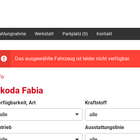
zahlungnahme
Werkstatt
Parkplatz (
0
)
Kontakt
Das ausgewählte Fahrzeug ist leider nicht verfügbar.
fo
koda Fabia
rfügbarkeit, Art
Kraftstoff
trieb
Ausstattungslinie