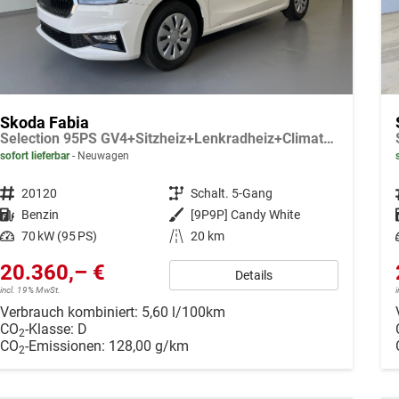
Skoda Fabia
Selection 95PS GV4+Sitzheiz+Lenkradheiz+Climatronic+Sunset+AppConnect+PDC
sofort lieferbar
Neuwagen
Fahrzeugnr.
20120
Getriebe
Schalt. 5-Gang
Kraftstoff
Benzin
Außenfarbe
[9P9P] Candy White
Leistung
70 kW (95 PS)
Kilometerstand
20 km
20.360,– €
Details
incl. 19% MwSt.
Verbrauch kombiniert:
5,60 l/100km
CO
-Klasse:
D
2
CO
-Emissionen:
128,00 g/km
2