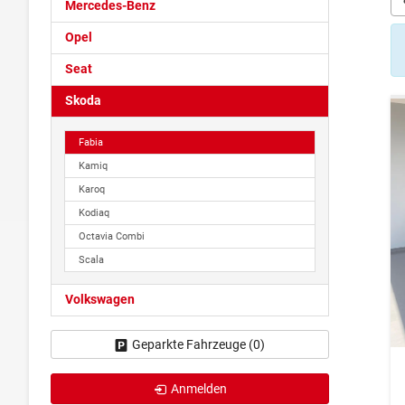
Mercedes-Benz
Opel
Seat
Skoda
Fabia
Kamiq
Karoq
Kodiaq
Octavia Combi
Scala
Volkswagen
Geparkte Fahrzeuge (
0
)
Anmelden