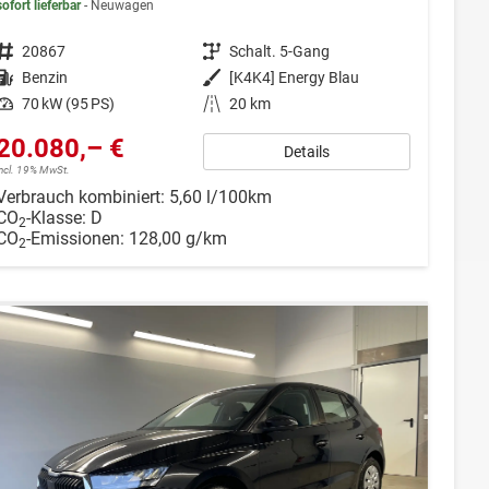
sofort lieferbar
Neuwagen
Fahrzeugnr.
20867
Getriebe
Schalt. 5-Gang
Kraftstoff
Benzin
Außenfarbe
[K4K4] Energy Blau
Leistung
70 kW (95 PS)
Kilometerstand
20 km
20.080,– €
Details
incl. 19% MwSt.
Verbrauch kombiniert:
5,60 l/100km
CO
-Klasse:
D
2
CO
-Emissionen:
128,00 g/km
2