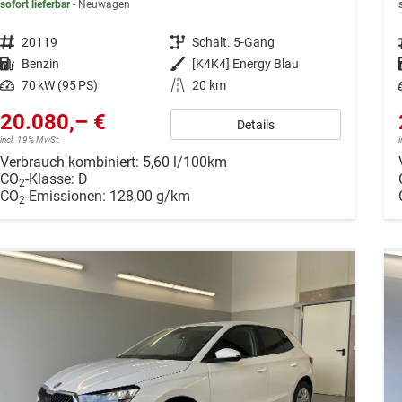
sofort lieferbar
Neuwagen
Fahrzeugnr.
20119
Getriebe
Schalt. 5-Gang
Kraftstoff
Benzin
Außenfarbe
[K4K4] Energy Blau
Leistung
70 kW (95 PS)
Kilometerstand
20 km
20.080,– €
Details
incl. 19% MwSt.
Verbrauch kombiniert:
5,60 l/100km
CO
-Klasse:
D
2
CO
-Emissionen:
128,00 g/km
2