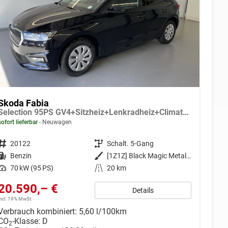
Skoda Fabia
Selection 95PS GV4+Sitzheiz+Lenkradheiz+Climatronic+Sunset+AppConnect+PDC
sofort lieferbar
Neuwagen
Fahrzeugnr.
20122
Getriebe
Schalt. 5-Gang
Kraftstoff
Benzin
Außenfarbe
[1Z1Z] Black Magic Metallic
Leistung
70 kW (95 PS)
Kilometerstand
20 km
20.590,– €
Details
incl. 19% MwSt.
Verbrauch kombiniert:
5,60 l/100km
CO
-Klasse:
D
2