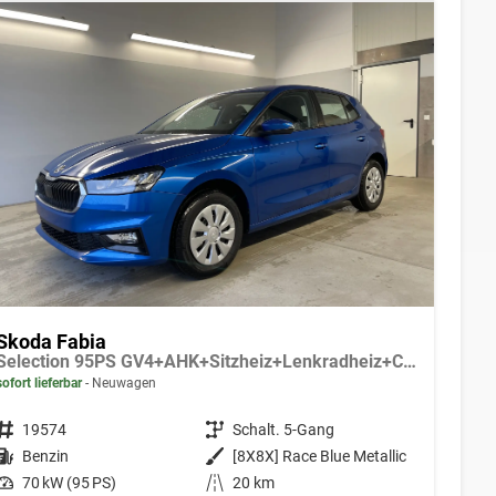
Skoda Fabia
Selection 95PS GV4+AHK+Sitzheiz+Lenkradheiz+Climatronic+Tempomat+PDC
sofort lieferbar
Neuwagen
Fahrzeugnr.
19574
Getriebe
Schalt. 5-Gang
Kraftstoff
Benzin
Außenfarbe
[8X8X] Race Blue Metallic
Leistung
70 kW (95 PS)
Kilometerstand
20 km