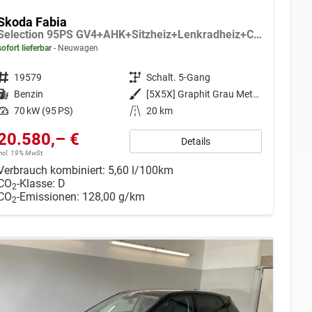
Skoda Fabia
Selection 95PS GV4+AHK+Sitzheiz+Lenkradheiz+Climatronic+Tempomat+PDC
sofort lieferbar
Neuwagen
Fahrzeugnr.
19579
Getriebe
Schalt. 5-Gang
Kraftstoff
Benzin
Außenfarbe
[5X5X] Graphit Grau Metallic
Leistung
70 kW (95 PS)
Kilometerstand
20 km
20.580,– €
Details
incl. 19% MwSt.
Verbrauch kombiniert:
5,60 l/100km
CO
-Klasse:
D
2
CO
-Emissionen:
128,00 g/km
2