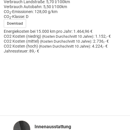
Verbrauch Landstraße:
5,70 l/100km
Verbrauch Autobahn:
5,50 l/100km
CO
-Emissionen:
128,00 g/km
2
CO
-Klasse:
D
2
Download
Energiekosten bei 15.000 km pro Jahr:
1.464,96 €
CO2 Kosten (niedrig)
:
1.152,- €
(Kosten Durchschnitt 10 Jahre)
CO2 Kosten (mittel)
:
2.736,- €
(Kosten Durchschnitt 10 Jahre)
CO2 Kosten (hoch)
:
4.224,- €
(Kosten Durchschnitt 10 Jahre)
Jahressteuer:
89,- €
Innenausstattung
Innenausstattung