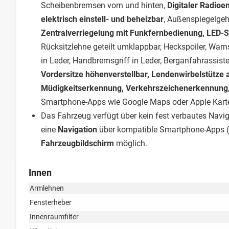
Scheibenbremsen vorn und hinten,
Digitaler Radio
elektrisch einstell- und beheizbar
, Außenspiegelge
Zentralverriegelung mit Funkfernbedienung, LED-Sc
Rücksitzlehne geteilt umklappbar, Heckspoiler, Warn
in Leder, Handbremsgriff in Leder, Berganfahrassist
Vordersitze höhenverstellbar, Lendenwirbelstütze 
Müdigkeitserkennung, Verkehrszeichenerkennung
Smartphone-Apps wie Google Maps oder Apple Kart
Das Fahrzeug verfügt über kein fest verbautes Nav
eine
Navigation
über kompatible Smartphone-Apps (
Fahrzeugbildschirm
möglich.
Innen
Armlehnen
Fensterheber
Innenraumfilter