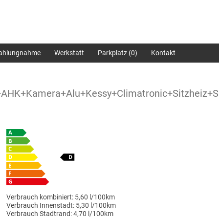
zahlungnahme
Werkstatt
Parkplatz (
0
)
Kontakt
+AHK+Kamera+Alu+Kessy+Climatronic+Sitzheiz+
Verbrauch kombiniert:
5,60 l/100km
Verbrauch Innenstadt:
5,30 l/100km
Verbrauch Stadtrand:
4,70 l/100km