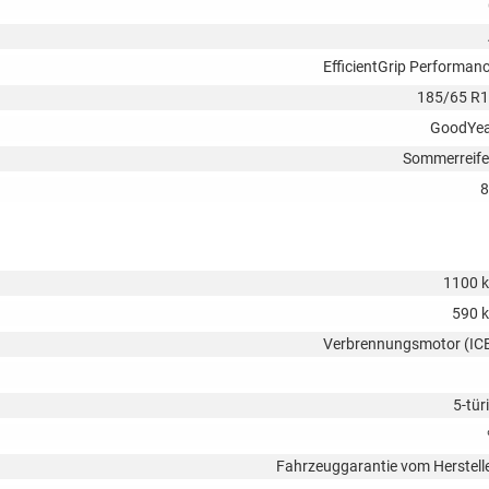
EfficientGrip Performan
185/65 R
GoodYe
Sommerreif
8
1100 
590 
Verbrennungsmotor (IC
5-tür
Fahrzeuggarantie vom Herstell