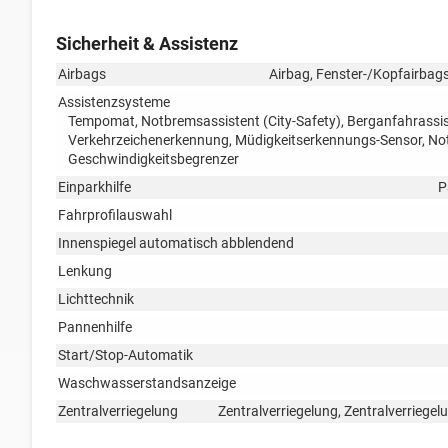
Sicherheit & Assistenz
Airbags
Airbag, Fenster-/Kopfairbags
Assistenzsysteme
Tempomat, Notbremsassistent (City-Safety), Berganfahrassis
Verkehrzeichenerkennung, Müdigkeitserkennungs-Sensor, N
Geschwindigkeitsbegrenzer
Einparkhilfe
P
Fahrprofilauswahl
Innenspiegel automatisch abblendend
Lenkung
Lichttechnik
Pannenhilfe
Start/Stop-Automatik
Waschwasserstandsanzeige
Zentralverriegelung
Zentralverriegelung, Zentralverriege