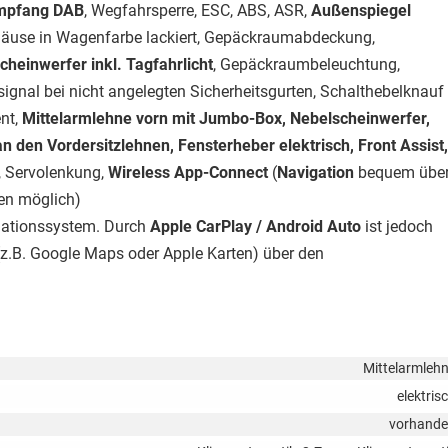
empfang DAB
, Wegfahrsperre, ESC, ABS, ASR,
Außenspiegel
häuse in Wagenfarbe lackiert, Gepäckraumabdeckung,
heinwerfer inkl. Tagfahrlicht
, Gepäckraumbeleuchtung,
signal bei nicht angelegten Sicherheitsgurten, Schalthebelknauf
ent,
Mittelarmlehne vorn mit Jumbo-Box, Nebelscheinwerfer,
an den Vordersitzlehnen,
Fensterheber elektrisch, Front Assist,
, Servolenkung,
Wireless App-Connect
(
Navigation
bequem übe
en möglich)
igationssystem. Durch
Apple CarPlay / Android Auto
ist jedoch
z.B. Google Maps oder Apple Karten) über den
Mittelarmleh
elektris
vorhand