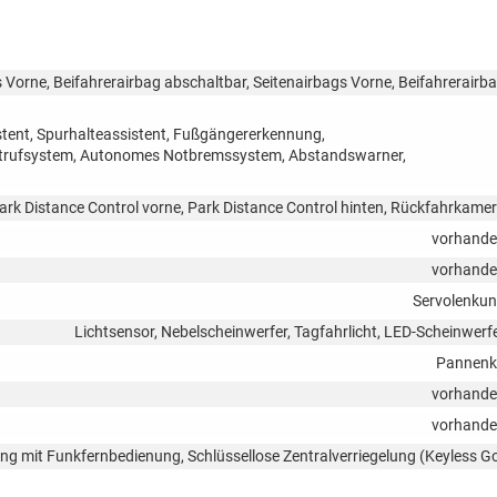
 Vorne, Beifahrerairbag abschaltbar, Seitenairbags Vorne, Beifahrerairb
tent, Spurhalteassistent, Fußgängererkennung,
otrufsystem, Autonomes Notbremssystem, Abstandswarner,
ark Distance Control vorne, Park Distance Control hinten, Rückfahrkame
vorhand
vorhand
Servolenku
Lichtsensor, Nebelscheinwerfer, Tagfahrlicht, LED-Scheinwerf
Pannenk
vorhand
vorhand
lung mit Funkfernbedienung, Schlüssellose Zentralverriegelung (Keyless G