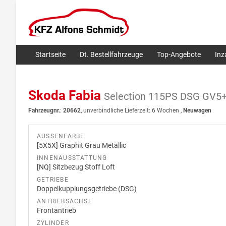
Startseite
Dt. Bestellfahrzeuge
Top-Angebote
In
Skoda Fabia
Selection 115PS DSG GV5
Fahrzeugnr.
:
20662
, unverbindliche Lieferzeit:
6 Wochen
,
Neuwagen
AUSSENFARBE
[5X5X] Graphit Grau Metallic
INNENAUSSTATTUNG
[NQ] Sitzbezug Stoff Loft
GETRIEBE
Doppelkupplungsgetriebe (DSG)
ANTRIEBSACHSE
Frontantrieb
ZYLINDER