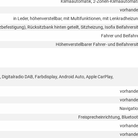
Klimaautomatik, 2-Zonen-Klimaautomat
vorhand
in Leder, höhenverstellbar, mit Multifunktionen, mit Lenkradheizu
tzbefestigung), Rücksitzbank hinten geteilt, Sitzheizung, Isofix Beifahrersi
Fahrer und Beifahr
Höhenverstellbarer Fahrer- und Beifahrersi
, Digitalradio DAB, Farbdisplay, Android Auto, Apple CarPlay,
vorhand
vorhand
Navigati
Freisprecheinrichtung, Bluetoo
vorhand
vorhand