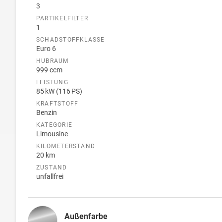
3
PARTIKELFILTER
1
SCHADSTOFFKLASSE
Euro 6
HUBRAUM
999 ccm
LEISTUNG
85 kW (116 PS)
KRAFTSTOFF
Benzin
KATEGORIE
Limousine
KILOMETERSTAND
20 km
ZUSTAND
unfallfrei
Außenfarbe