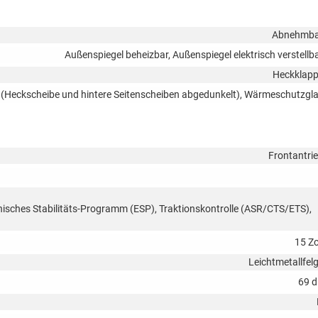
Abnehmba
Außenspiegel beheizbar, Außenspiegel elektrisch verstellb
Heckklap
s (Heckscheibe und hintere Seitenscheiben abgedunkelt), Wärmeschutzgl
Frontantri
onisches Stabilitäts-Programm (ESP), Traktionskontrolle (ASR/CTS/ETS),
15 Zo
Leichtmetallfel
69 