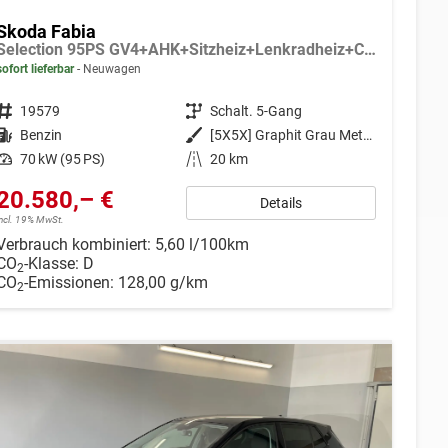
Skoda Fabia
Selection 95PS GV4+AHK+Sitzheiz+Lenkradheiz+Climatronic+Tempomat+PDC
sofort lieferbar
Neuwagen
Fahrzeugnr.
19579
Getriebe
Schalt. 5-Gang
Kraftstoff
Benzin
Außenfarbe
[5X5X] Graphit Grau Metallic
Leistung
70 kW (95 PS)
Kilometerstand
20 km
20.580,– €
Details
incl. 19% MwSt.
Verbrauch kombiniert:
5,60 l/100km
CO
-Klasse:
D
2
CO
-Emissionen:
128,00 g/km
2