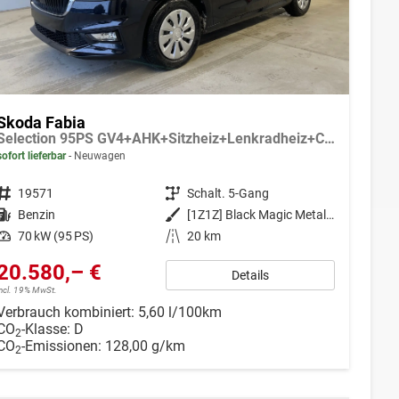
Skoda Fabia
Selection 95PS GV4+AHK+Sitzheiz+Lenkradheiz+Climatronic+Tempomat+PDC
sofort lieferbar
Neuwagen
Fahrzeugnr.
19571
Getriebe
Schalt. 5-Gang
Kraftstoff
Benzin
Außenfarbe
[1Z1Z] Black Magic Metallic
Leistung
70 kW (95 PS)
Kilometerstand
20 km
20.580,– €
Details
incl. 19% MwSt.
Verbrauch kombiniert:
5,60 l/100km
CO
-Klasse:
D
2
CO
-Emissionen:
128,00 g/km
2