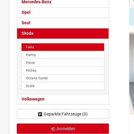
Mercedes-Benz
Opel
Seat
Skoda
Fabia
Kamiq
Karoq
Kodiaq
Octavia Combi
Scala
Volkswagen
Geparkte Fahrzeuge (
0
)
Anmelden