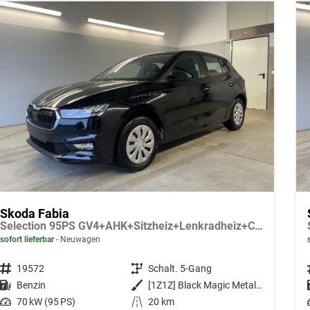
Skoda Fabia
Selection 95PS GV4+AHK+Sitzheiz+Lenkradheiz+Climatronic+Tempomat+PDC
sofort lieferbar
Neuwagen
Fahrzeugnr.
19572
Getriebe
Schalt. 5-Gang
Kraftstoff
Benzin
Außenfarbe
[1Z1Z] Black Magic Metallic
Leistung
70 kW (95 PS)
Kilometerstand
20 km