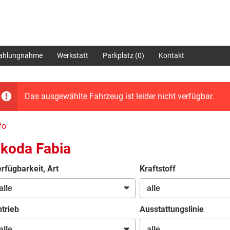
zahlungnahme
Werkstatt
Parkplatz (
0
)
Kontakt
Das ausgewählte Fahrzeug ist leider nicht verfügbar.
fo
koda Fabia
rfügbarkeit, Art
Kraftstoff
trieb
Ausstattungslinie