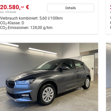
20.580,– €
Details
incl. 19% MwSt.
Verbrauch kombiniert:
5,60 l/100km
CO
-Klasse:
D
2
CO
-Emissionen:
128,00 g/km
2