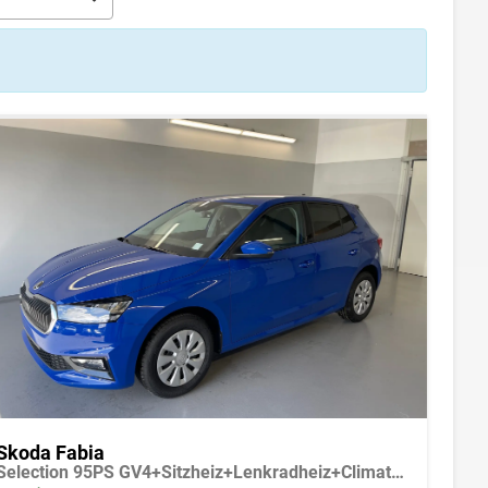
Skoda Fabia
Selection 95PS GV4+Sitzheiz+Lenkradheiz+Climatronic+Sunset+AppConnect+PDC