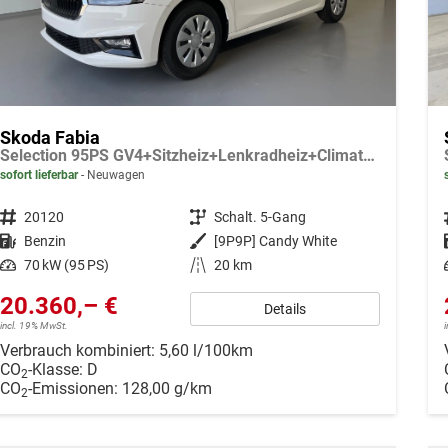
Skoda Fabia
Selection 95PS GV4+Sitzheiz+Lenkradheiz+Climatronic+Sunset+AppConnect+PDC
sofort lieferbar
Neuwagen
Fahrzeugnr.
20120
Getriebe
Schalt. 5-Gang
Kraftstoff
Benzin
Außenfarbe
[9P9P] Candy White
Leistung
70 kW (95 PS)
Kilometerstand
20 km
20.360,– €
Details
incl. 19% MwSt.
Verbrauch kombiniert:
5,60 l/100km
CO
-Klasse:
D
2
CO
-Emissionen:
128,00 g/km
2