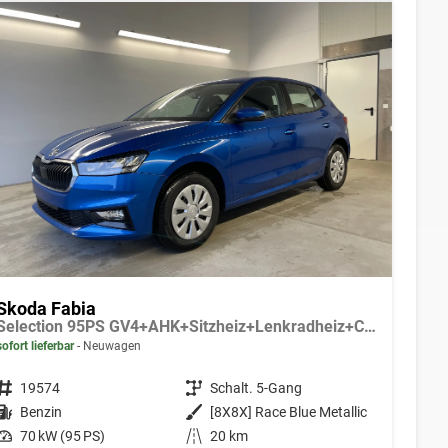
Skoda Fabia
Selection 95PS GV4+AHK+Sitzheiz+Lenkradheiz+Climatronic+Tempomat+PDC
sofort lieferbar
Neuwagen
Fahrzeugnr.
19574
Getriebe
Schalt. 5-Gang
Kraftstoff
Benzin
Außenfarbe
[8X8X] Race Blue Metallic
Leistung
70 kW (95 PS)
Kilometerstand
20 km