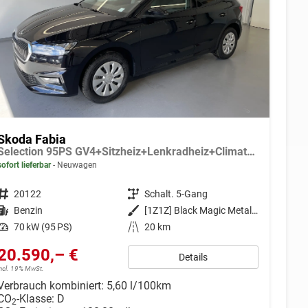
Skoda Fabia
Selection 95PS GV4+Sitzheiz+Lenkradheiz+Climatronic+Sunset+AppConnect+PDC
sofort lieferbar
Neuwagen
Fahrzeugnr.
20122
Getriebe
Schalt. 5-Gang
Kraftstoff
Benzin
Außenfarbe
[1Z1Z] Black Magic Metallic
Leistung
70 kW (95 PS)
Kilometerstand
20 km
20.590,– €
Details
incl. 19% MwSt.
Verbrauch kombiniert:
5,60 l/100km
CO
-Klasse:
D
2