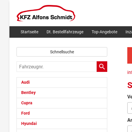
Startseite
Dt. Bestellfahrzeuge
Top-Angebote
In
Schnellsuche
Fahrzeugnr.
in
Audi
S
Bentley
Ve
Cupra
Ford
An
Hyundai