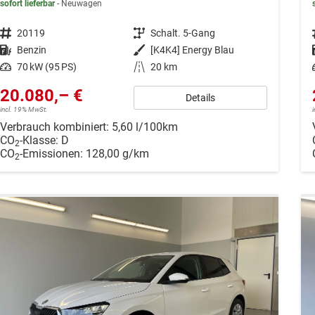
sofort lieferbar
Neuwagen
Fahrzeugnr.
20119
Getriebe
Schalt. 5-Gang
Kraftstoff
Benzin
Außenfarbe
[K4K4] Energy Blau
Leistung
70 kW (95 PS)
Kilometerstand
20 km
20.080,– €
Details
incl. 19% MwSt.
Verbrauch kombiniert:
5,60 l/100km
CO
-Klasse:
D
2
CO
-Emissionen:
128,00 g/km
2