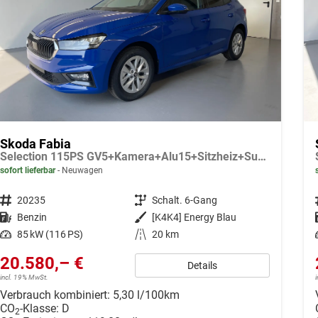
Skoda Fabia
Selection 115PS GV5+Kamera+Alu15+Sitzheiz+Sunset+Regensensor+AppConnect+LED
sofort lieferbar
Neuwagen
Fahrzeugnr.
20235
Getriebe
Schalt. 6-Gang
Kraftstoff
Benzin
Außenfarbe
[K4K4] Energy Blau
Leistung
85 kW (116 PS)
Kilometerstand
20 km
20.580,– €
Details
incl. 19% MwSt.
Verbrauch kombiniert:
5,30 l/100km
CO
-Klasse:
D
2