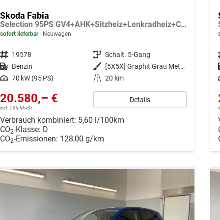
Skoda Fabia
Selection 95PS GV4+AHK+Sitzheiz+Lenkradheiz+Climatronic+Tempomat+PDC
sofort lieferbar
Neuwagen
Fahrzeugnr.
19578
Getriebe
Schalt. 5-Gang
Kraftstoff
Benzin
Außenfarbe
[5X5X] Graphit Grau Metallic
Leistung
70 kW (95 PS)
Kilometerstand
20 km
20.580,– €
Details
incl. 19% MwSt.
Verbrauch kombiniert:
5,60 l/100km
CO
-Klasse:
D
2
CO
-Emissionen:
128,00 g/km
2