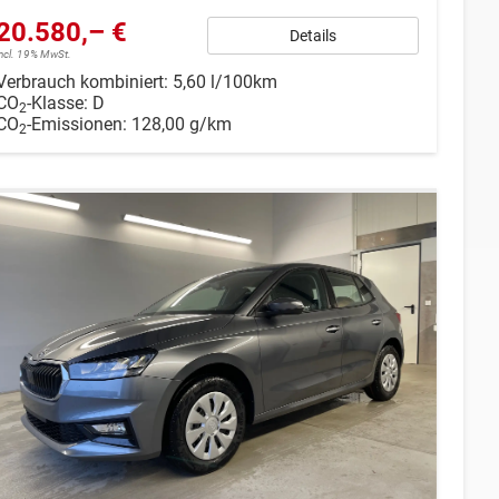
20.580,– €
Details
incl. 19% MwSt.
Verbrauch kombiniert:
5,60 l/100km
CO
-Klasse:
D
2
CO
-Emissionen:
128,00 g/km
2