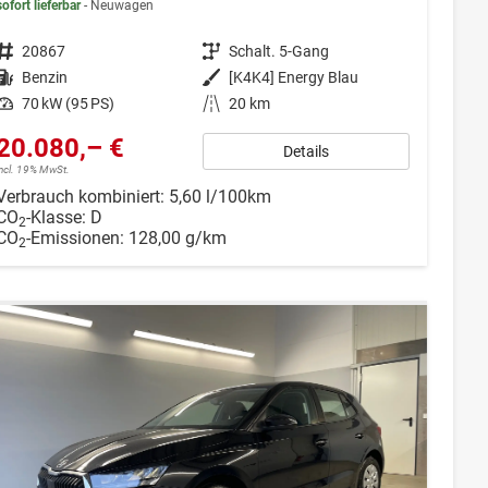
sofort lieferbar
Neuwagen
Fahrzeugnr.
20867
Getriebe
Schalt. 5-Gang
Kraftstoff
Benzin
Außenfarbe
[K4K4] Energy Blau
Leistung
70 kW (95 PS)
Kilometerstand
20 km
20.080,– €
Details
incl. 19% MwSt.
Verbrauch kombiniert:
5,60 l/100km
CO
-Klasse:
D
2
CO
-Emissionen:
128,00 g/km
2