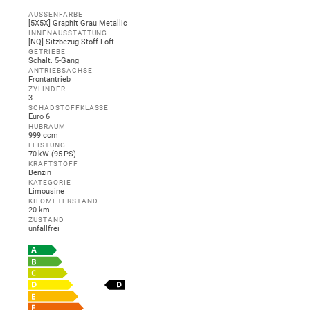
AUSSENFARBE
[5X5X] Graphit Grau Metallic
INNENAUSSTATTUNG
[NQ] Sitzbezug Stoff Loft
GETRIEBE
Schalt. 5-Gang
ANTRIEBSACHSE
Frontantrieb
ZYLINDER
3
SCHADSTOFFKLASSE
Euro 6
HUBRAUM
999 ccm
LEISTUNG
70 kW (95 PS)
KRAFTSTOFF
Benzin
KATEGORIE
Limousine
KILOMETERSTAND
20 km
ZUSTAND
unfallfrei