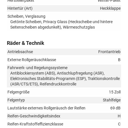
Herstellerpaket
Winter-Paket
Hintertür (Art)
Heckklappe
Scheiben, Verglasung
Getönte Scheiben, Privacy Glass (Heckscheibe und hintere
Seitenscheiben abgedunkelt), Wärmeschutzglas
Räder & Technik
Antriebsachse
Frontantrieb
Externe Rollgeräuschklasse
B
Fahrwerk- und Regelungssysteme
Antiblockiersystem (ABS), Antischlupfregelung (ASR),
Elektronisches Stabilitäts-Programm (ESP), Traktionskontrolle
(ASR/CTS/ETS), Reifendruckkontrolle
Felgengröße
15 Zoll
Felgentyp
Stahlfelge
Lautstärke externes Rollgeräusch der Reifen
69 dB
Reifen-Geschwindigkeitsindex
H
Reifen-Kraftstoffeffizienzklasse
C