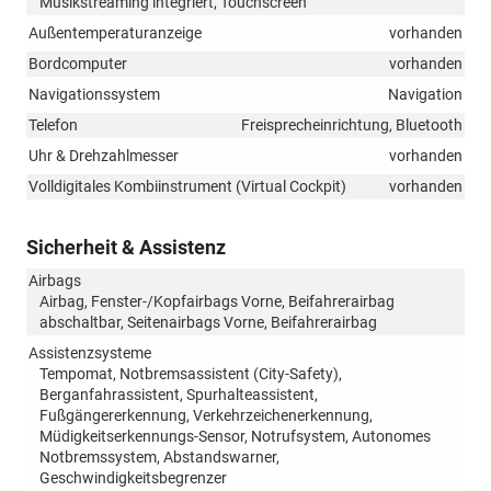
Musikstreaming integriert, Touchscreen
Außentemperaturanzeige
vorhanden
Bordcomputer
vorhanden
Navigationssystem
Navigation
Telefon
Freisprecheinrichtung, Bluetooth
Uhr & Drehzahlmesser
vorhanden
Volldigitales Kombiinstrument (Virtual Cockpit)
vorhanden
Sicherheit & Assistenz
Airbags
Airbag, Fenster-/Kopfairbags Vorne, Beifahrerairbag
abschaltbar, Seitenairbags Vorne, Beifahrerairbag
Assistenzsysteme
Tempomat, Notbremsassistent (City-Safety),
Berganfahrassistent, Spurhalteassistent,
Fußgängererkennung, Verkehrzeichenerkennung,
Müdigkeitserkennungs-Sensor, Notrufsystem, Autonomes
Notbremssystem, Abstandswarner,
Geschwindigkeitsbegrenzer