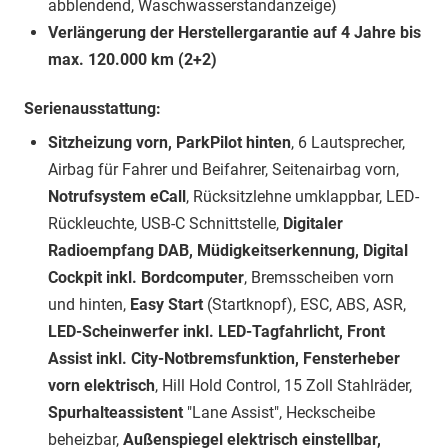
abblendend, Waschwasserstandanzeige)
Verlängerung der Herstellergarantie auf 4 Jahre bis
max. 120.000 km (2+2)
Serienausstattung:
Sitzheizung vorn, ParkPilot hinten
, 6 Lautsprecher,
Airbag für Fahrer und Beifahrer, Seitenairbag vorn,
Notrufsystem eCall
, Rücksitzlehne umklappbar, LED-
Rückleuchte, USB-C Schnittstelle,
Digitaler
Radioempfang DAB, Müdigkeitserkennung, Digital
Cockpit inkl. Bordcomputer
, Bremsscheiben vorn
und hinten,
Easy Start
(Startknopf), ESC, ABS, ASR,
LED-Scheinwerfer inkl. LED-Tagfahrlicht, Front
Assist inkl. City-Notbremsfunktion, Fensterheber
vorn elektrisch
, Hill Hold Control, 15 Zoll Stahlräder,
Spurhalteassistent
"Lane Assist", Heckscheibe
beheizbar,
Außenspiegel elektrisch einstellbar,