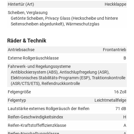
Hintertür (Art)
Heckklappe
Scheiben, Verglasung
Getönte Scheiben, Privacy Glass (Heckscheibe und hintere
Seitenscheiben abgedunkelt), Wärmeschutzglas
Räder & Technik
Antriebsachse
Frontantrieb
Externe Rollgeräuschklasse
B
Fahrwerk- und Regelungssysteme
Antiblockiersystem (ABS), Antischlupfregelung (ASR),
Elektronisches Stabilitäts-Programm (ESP), Traktionskontrolle
(ASR/CTS/ETS), Reifendruckkontrolle
Felgengröße
16 Zoll
Felgentyp
Leichtmetallfelge
Lautstärke externes Rollgeräusch der Reifen
71 dB
Reifen-Geschwindigkeitsindex
H
Reifen-Kraftstoffeffizienzklasse
A
Reifen-Nasshaftungsklasse
A