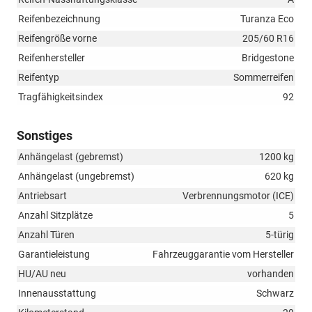
Reifenbezeichnung
Turanza Eco
Reifengröße vorne
205/60 R16
Reifenhersteller
Bridgestone
Reifentyp
Sommerreifen
Tragfähigkeitsindex
92
Sonstiges
Anhängelast (gebremst)
1200 kg
Anhängelast (ungebremst)
620 kg
Antriebsart
Verbrennungsmotor (ICE)
Anzahl Sitzplätze
5
Anzahl Türen
5-türig
Garantieleistung
Fahrzeuggarantie vom Hersteller
HU/AU neu
vorhanden
Innenausstattung
Schwarz