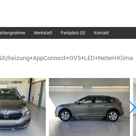
zahlungnahme
Werkstatt
Parkplatz (
0
)
Kontakt
Sitzheizung+AppConnect+GV5+LED+Nebel+Klima