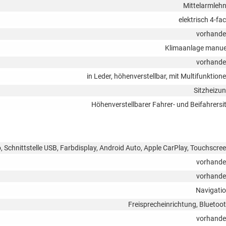
Mittelarmleh
elektrisch 4-fa
vorhand
Klimaanlage manue
vorhand
in Leder, höhenverstellbar, mit Multifunktion
Sitzheizu
Höhenverstellbarer Fahrer- und Beifahrersi
, Schnittstelle USB, Farbdisplay, Android Auto, Apple CarPlay, Touchscre
vorhand
vorhand
Navigati
Freisprecheinrichtung, Bluetoo
vorhand