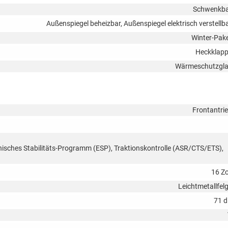
Schwenkb
Außenspiegel beheizbar, Außenspiegel elektrisch verstellb
Winter-Pak
Heckklap
Wärmeschutzgl
Frontantri
onisches Stabilitäts-Programm (ESP), Traktionskontrolle (ASR/CTS/ETS),
16 Zo
Leichtmetallfel
71 