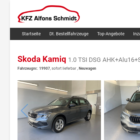
Startseite
Dt. Bestellfahrzeuge
Top-Angebote
In
Skoda Kamiq
1.0 TSI DSG AHK+Alu16+
Fahrzeugnr.
:
19907
,
sofort lieferbar
,
Neuwagen