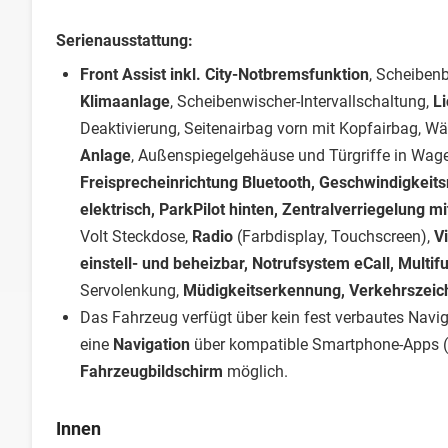
Serienausstattung:
Front Assist inkl. City-Notbremsfunktion
, Scheiben
Klimaanlage
, Scheibenwischer-Intervallschaltung,
L
Deaktivierung, Seitenairbag vorn mit Kopfairbag, 
Anlage
, Außenspiegelgehäuse und Türgriffe in Wage
Freisprecheinrichtung Bluetooth, Geschwindigkeit
elektrisch, ParkPilot hinten, Zentralverriegelung 
Volt Steckdose,
Radio
(Farbdisplay, Touchscreen),
V
einstell- und beheizbar, Notrufsystem eCall, Multi
Servolenkung,
Müdigkeitserkennung, Verkehrszei
Das Fahrzeug verfügt über kein fest verbautes Nav
eine
Navigation
über kompatible Smartphone-Apps (
Fahrzeugbildschirm
möglich.
Innen