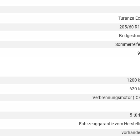
Turanza E
205/60 R
Bridgesto
Sommerreif
9
1200 
620 
Verbrennungsmotor (IC
5-tür
Fahrzeuggarantie vom Herstell
vorhand