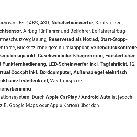
bremsen, ESP, ABS, ASR,
Nebelscheinwerfer
, Kopfstützen,
ichtsensor
, Airbag für Fahrer und Beifahrer, Beifahrerairbag-
Wärmeschutzverglasung,
Reserverad als Notrad, Start-Stopp-
nfarbe, Rücksitzlehne geteilt umklappbar,
Reifendruckkontrolle
sregelanlage inkl. Geschwindigkeitsbegrenzung, Fensterheber
mit Funkfernbedienung, LED-Scheinwerfer inkl. Tagfahrlicht
, 12
irtual Cockpit inkl. Bordcomputer, Außenspiegel elektrisch
funktions-Lederlenkrad
, Wegfahrsperre,
chenerkennung
igationssystem. Durch
Apple CarPlay / Android Auto
ist jedoch
z.B. Google Maps oder Apple Karten) über den