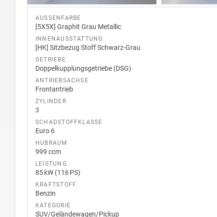
AUSSENFARBE
[5X5X] Graphit Grau Metallic
INNENAUSSTATTUNG
[HK] Sitzbezug Stoff Schwarz-Grau
GETRIEBE
Doppelkupplungsgetriebe (DSG)
ANTRIEBSACHSE
Frontantrieb
ZYLINDER
3
SCHADSTOFFKLASSE
Euro 6
HUBRAUM
999 ccm
LEISTUNG
85 kW (116 PS)
KRAFTSTOFF
Benzin
KATEGORIE
SUV/Geländewagen/Pickup