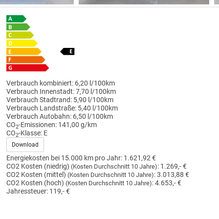
Verbrauch kombiniert:
6,20 l/100km
Verbrauch Innenstadt:
7,70 l/100km
Verbrauch Stadtrand:
5,90 l/100km
Verbrauch Landstraße:
5,40 l/100km
Verbrauch Autobahn:
6,50 l/100km
CO
-Emissionen:
141,00 g/km
2
CO
-Klasse:
E
2
Download
Energiekosten bei 15.000 km pro Jahr:
1.621,92 €
CO2 Kosten (niedrig)
:
1.269,- €
(Kosten Durchschnitt 10 Jahre)
CO2 Kosten (mittel)
:
3.013,88 €
(Kosten Durchschnitt 10 Jahre)
CO2 Kosten (hoch)
:
4.653,- €
(Kosten Durchschnitt 10 Jahre)
Jahressteuer:
119,- €