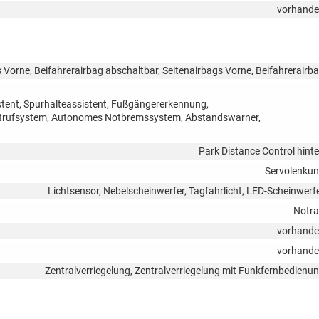
vorhand
 Vorne, Beifahrerairbag abschaltbar, Seitenairbags Vorne, Beifahrerairb
tent, Spurhalteassistent, Fußgängererkennung,
otrufsystem, Autonomes Notbremssystem, Abstandswarner,
Park Distance Control hint
Servolenku
Lichtsensor, Nebelscheinwerfer, Tagfahrlicht, LED-Scheinwerf
Notr
vorhand
vorhand
Zentralverriegelung, Zentralverriegelung mit Funkfernbedienu