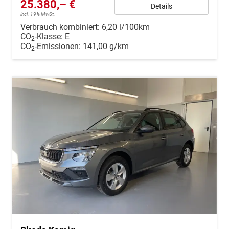
25.380,– €
Details
incl. 19% MwSt.
Verbrauch kombiniert:
6,20 l/100km
CO
-Klasse:
E
2
CO
-Emissionen:
141,00 g/km
2