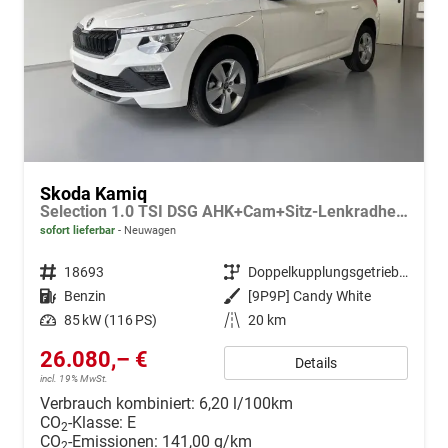
Skoda Kamiq
Selection 1.0 TSI DSG AHK+Cam+Sitz-Lenkradheiz+Sunset+Kessy+AppConnect+Alu16
sofort lieferbar
Neuwagen
Fahrzeugnr.
18693
Getriebe
Doppelkupplungsgetriebe (DSG)
Kraftstoff
Benzin
Außenfarbe
[9P9P] Candy White
Leistung
85 kW (116 PS)
Kilometerstand
20 km
26.080,– €
Details
incl. 19% MwSt.
Verbrauch kombiniert:
6,20 l/100km
CO
-Klasse:
E
2
CO
-Emissionen:
141,00 g/km
2