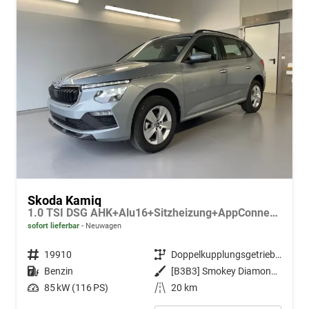
Skoda Kamiq
1.0 TSI DSG AHK+Alu16+Sitzheizung+AppConnect+GV5+LED+Nebel+Klima
sofort lieferbar
Neuwagen
Fahrzeugnr.
19910
Getriebe
Doppelkupplungsgetriebe (DSG)
Kraftstoff
Benzin
Außenfarbe
[B3B3] Smokey Diamond-Silber Metallic
Leistung
85 kW (116 PS)
Kilometerstand
20 km