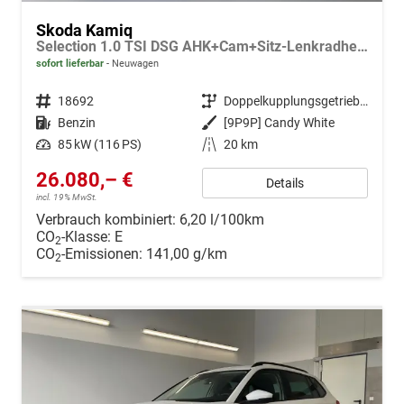
Skoda Kamiq
Selection 1.0 TSI DSG AHK+Cam+Sitz-Lenkradheiz+Sunset+Kessy+AppConnect+Alu16
sofort lieferbar
Neuwagen
Fahrzeugnr.
18692
Getriebe
Doppelkupplungsgetriebe (DSG)
Kraftstoff
Benzin
Außenfarbe
[9P9P] Candy White
Leistung
85 kW (116 PS)
Kilometerstand
20 km
26.080,– €
Details
incl. 19% MwSt.
Verbrauch kombiniert:
6,20 l/100km
CO
-Klasse:
E
2
CO
-Emissionen:
141,00 g/km
2