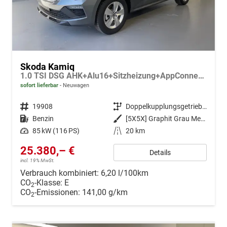
Skoda Kamiq
1.0 TSI DSG AHK+Alu16+Sitzheizung+AppConnect+GV5+LED+Nebel+Klima
sofort lieferbar
Neuwagen
Fahrzeugnr.
19908
Getriebe
Doppelkupplungsgetriebe (DSG)
Kraftstoff
Benzin
Außenfarbe
[5X5X] Graphit Grau Metallic
Leistung
85 kW (116 PS)
Kilometerstand
20 km
25.380,– €
Details
incl. 19% MwSt.
Verbrauch kombiniert:
6,20 l/100km
CO
-Klasse:
E
2
CO
-Emissionen:
141,00 g/km
2