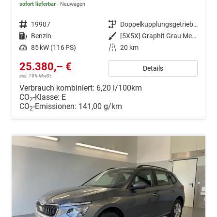
sofort lieferbar
Neuwagen
Fahrzeugnr.
19907
Getriebe
Doppelkupplungsgetriebe (DSG)
Kraftstoff
Benzin
Außenfarbe
[5X5X] Graphit Grau Metallic
Leistung
85 kW (116 PS)
Kilometerstand
20 km
25.380,– €
Details
incl. 19% MwSt.
Verbrauch kombiniert:
6,20 l/100km
CO
-Klasse:
E
2
CO
-Emissionen:
141,00 g/km
2