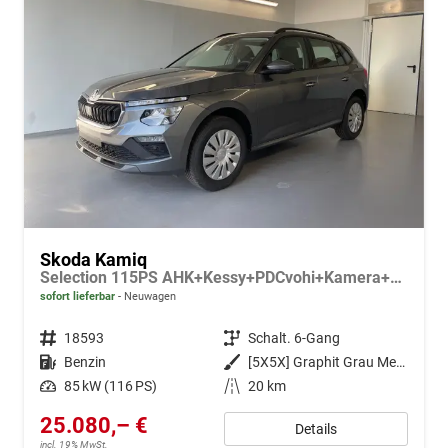
Skoda Kamiq
Selection 115PS AHK+Kessy+PDCvohi+Kamera+Climatronic+AppConnect+Sitzheizung
sofort lieferbar
Neuwagen
Fahrzeugnr.
18593
Getriebe
Schalt. 6-Gang
Kraftstoff
Benzin
Außenfarbe
[5X5X] Graphit Grau Metallic
Leistung
85 kW (116 PS)
Kilometerstand
20 km
25.080,– €
Details
incl. 19% MwSt.