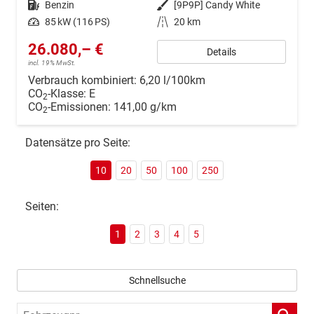
Kraftstoff
Benzin
Außenfarbe
[9P9P] Candy White
Leistung
85 kW (116 PS)
Kilometerstand
20 km
26.080,– €
Details
incl. 19% MwSt.
Verbrauch kombiniert:
6,20 l/100km
CO
-Klasse:
E
2
CO
-Emissionen:
141,00 g/km
2
Datensätze pro Seite:
10
20
50
100
250
Seiten:
1
2
3
4
5
Schnellsuche
Fahrzeugnr.