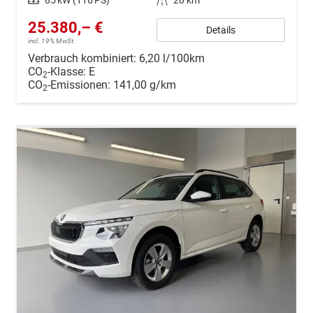
Leistung
85 kW (116 PS)
Kilometerstand
20 km
25.380,– €
Details
incl. 19% MwSt.
Verbrauch kombiniert:
6,20 l/100km
CO
-Klasse:
E
2
CO
-Emissionen:
141,00 g/km
2