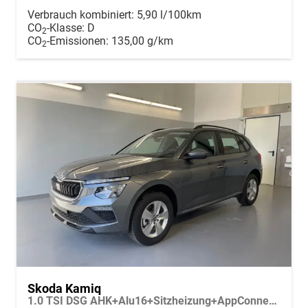
Verbrauch kombiniert:
5,90 l/100km
CO
-Klasse:
D
2
CO
-Emissionen:
135,00 g/km
2
Skoda Kamiq
1.0 TSI DSG AHK+Alu16+Sitzheizung+AppConnect+GV5+LED+Nebel+Klima