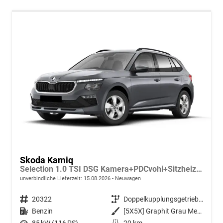
Skoda Kamiq
Selection 1.0 TSI DSG Kamera+PDCvohi+Sitzheizung+AppConnect+Sunset+Alu16
unverbindliche Lieferzeit:
15.08.2026
Neuwagen
Fahrzeugnr.
20322
Getriebe
Doppelkupplungsgetriebe (DSG)
Kraftstoff
Benzin
Außenfarbe
[5X5X] Graphit Grau Metallic