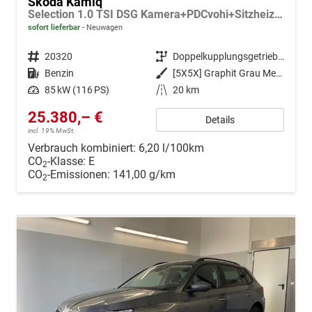
Skoda Kamiq
Selection 1.0 TSI DSG Kamera+PDCvohi+Sitzheizung+AppConnect+Sunset+Alu16
sofort lieferbar
Neuwagen
Fahrzeugnr.
20320
Getriebe
Doppelkupplungsgetriebe (DSG)
Kraftstoff
Benzin
Außenfarbe
[5X5X] Graphit Grau Metallic
Leistung
85 kW (116 PS)
Kilometerstand
20 km
25.380,– €
Details
incl. 19% MwSt.
Verbrauch kombiniert:
6,20 l/100km
CO
-Klasse:
E
2
CO
-Emissionen:
141,00 g/km
2