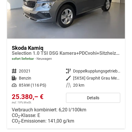
Skoda Kamiq
Selection 1.0 TSI DSG Kamera+PDCvohi+Sitzheizung+AppConnect+Sunset+Alu16
sofort lieferbar
Neuwagen
Fahrzeugnr.
20321
Getriebe
Doppelkupplungsgetriebe (DSG)
Kraftstoff
Benzin
Außenfarbe
[5X5X] Graphit Grau Metallic
Leistung
85 kW (116 PS)
Kilometerstand
20 km
25.380,– €
Details
incl. 19% MwSt.
Verbrauch kombiniert:
6,20 l/100km
CO
-Klasse:
E
2
CO
-Emissionen:
141,00 g/km
2