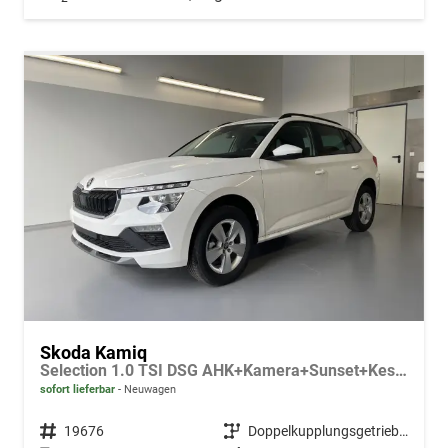
Skoda Kamiq
Selection 1.0 TSI DSG AHK+Kamera+Sunset+Kessy+AppConnect+Sitzheiz+Alu16+GV5
sofort lieferbar
Neuwagen
Fahrzeugnr.
19676
Getriebe
Doppelkupplungsgetriebe (DSG)