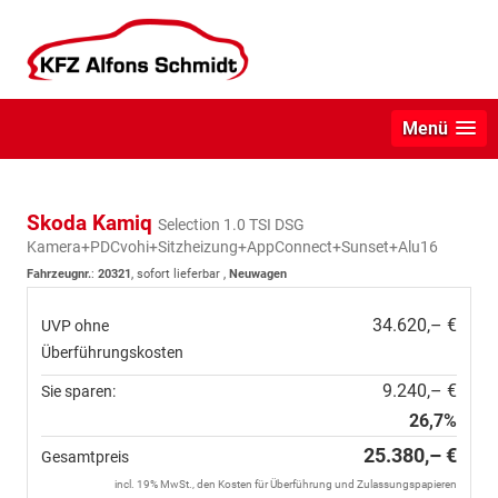
Menü
Skoda Kamiq
Selection 1.0 TSI DSG
Kamera+PDCvohi+Sitzheizung+AppConnect+Sunset+Alu16
Fahrzeugnr.
:
20321
,
sofort lieferbar
,
Neuwagen
34.620,– €
UVP ohne
Überführungskosten
9.240,– €
Sie sparen:
26,7%
25.380,– €
Gesamtpreis
incl. 19% MwSt., den Kosten für Überführung und Zulassungspapieren