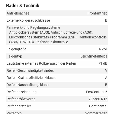
Räder & Technik
Antriebsachse
Frontantrieb
Externe Rollgeräuschklasse
B
Fahrwerk- und Regelungssysteme
Antiblockiersystem (ABS), Antischlupfregelung (ASR),
Elektronisches Stabilitäts-Programm (ESP), Traktionskontrolle
(ASR/CTS/ETS), Reifendruckkontrolle
Felgengröße
16 Zoll
Felgentyp
Leichtmetallfelge
Lautstärke externes Rollgeräusch der Reifen
71 dB
Reifen-Geschwindigkeitsindex
V
Reifen-Kraftstoffeffizienzklasse
A
Reifen-Nasshaftungsklasse
B
Reifenbezeichnung
EcoContact 6
Reifengröße vorne
205/60 R16
Reifenhersteller
Continental
Reifentyp
Sommerreifen