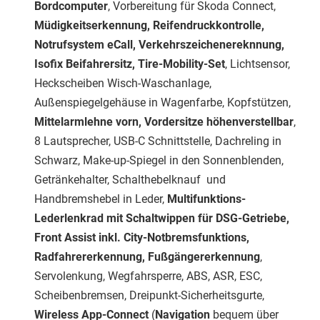
Bordcomputer
, Vorbereitung für Skoda Connect,
Müdigkeitserkennung, Reifendruckkontrolle,
Notrufsystem eCall, Verkehrszeichenereknnung,
Isofix Beifahrersitz, Tire-Mobility-Set
, Lichtsensor,
Heckscheiben Wisch-Waschanlage,
Außenspiegelgehäuse in Wagenfarbe, Kopfstützen,
Mittelarmlehne vorn, Vordersitze höhenverstellbar
,
8 Lautsprecher, USB-C Schnittstelle, Dachreling in
Schwarz, Make-up-Spiegel in den Sonnenblenden,
Getränkehalter, Schalthebelknauf und
Handbremshebel in Leder,
Multifunktions-
Lederlenkrad mit Schaltwippen für DSG-Getriebe,
Front Assist inkl. City-Notbremsfunktions,
Radfahrererkennung, Fußgängererkennung
,
Servolenkung, Wegfahrsperre, ABS, ASR, ESC,
Scheibenbremsen, Dreipunkt-Sicherheitsgurte,
Wireless App-Connect
(
Navigation
bequem über