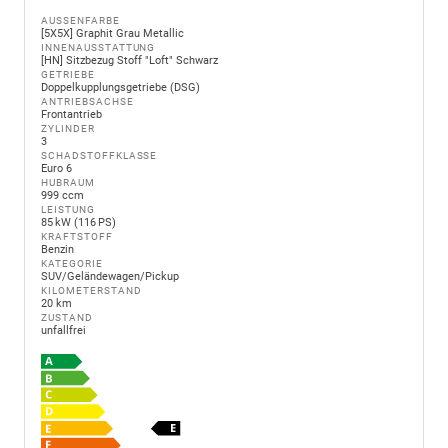
AUSSENFARBE
[5X5X] Graphit Grau Metallic
INNENAUSSTATTUNG
[HN] Sitzbezug Stoff "Loft" Schwarz
GETRIEBE
Doppelkupplungsgetriebe (DSG)
ANTRIEBSACHSE
Frontantrieb
ZYLINDER
3
SCHADSTOFFKLASSE
Euro 6
HUBRAUM
999 ccm
LEISTUNG
85 kW (116 PS)
KRAFTSTOFF
Benzin
KATEGORIE
SUV/Geländewagen/Pickup
KILOMETERSTAND
20 km
ZUSTAND
unfallfrei