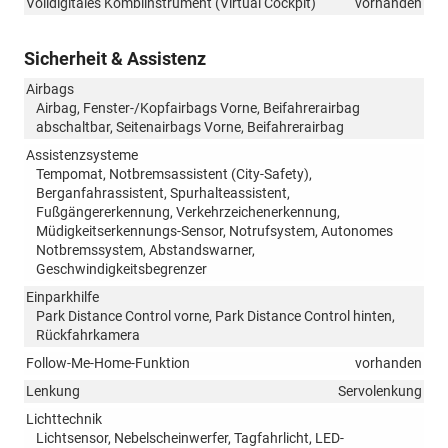
Volldigitales Kombiinstrument (Virtual Cockpit)
vorhanden
Sicherheit & Assistenz
Airbags
Airbag, Fenster-/Kopfairbags Vorne, Beifahrerairbag
abschaltbar, Seitenairbags Vorne, Beifahrerairbag
Assistenzsysteme
Tempomat, Notbremsassistent (City-Safety),
Berganfahrassistent, Spurhalteassistent,
Fußgängererkennung, Verkehrzeichenerkennung,
Müdigkeitserkennungs-Sensor, Notrufsystem, Autonomes
Notbremssystem, Abstandswarner,
Geschwindigkeitsbegrenzer
Einparkhilfe
Park Distance Control vorne, Park Distance Control hinten,
Rückfahrkamera
Follow-Me-Home-Funktion
vorhanden
Lenkung
Servolenkung
Lichttechnik
Lichtsensor, Nebelscheinwerfer, Tagfahrlicht, LED-