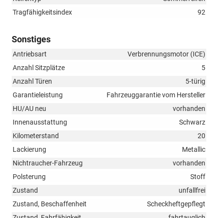
Tragfähigkeitsindex
92
Sonstiges
Antriebsart
Verbrennungsmotor (ICE)
Anzahl Sitzplätze
5
Anzahl Türen
5-türig
Garantieleistung
Fahrzeuggarantie vom Hersteller
HU/AU neu
vorhanden
Innenausstattung
Schwarz
Kilometerstand
20
Lackierung
Metallic
Nichtraucher-Fahrzeug
vorhanden
Polsterung
Stoff
Zustand
unfallfrei
Zustand, Beschaffenheit
Scheckheftgepflegt
Zustand, Fahrfähigkeit
fahrtauglich