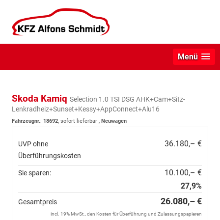
Menü
Skoda Kamiq
Selection 1.0 TSI DSG AHK+Cam+Sitz-
Lenkradheiz+Sunset+Kessy+AppConnect+Alu16
Fahrzeugnr.
:
18692
,
sofort lieferbar
,
Neuwagen
36.180,– €
UVP ohne
Überführungskosten
10.100,– €
Sie sparen:
27,9%
26.080,– €
Gesamtpreis
incl. 19% MwSt., den Kosten für Überführung und Zulassungspapieren