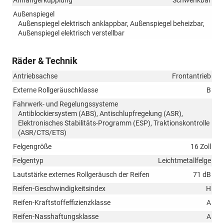
Anhängerkupplung
Schwenkbar
Außenspiegel
Außenspiegel elektrisch anklappbar, Außenspiegel beheizbar,
Außenspiegel elektrisch verstellbar
Räder & Technik
Antriebsachse
Frontantrieb
Externe Rollgeräuschklasse
B
Fahrwerk- und Regelungssysteme
Antiblockiersystem (ABS), Antischlupfregelung (ASR),
Elektronisches Stabilitäts-Programm (ESP), Traktionskontrolle
(ASR/CTS/ETS)
Felgengröße
16 Zoll
Felgentyp
Leichtmetallfelge
Lautstärke externes Rollgeräusch der Reifen
71 dB
Reifen-Geschwindigkeitsindex
H
Reifen-Kraftstoffeffizienzklasse
A
Reifen-Nasshaftungsklasse
A