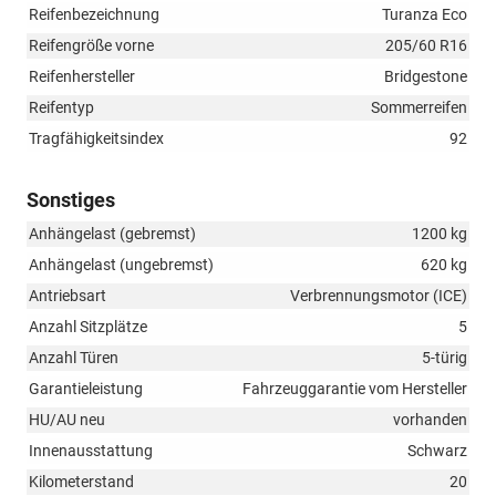
Reifenbezeichnung
Turanza Eco
Reifengröße vorne
205/60 R16
Reifenhersteller
Bridgestone
Reifentyp
Sommerreifen
Tragfähigkeitsindex
92
Sonstiges
Anhängelast (gebremst)
1200 kg
Anhängelast (ungebremst)
620 kg
Antriebsart
Verbrennungsmotor (ICE)
Anzahl Sitzplätze
5
Anzahl Türen
5-türig
Garantieleistung
Fahrzeuggarantie vom Hersteller
HU/AU neu
vorhanden
Innenausstattung
Schwarz
Kilometerstand
20