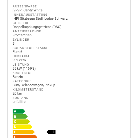
AUSSENFARBE
[9P9P] Candy White
INNENAUSSTATTUNG
[HP] Sitzbezug Stoff Lodge Schwarz
GETRIEBE
Doppelkupplungsgetriebe (DSG)
ANTRIEBSACHSE
Frontantrieb
ZYLINDER
3
SCHADSTOFFKLASSE
Euro 6
HUBRAUM
999 ccm
LEISTUNG
85 kW (116 PS)
KRAFTSTOFF
Benzin
KATEGORIE
SUV/Geländewagen/Pickup
KILOMETERSTAND
20 km
ZUSTAND
unfallfrei