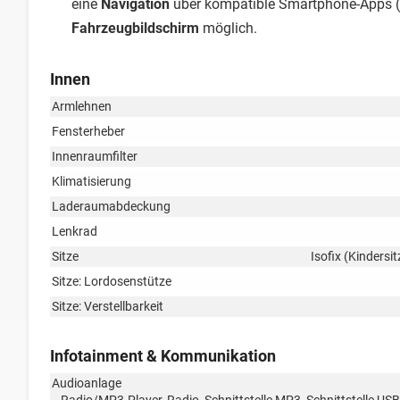
eine
Navigation
über kompatible Smartphone-Apps (
Fahrzeugbildschirm
möglich.
Innen
Armlehnen
Fensterheber
Innenraumfilter
Klimatisierung
Laderaumabdeckung
Lenkrad
Sitze
Isofix (Kindersi
Sitze: Lordosenstütze
Sitze: Verstellbarkeit
Infotainment & Kommunikation
Audioanlage
Radio/MP3-Player, Radio, Schnittstelle MP3, Schnittstelle USB