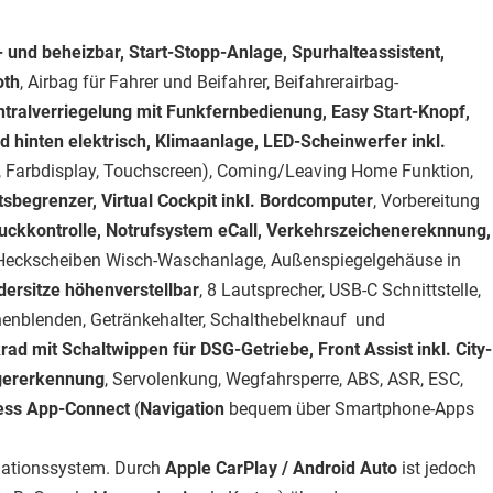
- und beheizbar, Start-Stopp-Anlage, Spurhalteassistent,
oth
, Airbag für Fahrer und Beifahrer, Beifahrerairbag-
tralverriegelung mit Funkfernbedienung, Easy Start-Knopf,
 hinten elektrisch, Klimaanlage, LED-Scheinwerfer inkl.
l, Farbdisplay, Touchscreen), Coming/Leaving Home Funktion,
sbegrenzer, Virtual Cockpit inkl. Bordcomputer
, Vorbereitung
uckkontrolle, Notrufsystem eCall, Verkehrszeichenereknnung,
, Heckscheiben Wisch-Waschanlage, Außenspiegelgehäuse in
dersitze höhenverstellbar
, 8 Lautsprecher, USB-C Schnittstelle,
nenblenden, Getränkehalter, Schalthebelknauf und
ad mit Schaltwippen für DSG-Getriebe, Front Assist inkl. City-
gererkennung
, Servolenkung, Wegfahrsperre, ABS, ASR, ESC,
ess App-Connect
(
Navigation
bequem über Smartphone-Apps
igationssystem. Durch
Apple CarPlay / Android Auto
ist jedoch