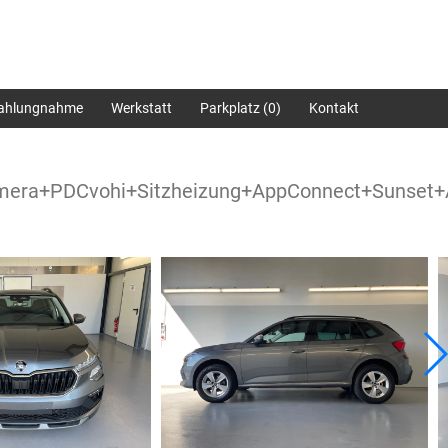
zahlungnahme
Werkstatt
Parkplatz (
0
)
Kontakt
Kamera+PDCvohi+Sitzheizung+AppConnect+Sunset+