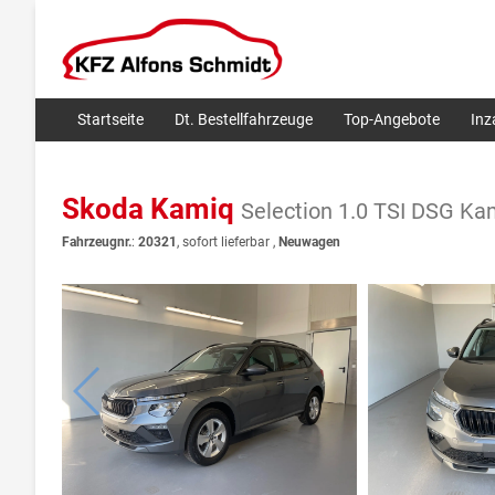
Startseite
Dt. Bestellfahrzeuge
Top-Angebote
In
Skoda Kamiq
Selection 1.0 TSI DSG 
Fahrzeugnr.
:
20321
,
sofort lieferbar
,
Neuwagen