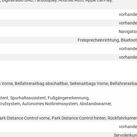
vorhand
vorhand
Navigati
Freisprecheinrichtung, Bluetoo
vorhand
vorhand
 Vorne, Beifahrerairbag abschaltbar, Seitenairbags Vorne, Beifahrerairb
tent, Spurhalteassistent, Fußgängererkennung,
otrufsystem, Autonomes Notbremssystem, Abstandswarner,
ark Distance Control vorne, Park Distance Control hinten, Rückfahrkame
vorhand
Servolenku