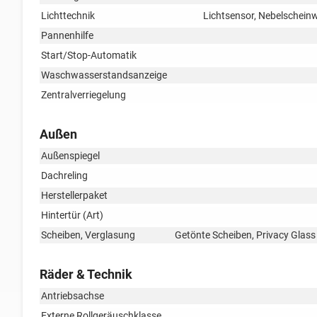
Lichttechnik
Lichtsensor, Nebelscheinw
Pannenhilfe
Start/Stop-Automatik
Waschwasserstandsanzeige
Zentralverriegelung
Außen
Außenspiegel
Dachreling
Herstellerpaket
Hintertür (Art)
Scheiben, Verglasung
Getönte Scheiben, Privacy Glas
Räder & Technik
Antriebsachse
Externe Rollgeräuschklasse