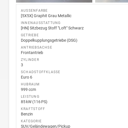
AUSSENFARBE
[5X5X] Graphit Grau Metallic
INNENAUSSTATTUNG
[HN] Sitzbezug Stoff "Loft" Schwarz
GETRIEBE
Doppelkupplungsgetriebe (DSG)
ANTRIEBSACHSE
Frontantrieb
ZYLINDER
3
SCHADSTOFFKLASSE
Euro 6
HUBRAUM
999 ccm
LEISTUNG
85 kW (116 PS)
KRAFTSTOFF
Benzin
KATEGORIE
SUV/Geländewagen/Pickup