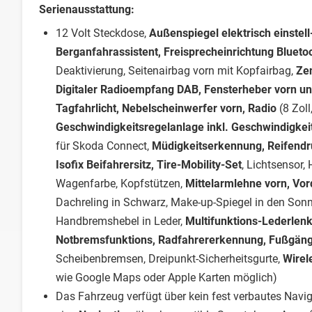
Serienausstattung:
12 Volt Steckdose,
Außenspiegel elektrisch einstell
Berganfahrassistent, Freisprecheinrichtung Blueto
Deaktivierung, Seitenairbag vorn mit Kopfairbag,
Zen
Digitaler Radioempfang DAB, Fensterheber vorn und
Tagfahrlicht, Nebelscheinwerfer vorn, Radio
(8 Zol
Geschwindigkeitsregelanlage inkl. Geschwindigkeit
für Skoda Connect,
Müdigkeitserkennung, Reifendr
Isofix Beifahrersitz, Tire-Mobility-Set
, Lichtsensor
Wagenfarbe, Kopfstützen,
Mittelarmlehne vorn, Vor
Dachreling in Schwarz, Make-up-Spiegel in den Son
Handbremshebel in Leder,
Multifunktions-Lederlenkr
Notbremsfunktions, Radfahrererkennung, Fußgän
Scheibenbremsen, Dreipunkt-Sicherheitsgurte,
Wirel
wie Google Maps oder Apple Karten möglich)
Das Fahrzeug verfügt über kein fest verbautes Nav