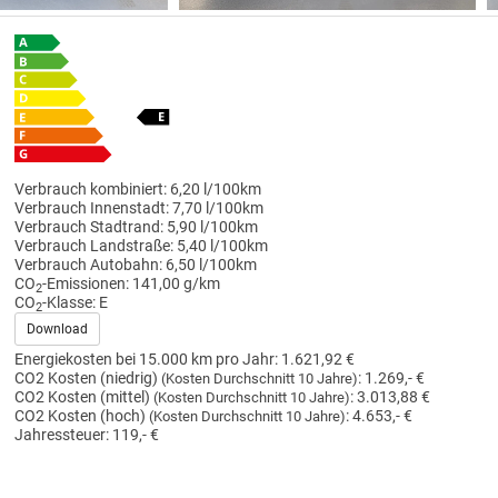
Verbrauch kombiniert:
6,20 l/100km
Verbrauch Innenstadt:
7,70 l/100km
Verbrauch Stadtrand:
5,90 l/100km
Verbrauch Landstraße:
5,40 l/100km
Verbrauch Autobahn:
6,50 l/100km
CO
-Emissionen:
141,00 g/km
2
CO
-Klasse:
E
2
Download
Energiekosten bei 15.000 km pro Jahr:
1.621,92 €
CO2 Kosten (niedrig)
:
1.269,- €
(Kosten Durchschnitt 10 Jahre)
CO2 Kosten (mittel)
:
3.013,88 €
(Kosten Durchschnitt 10 Jahre)
CO2 Kosten (hoch)
:
4.653,- €
(Kosten Durchschnitt 10 Jahre)
Jahressteuer:
119,- €