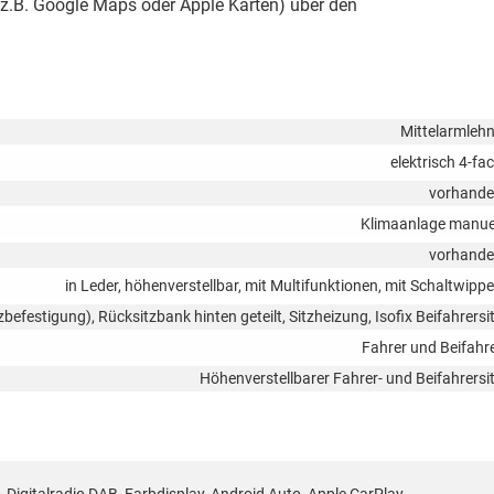
z.B. Google Maps oder Apple Karten) über den
Mittelarmleh
elektrisch 4-fa
vorhand
Klimaanlage manue
vorhand
in Leder, höhenverstellbar, mit Multifunktionen, mit Schaltwipp
tzbefestigung), Rücksitzbank hinten geteilt, Sitzheizung, Isofix Beifahrersi
Fahrer und Beifahr
Höhenverstellbarer Fahrer- und Beifahrersi
, Digitalradio DAB, Farbdisplay, Android Auto, Apple CarPlay,