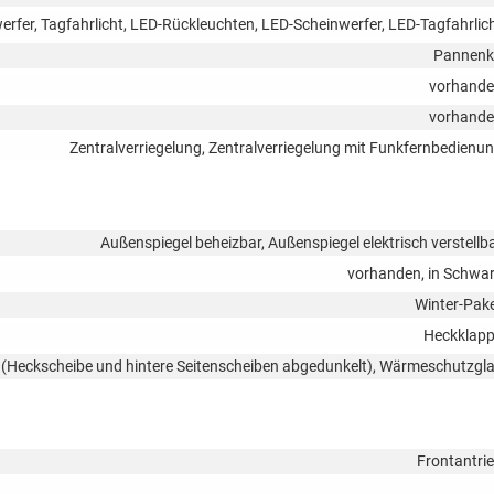
erfer, Tagfahrlicht, LED-Rückleuchten, LED-Scheinwerfer, LED-Tagfahrlic
Pannenk
vorhand
vorhand
Zentralverriegelung, Zentralverriegelung mit Funkfernbedienu
Außenspiegel beheizbar, Außenspiegel elektrisch verstellb
vorhanden, in Schwa
Winter-Pak
Heckklap
s (Heckscheibe und hintere Seitenscheiben abgedunkelt), Wärmeschutzgl
Frontantri