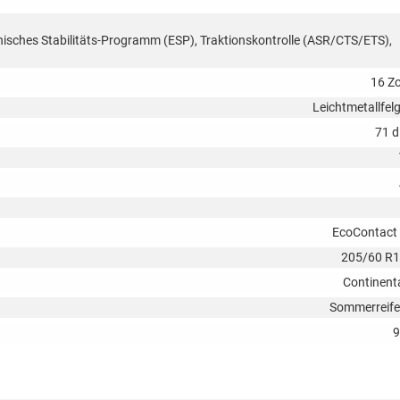
onisches Stabilitäts-Programm (ESP), Traktionskontrolle (ASR/CTS/ETS),
16 Zo
Leichtmetallfel
71 
EcoContact
205/60 R
Continent
Sommerreif
9