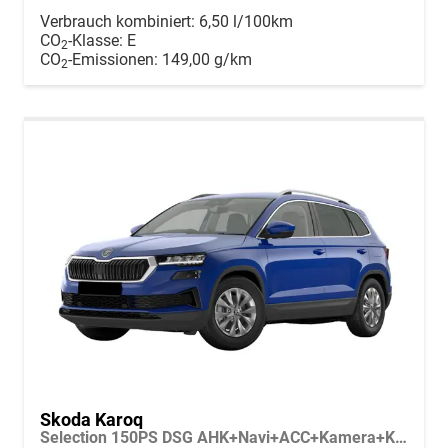
Verbrauch kombiniert:
6,50 l/100km
CO
-Klasse:
E
2
CO
-Emissionen:
149,00 g/km
2
Skoda Karoq
Selection 150PS DSG AHK+Navi+ACC+Kamera+Kessy+Sitzheizung+GV5+Ambiente