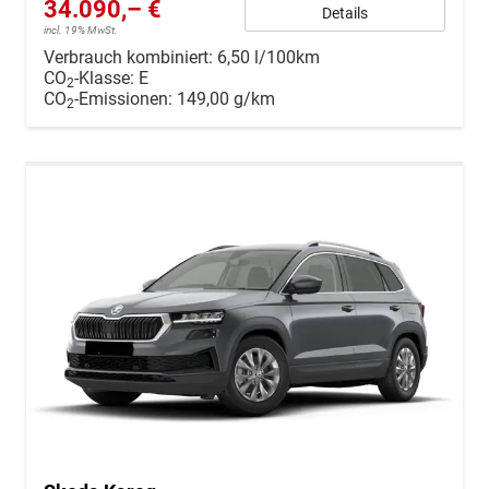
34.090,– €
Details
incl. 19% MwSt.
Verbrauch kombiniert:
6,50 l/100km
CO
-Klasse:
E
2
CO
-Emissionen:
149,00 g/km
2