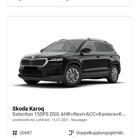
Skoda Karoq
Selection 150PS DSG AHK+Navi+ACC+Kamera+Kessy+Sitzheizung+GV5+Ambiente
unverbindliche Lieferzeit:
15.01.2027
Neuwagen
Fahrzeugnr.
20687
Getriebe
Doppelkupplungsgetriebe (DSG)