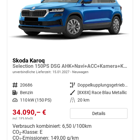
Skoda Karoq
Selection 150PS DSG AHK+Navi+ACC+Kamera+Kessy+Sitzheizung+GV5+Ambiente
unverbindliche Lieferzeit:
15.01.2027
Neuwagen
Fahrzeugnr.
20686
Getriebe
Doppelkupplungsgetriebe (DSG)
Kraftstoff
Benzin
Außenfarbe
[8X8X] Race Blau Metallic
Leistung
110 kW (150 PS)
Kilometerstand
20 km
34.090,– €
Details
incl. 19% MwSt.
Verbrauch kombiniert:
6,50 l/100km
CO
-Klasse:
E
2
CO
-Emissionen:
149,00 g/km
2