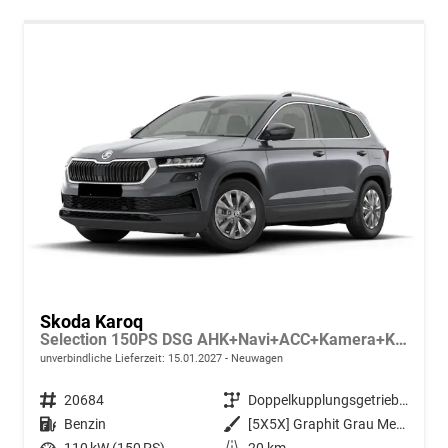
Skoda Karoq
Selection 150PS DSG AHK+Navi+ACC+Kamera+Kessy+Sitzheizung+GV5+Ambiente
unverbindliche Lieferzeit:
15.01.2027
Neuwagen
Fahrzeugnr.
20684
Getriebe
Doppelkupplungsgetriebe (DSG)
Kraftstoff
Benzin
Außenfarbe
[5X5X] Graphit Grau Metallic