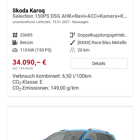
Skoda Karoq
Selection 150PS DSG AHK+Navi+ACC+Kamera+Kessy+Sitzheizung+GV5+Ambiente
unverbindliche Lieferzeit:
15.01.2027
Neuwagen
Fahrzeugnr.
20685
Getriebe
Doppelkupplungsgetriebe (DSG)
Kraftstoff
Benzin
Außenfarbe
[8X8X] Race Blau Metallic
Leistung
110 kW (150 PS)
Kilometerstand
20 km
34.090,– €
Details
incl. 19% MwSt.
Verbrauch kombiniert:
6,50 l/100km
CO
-Klasse:
E
2
CO
-Emissionen:
149,00 g/km
2