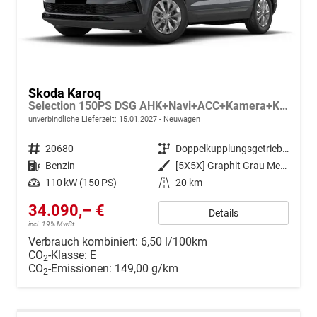
Skoda Karoq
Selection 150PS DSG AHK+Navi+ACC+Kamera+Kessy+Sitzheizung+GV5+Ambiente
unverbindliche Lieferzeit:
15.01.2027
Neuwagen
Fahrzeugnr.
20680
Getriebe
Doppelkupplungsgetriebe (DSG)
Kraftstoff
Benzin
Außenfarbe
[5X5X] Graphit Grau Metallic
Leistung
110 kW (150 PS)
Kilometerstand
20 km
34.090,– €
Details
incl. 19% MwSt.
Verbrauch kombiniert:
6,50 l/100km
CO
-Klasse:
E
2
CO
-Emissionen:
149,00 g/km
2