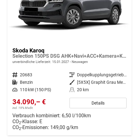
Skoda Karoq
Selection 150PS DSG AHK+Navi+ACC+Kamera+Kessy+Sitzheizung+GV5+Ambiente
unverbindliche Lieferzeit:
15.01.2027
Neuwagen
Fahrzeugnr.
20683
Getriebe
Doppelkupplungsgetriebe (DSG)
Kraftstoff
Benzin
Außenfarbe
[5X5X] Graphit Grau Metallic
Leistung
110 kW (150 PS)
Kilometerstand
20 km
34.090,– €
Details
incl. 19% MwSt.
Verbrauch kombiniert:
6,50 l/100km
CO
-Klasse:
E
2
CO
-Emissionen:
149,00 g/km
2