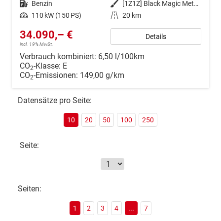
Kraftstoff
Benzin
Außenfarbe
[1Z1Z] Black Magic Metallic
Leistung
110 kW (150 PS)
Kilometerstand
20 km
34.090,– €
Details
incl. 19% MwSt.
Verbrauch kombiniert:
6,50 l/100km
CO
-Klasse:
E
2
CO
-Emissionen:
149,00 g/km
2
Datensätze pro Seite:
10
20
50
100
250
Seite:
Seiten:
1
2
3
4
...
7