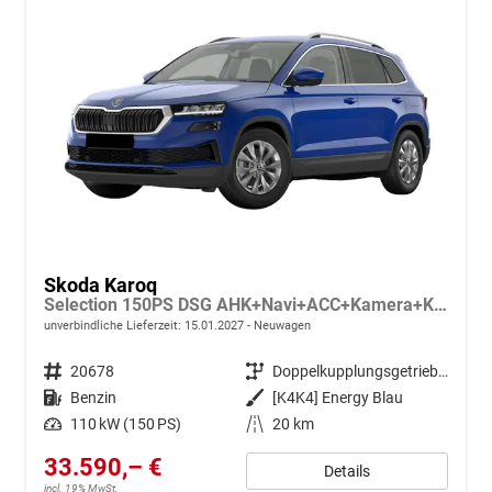
Skoda Karoq
Selection 150PS DSG AHK+Navi+ACC+Kamera+Kessy+Sitzheizung+GV5+Ambiente
unverbindliche Lieferzeit:
15.01.2027
Neuwagen
Fahrzeugnr.
20678
Getriebe
Doppelkupplungsgetriebe (DSG)
Kraftstoff
Benzin
Außenfarbe
[K4K4] Energy Blau
Leistung
110 kW (150 PS)
Kilometerstand
20 km
33.590,– €
Details
incl. 19% MwSt.