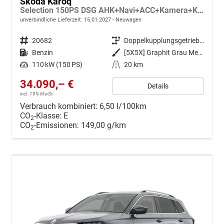
Skoda Karoq
Selection 150PS DSG AHK+Navi+ACC+Kamera+Kessy+Sitzheizung+GV5+Ambiente
unverbindliche Lieferzeit:
15.01.2027
Neuwagen
Fahrzeugnr.
20682
Getriebe
Doppelkupplungsgetriebe (DSG)
Kraftstoff
Benzin
Außenfarbe
[5X5X] Graphit Grau Metallic
Leistung
110 kW (150 PS)
Kilometerstand
20 km
34.090,– €
Details
incl. 19% MwSt.
Verbrauch kombiniert:
6,50 l/100km
CO
-Klasse:
E
2
CO
-Emissionen:
149,00 g/km
2