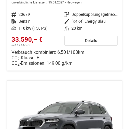
unverbindliche Lieferzeit:
15.01.2027
Neuwagen
Fahrzeugnr.
20679
Getriebe
Doppelkupplungsgetriebe (DSG)
Kraftstoff
Benzin
Außenfarbe
[K4K4] Energy Blau
Leistung
110 kW (150 PS)
Kilometerstand
20 km
33.590,– €
Details
incl. 19% MwSt.
Verbrauch kombiniert:
6,50 l/100km
CO
-Klasse:
E
2
CO
-Emissionen:
149,00 g/km
2