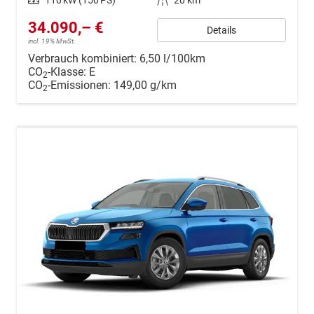
Leistung
110 kW (150 PS)
Kilometerstand
20 km
34.090,– €
Details
incl. 19% MwSt.
Verbrauch kombiniert:
6,50 l/100km
CO
-Klasse:
E
2
CO
-Emissionen:
149,00 g/km
2