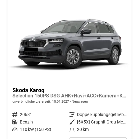
Skoda Karoq
Selection 150PS DSG AHK+Navi+ACC+Kamera+Kessy+Sitzheizung+GV5+Ambiente
unverbindliche Lieferzeit:
15.01.2027
Neuwagen
Fahrzeugnr.
20681
Getriebe
Doppelkupplungsgetriebe (DSG)
Kraftstoff
Benzin
Außenfarbe
[5X5X] Graphit Grau Metallic
Leistung
110 kW (150 PS)
Kilometerstand
20 km