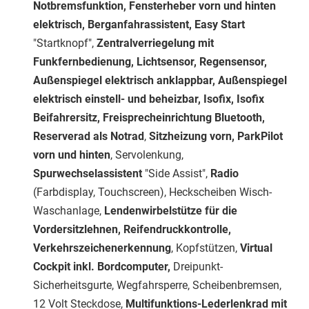
Notbremsfunktion, Fensterheber vorn und hinten
elektrisch, Berganfahrassistent, Easy Start
"Startknopf",
Zentralverriegelung mit
Funkfernbedienung, Lichtsensor, Regensensor,
Außenspiegel elektrisch anklappbar, Außenspiegel
elektrisch einstell- und beheizbar, Isofix, Isofix
Beifahrersitz, Freisprecheinrichtung Bluetooth,
Reserverad als Notrad
,
Sitzheizung vorn, ParkPilot
vorn und hinten
, Servolenkung,
Spurwechselassistent
"Side Assist",
Radio
(Farbdisplay, Touchscreen), Heckscheiben Wisch-
Waschanlage,
Lendenwirbelstütze für die
Vordersitzlehnen, Reifendruckkontrolle,
Verkehrszeichenerkennung
, Kopfstützen,
Virtual
Cockpit inkl. Bordcomputer,
Dreipunkt-
Sicherheitsgurte, Wegfahrsperre, Scheibenbremsen,
12 Volt Steckdose,
Multifunktions-Lederlenkrad mit