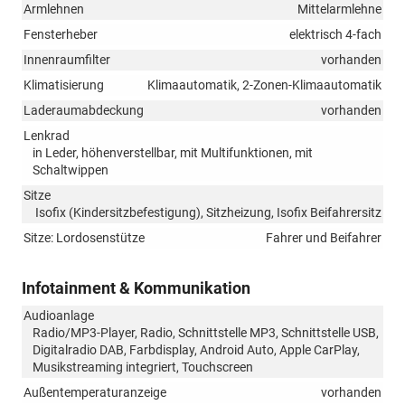
Armlehnen
Mittelarmlehne
Fensterheber
elektrisch 4-fach
Innenraumfilter
vorhanden
Klimatisierung
Klimaautomatik, 2-Zonen-Klimaautomatik
Laderaumabdeckung
vorhanden
Lenkrad
in Leder, höhenverstellbar, mit Multifunktionen, mit
Schaltwippen
Sitze
Isofix (Kindersitzbefestigung), Sitzheizung, Isofix Beifahrersitz
Sitze: Lordosenstütze
Fahrer und Beifahrer
Infotainment & Kommunikation
Audioanlage
Radio/MP3-Player, Radio, Schnittstelle MP3, Schnittstelle USB,
Digitalradio DAB, Farbdisplay, Android Auto, Apple CarPlay,
Musikstreaming integriert, Touchscreen
Außentemperaturanzeige
vorhanden