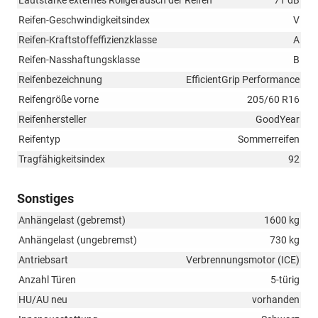
Lautstärke externes Rollgeräusch der Reifen
71 dB
Reifen-Geschwindigkeitsindex
V
Reifen-Kraftstoffeffizienzklasse
A
Reifen-Nasshaftungsklasse
B
Reifenbezeichnung
EfficientGrip Performance
Reifengröße vorne
205/60 R16
Reifenhersteller
GoodYear
Reifentyp
Sommerreifen
Tragfähigkeitsindex
92
Sonstiges
Anhängelast (gebremst)
1600 kg
Anhängelast (ungebremst)
730 kg
Antriebsart
Verbrennungsmotor (ICE)
Anzahl Türen
5-türig
HU/AU neu
vorhanden