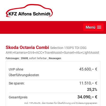
Menü
Skoda Octavia Combi
Selection 150PS TDI DSG
AHK+Kamera+GV4+ACC+TravelAssist+Sunset+Alu+LightAssist
Fahrzeugnr.
:
20608
,
sofort lieferbar
,
Neuwagen
45.600,– €
UVP ohne
Überführungskosten
11.510,– €
Sie sparen:
25,2%
34.090,– €
Gesamtpreis
incl. 19% MwSt., den Kosten für Überführung und Zulassungspapieren