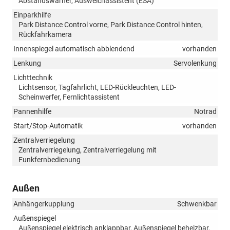
Abstandswarner, Ausweichassistent (ESA)
Einparkhilfe
Park Distance Control vorne, Park Distance Control hinten,
Rückfahrkamera
Innenspiegel automatisch abblendend
vorhanden
Lenkung
Servolenkung
Lichttechnik
Lichtsensor, Tagfahrlicht, LED-Rückleuchten, LED-
Scheinwerfer, Fernlichtassistent
Pannenhilfe
Notrad
Start/Stop-Automatik
vorhanden
Zentralverriegelung
Zentralverriegelung, Zentralverriegelung mit
Funkfernbedienung
Außen
Anhängerkupplung
Schwenkbar
Außenspiegel
Außenspiegel elektrisch anklappbar, Außenspiegel beheizbar,