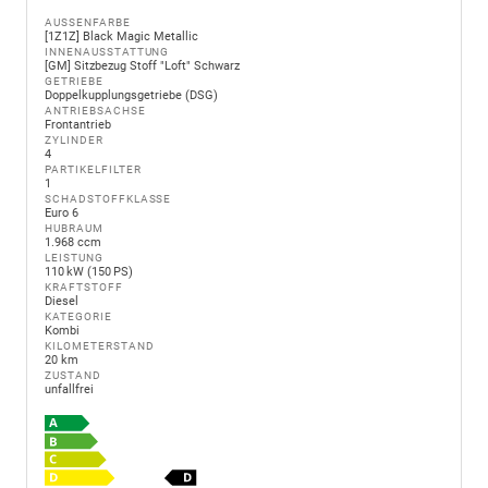
AUSSENFARBE
[1Z1Z] Black Magic Metallic
INNENAUSSTATTUNG
[GM] Sitzbezug Stoff "Loft" Schwarz
GETRIEBE
Doppelkupplungsgetriebe (DSG)
ANTRIEBSACHSE
Frontantrieb
ZYLINDER
4
PARTIKELFILTER
1
SCHADSTOFFKLASSE
Euro 6
HUBRAUM
1.968 ccm
LEISTUNG
110 kW (150 PS)
KRAFTSTOFF
Diesel
KATEGORIE
Kombi
KILOMETERSTAND
20 km
ZUSTAND
unfallfrei