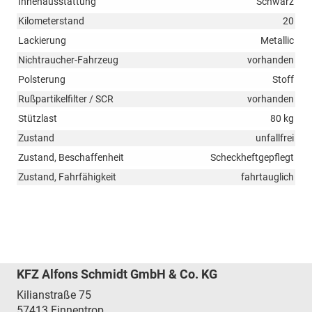
Innenausstattung
Schwarz
Kilometerstand
20
Lackierung
Metallic
Nichtraucher-Fahrzeug
vorhanden
Polsterung
Stoff
Rußpartikelfilter / SCR
vorhanden
Stützlast
80 kg
Zustand
unfallfrei
Zustand, Beschaffenheit
Scheckheftgepflegt
Zustand, Fahrfähigkeit
fahrtauglich
KFZ Alfons Schmidt GmbH & Co. KG
Kilianstraße 75
57413
Finnentrop