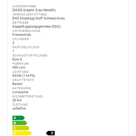
AUSSENFARBE
[5X5X] Graphit Grau Metallic
INNENAUSSTATTUNG
[HK] Sitzbezug Stoff Schwarz-Grau
GETRIEBE
Doppelkupplungsgetriebe (DSG)
ANTRIEBSACHSE
Frontantrieb
ZYLINDER
3
PARTIKELFILTER
1
SCHADSTOFFKLASSE
Euro 6
HUBRAUM
999 ccm
LEISTUNG
85 kW (116 PS)
KRAFTSTOFF
Benzin
KATEGORIE
Limousine
KILOMETERSTAND
20 km
ZUSTAND
unfallfrei