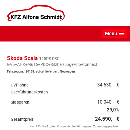
Menü
Skoda Scala
115PS DSG
GV5+AHK+Alu16+PDC+Sitzheizung+App-Connect
Fahrzeugnr.
:
20159
,
sofort lieferbar
,
Neuwagen
34.630,– €
UVP ohne
Überführungskosten
10.040,– €
Sie sparen:
29,0%
24.590,– €
Gesamtpreis
incl. 19% MwSt., den Kosten für Überführung und Zulassungspapieren