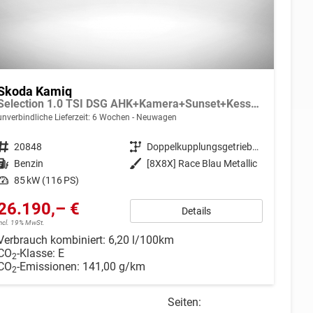
Skoda Kamiq
Selection 1.0 TSI DSG AHK+Kamera+Sunset+Kessy+AppConnect+Sitzheiz+Alu16+GV4
unverbindliche Lieferzeit:
6 Wochen
Neuwagen
Fahrzeugnr.
20848
Getriebe
Doppelkupplungsgetriebe (DSG)
Kraftstoff
Benzin
Außenfarbe
[8X8X] Race Blau Metallic
Leistung
85 kW (116 PS)
26.190,– €
Details
incl. 19% MwSt.
Verbrauch kombiniert:
6,20 l/100km
CO
-Klasse:
E
2
CO
-Emissionen:
141,00 g/km
2
Seiten: