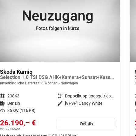
Skoda Kamiq
Selection 1.0 TSI DSG AHK+Kamera+Sunset+Kessy+AppConnect+Sitzheiz+Alu16+GV4
unverbindliche Lieferzeit:
6 Wochen
Neuwagen
Fahrzeugnr.
20843
Getriebe
Doppelkupplungsgetriebe (DSG)
Kraftstoff
Benzin
Außenfarbe
[9P9P] Candy White
Leistung
85 kW (116 PS)
26.190,– €
Details
incl. 19% MwSt.