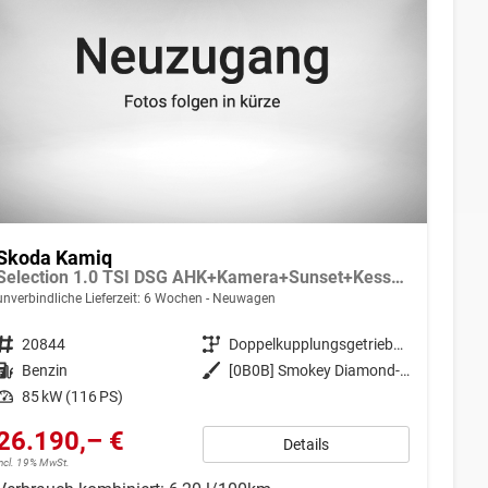
Skoda Kamiq
Selection 1.0 TSI DSG AHK+Kamera+Sunset+Kessy+AppConnect+Sitzheiz+Alu16+GV4
unverbindliche Lieferzeit:
6 Wochen
Neuwagen
Fahrzeugnr.
20844
Getriebe
Doppelkupplungsgetriebe (DSG)
Kraftstoff
Benzin
Außenfarbe
[0B0B] Smokey Diamond-Silber Metallic
Leistung
85 kW (116 PS)
26.190,– €
Details
incl. 19% MwSt.