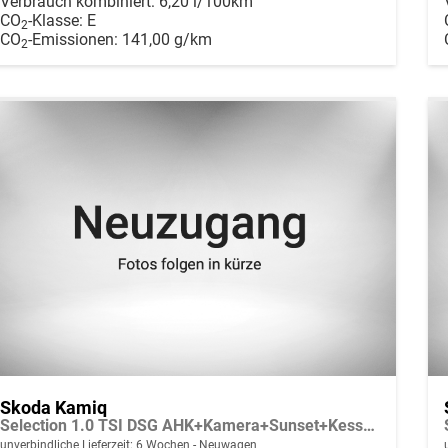
Verbrauch kombiniert:
6,20 l/100km
CO
-Klasse:
E
2
CO
-Emissionen:
141,00 g/km
2
Skoda Kamiq
Selection 1.0 TSI DSG AHK+Kamera+Sunset+Kessy+AppConnect+Sitzheiz+Alu16+GV4
unverbindliche Lieferzeit:
6 Wochen
Neuwagen