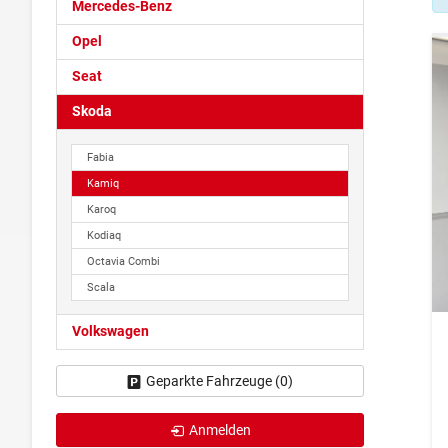
Mercedes-Benz
Opel
Seat
Skoda
Fabia
Kamiq
Karoq
Kodiaq
Octavia Combi
Scala
Volkswagen
Geparkte Fahrzeuge (
0
)
Anmelden