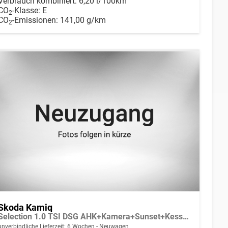
Verbrauch kombiniert:
6,20 l/100km
CO
-Klasse:
E
2
CO
-Emissionen:
141,00 g/km
2
Skoda Kamiq
Selection 1.0 TSI DSG AHK+Kamera+Sunset+Kessy+AppConnect+Sitzheiz+Alu16+GV4
unverbindliche Lieferzeit:
6 Wochen
Neuwagen