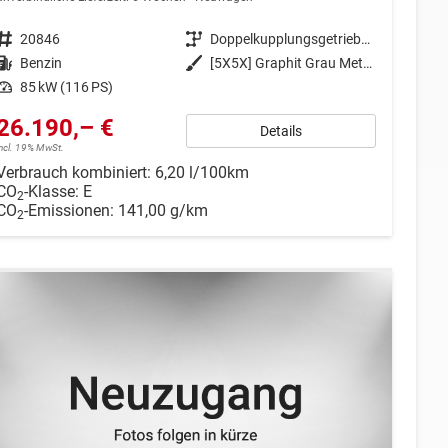
Fahrzeugnr.
20846
Getriebe
Doppelkupplungsgetriebe (DSG)
Kraftstoff
Benzin
Außenfarbe
[5X5X] Graphit Grau Metallic
Leistung
85 kW (116 PS)
26.190,– €
Details
incl. 19% MwSt.
Verbrauch kombiniert:
6,20 l/100km
CO
-Klasse:
E
2
CO
-Emissionen:
141,00 g/km
2