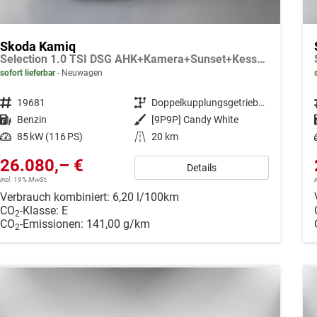
Skoda Kamiq
Selection 1.0 TSI DSG AHK+Kamera+Sunset+Kessy+AppConnect+Sitzheiz+Alu16+GV5
sofort lieferbar
Neuwagen
Fahrzeugnr.
19681
Getriebe
Doppelkupplungsgetriebe (DSG)
Kraftstoff
Benzin
Außenfarbe
[9P9P] Candy White
Leistung
85 kW (116 PS)
Kilometerstand
20 km
26.080,– €
Details
incl. 19% MwSt.
Verbrauch kombiniert:
6,20 l/100km
CO
-Klasse:
E
2
CO
-Emissionen:
141,00 g/km
2