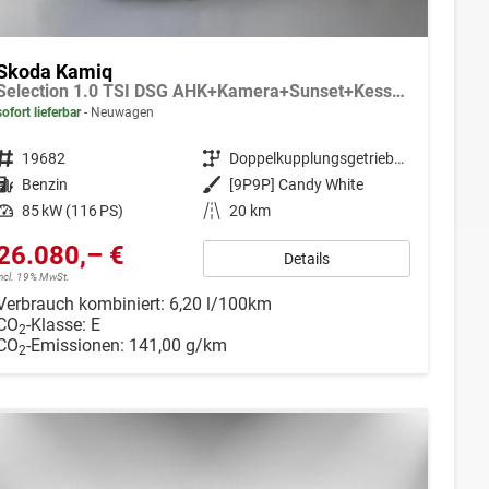
Skoda Kamiq
Selection 1.0 TSI DSG AHK+Kamera+Sunset+Kessy+AppConnect+Sitzheiz+Alu16+GV5
sofort lieferbar
Neuwagen
Fahrzeugnr.
19682
Getriebe
Doppelkupplungsgetriebe (DSG)
Kraftstoff
Benzin
Außenfarbe
[9P9P] Candy White
Leistung
85 kW (116 PS)
Kilometerstand
20 km
26.080,– €
Details
incl. 19% MwSt.
Verbrauch kombiniert:
6,20 l/100km
CO
-Klasse:
E
2
CO
-Emissionen:
141,00 g/km
2