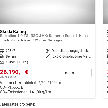
Skoda Kamiq
Selection 1.0 TSI DSG AHK+Kamera+Sunset+Kessy+AppConnect+Sitzheiz+Alu16+GV4
unverbindliche Lieferzeit:
6 Wochen
Neuwagen
Fahrzeugnr.
20847
Getriebe
Doppelkupplungsgetriebe (DSG)
Kraftstoff
Benzin
Außenfarbe
[5X5X] Graphit Grau Metallic
Leistung
85 kW (116 PS)
26.190,– €
Details
incl. 19% MwSt.
Verbrauch kombiniert:
6,20 l/100km
CO
-Klasse:
E
2
CO
-Emissionen:
141,00 g/km
2
Datensätze pro Seite: