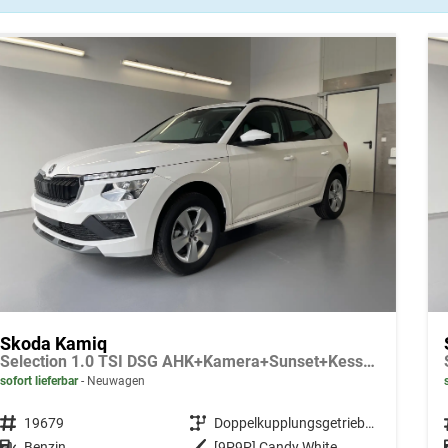
Skoda Kamiq
Selection 1.0 TSI DSG AHK+Kamera+Sunset+Kessy+AppConnect+Sitzheiz+Alu16+GV5
sofort lieferbar
Neuwagen
Fahrzeugnr.
19679
Getriebe
Doppelkupplungsgetriebe (DSG)
Kraftstoff
Benzin
Außenfarbe
[9P9P] Candy White