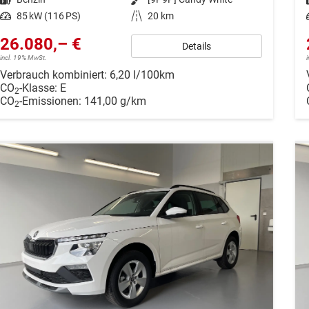
Leistung
85 kW (116 PS)
Kilometerstand
20 km
26.080,– €
Details
incl. 19% MwSt.
Verbrauch kombiniert:
6,20 l/100km
CO
-Klasse:
E
2
CO
-Emissionen:
141,00 g/km
2