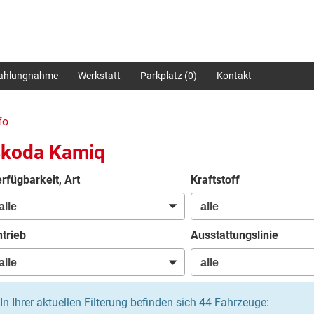
zahlungnahme
Werkstatt
Parkplatz (
0
)
Kontakt
fo
koda Kamiq
rfügbarkeit, Art
Kraftstoff
trieb
Ausstattungslinie
In Ihrer aktuellen Filterung befinden sich
44
Fahrzeuge: