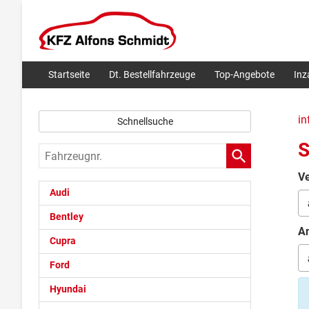
Startseite
Dt. Bestellfahrzeuge
Top-Angebote
In
in
Schnellsuche
S
Fahrzeugnr.
Ve
Audi
Bentley
An
Cupra
Ford
Hyundai