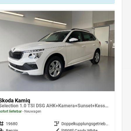
Skoda Kamiq
Selection 1.0 TSI DSG AHK+Kamera+Sunset+Kessy+AppConnect+Sitzheiz+Alu16+GV5
sofort lieferbar
Neuwagen
Fahrzeugnr.
19680
Getriebe
Doppelkupplungsgetriebe (DSG)
Kraftstoff
Benzin
Außenfarbe
[9P9P] Candy White