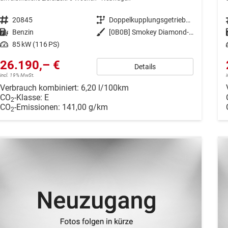
Fahrzeugnr.
20845
Getriebe
Doppelkupplungsgetriebe (DSG)
Kraftstoff
Benzin
Außenfarbe
[0B0B] Smokey Diamond-Silber Metallic
Leistung
85 kW (116 PS)
26.190,– €
Details
incl. 19% MwSt.
Verbrauch kombiniert:
6,20 l/100km
CO
-Klasse:
E
2
CO
-Emissionen:
141,00 g/km
2