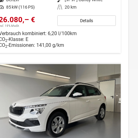
Leistung
85 kW (116 PS)
Kilometerstand
20 km
26.080,– €
Details
incl. 19% MwSt.
Verbrauch kombiniert:
6,20 l/100km
CO
-Klasse:
E
2
CO
-Emissionen:
141,00 g/km
2