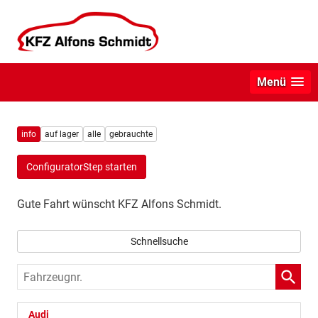
Menü
info
auf lager
alle
gebrauchte
ConfiguratorStep starten
Gute Fahrt wünscht KFZ Alfons Schmidt.
Schnellsuche
Fahrzeugnr.
Audi