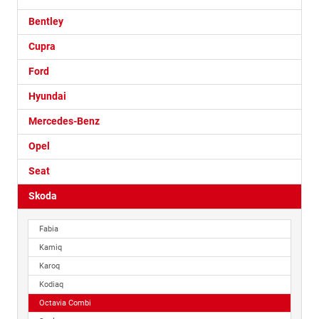
Bentley
Cupra
Ford
Hyundai
Mercedes-Benz
Opel
Seat
Skoda
Fabia
Kamiq
Karoq
Kodiaq
Octavia Combi