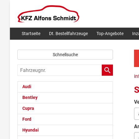
Startseite
Dt. Bestellfahrzeuge
Top-Angebote
In
Schnellsuche
Fahrzeugnr.
in
Audi
S
Bentley
Ve
Cupra
Ford
An
Hyundai