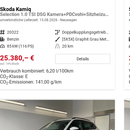
Skoda Kamiq
Selection 1.0 TSI DSG Kamera+PDCvohi+Sitzheizung+AppConnect+Sunset+Alu16
unverbindliche Lieferzeit:
15.08.2026
Neuwagen
Fahrzeugnr.
20322
Getriebe
Doppelkupplungsgetriebe (DSG)
Kraftstoff
Benzin
Außenfarbe
[5X5X] Graphit Grau Metallic
Leistung
85 kW (116 PS)
Kilometerstand
20 km
25.380,– €
Details
incl. 19% MwSt.
Verbrauch kombiniert:
6,20 l/100km
CO
-Klasse:
E
2
CO
-Emissionen:
141,00 g/km
2