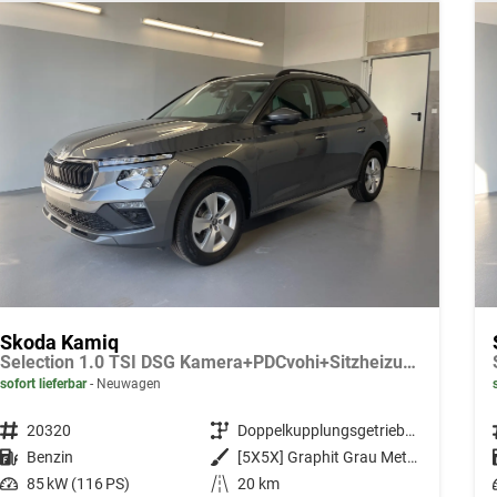
Skoda Kamiq
Selection 1.0 TSI DSG Kamera+PDCvohi+Sitzheizung+AppConnect+Sunset+Alu16
sofort lieferbar
Neuwagen
Fahrzeugnr.
20320
Getriebe
Doppelkupplungsgetriebe (DSG)
Kraftstoff
Benzin
Außenfarbe
[5X5X] Graphit Grau Metallic
Leistung
85 kW (116 PS)
Kilometerstand
20 km