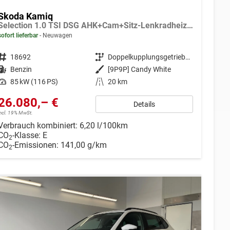
Skoda Kamiq
Selection 1.0 TSI DSG AHK+Cam+Sitz-Lenkradheiz+Sunset+Kessy+AppConnect+Alu16
sofort lieferbar
Neuwagen
Fahrzeugnr.
18692
Getriebe
Doppelkupplungsgetriebe (DSG)
Kraftstoff
Benzin
Außenfarbe
[9P9P] Candy White
Leistung
85 kW (116 PS)
Kilometerstand
20 km
26.080,– €
Details
incl. 19% MwSt.
Verbrauch kombiniert:
6,20 l/100km
CO
-Klasse:
E
2
CO
-Emissionen:
141,00 g/km
2