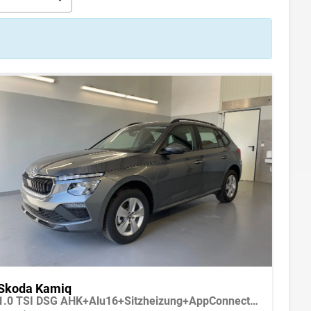
Skoda Kamiq
1.0 TSI DSG AHK+Alu16+Sitzheizung+AppConnect+GV5+LED+Nebel+Klima