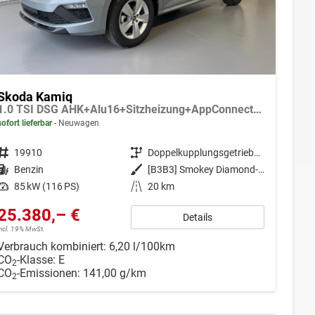
Skoda Kamiq
1.0 TSI DSG AHK+Alu16+Sitzheizung+AppConnect+GV5+LED+Nebel+Klima
sofort lieferbar
Neuwagen
Fahrzeugnr.
19910
Getriebe
Doppelkupplungsgetriebe (DSG)
Kraftstoff
Benzin
Außenfarbe
[B3B3] Smokey Diamond-Silber Metallic
Leistung
85 kW (116 PS)
Kilometerstand
20 km
25.380,– €
Details
incl. 19% MwSt.
Verbrauch kombiniert:
6,20 l/100km
CO
-Klasse:
E
2
CO
-Emissionen:
141,00 g/km
2