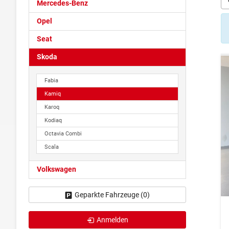
Mercedes-Benz
Opel
Seat
Skoda
Fabia
Kamiq
Karoq
Kodiaq
Octavia Combi
Scala
Volkswagen
Geparkte Fahrzeuge (
0
)
Anmelden