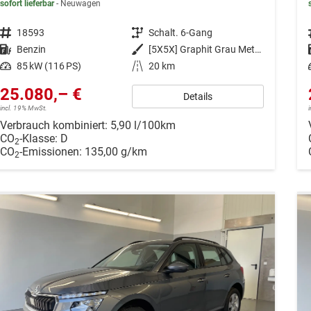
sofort lieferbar
Neuwagen
Fahrzeugnr.
18593
Getriebe
Schalt. 6-Gang
Kraftstoff
Benzin
Außenfarbe
[5X5X] Graphit Grau Metallic
Leistung
85 kW (116 PS)
Kilometerstand
20 km
25.080,– €
Details
incl. 19% MwSt.
Verbrauch kombiniert:
5,90 l/100km
CO
-Klasse:
D
2
CO
-Emissionen:
135,00 g/km
2