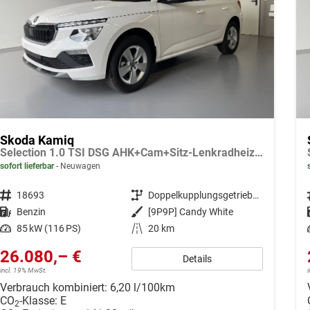
Skoda Kamiq
Selection 1.0 TSI DSG AHK+Cam+Sitz-Lenkradheiz+Sunset+Kessy+AppConnect+Alu16
sofort lieferbar
Neuwagen
Fahrzeugnr.
18693
Getriebe
Doppelkupplungsgetriebe (DSG)
Kraftstoff
Benzin
Außenfarbe
[9P9P] Candy White
Leistung
85 kW (116 PS)
Kilometerstand
20 km
26.080,– €
Details
incl. 19% MwSt.
Verbrauch kombiniert:
6,20 l/100km
CO
-Klasse:
E
2