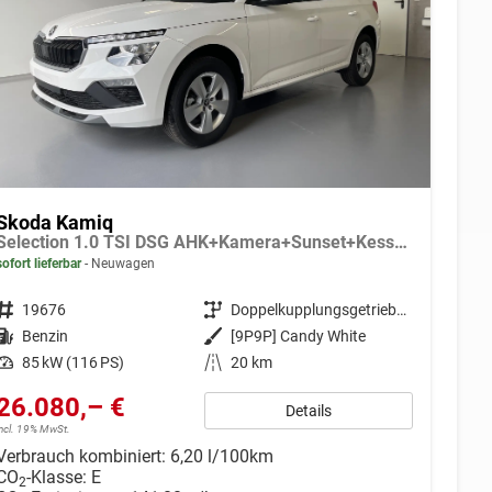
Skoda Kamiq
Selection 1.0 TSI DSG AHK+Kamera+Sunset+Kessy+AppConnect+Sitzheiz+Alu16+GV5
sofort lieferbar
Neuwagen
Fahrzeugnr.
19676
Getriebe
Doppelkupplungsgetriebe (DSG)
Kraftstoff
Benzin
Außenfarbe
[9P9P] Candy White
Leistung
85 kW (116 PS)
Kilometerstand
20 km
26.080,– €
Details
incl. 19% MwSt.
Verbrauch kombiniert:
6,20 l/100km
CO
-Klasse:
E
2