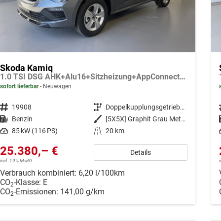
Skoda Kamiq
1.0 TSI DSG AHK+Alu16+Sitzheizung+AppConnect+GV5+LED+Nebel+Klima
sofort lieferbar
Neuwagen
Fahrzeugnr.
19908
Getriebe
Doppelkupplungsgetriebe (DSG)
Kraftstoff
Benzin
Außenfarbe
[5X5X] Graphit Grau Metallic
Leistung
85 kW (116 PS)
Kilometerstand
20 km
25.380,– €
Details
incl. 19% MwSt.
Verbrauch kombiniert:
6,20 l/100km
CO
-Klasse:
E
2
CO
-Emissionen:
141,00 g/km
2