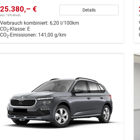
25.380,– €
Details
incl. 19% MwSt.
Verbrauch kombiniert:
6,20 l/100km
CO
-Klasse:
E
2
CO
-Emissionen:
141,00 g/km
2