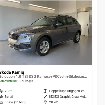
Skoda Kamiq
Selection 1.0 TSI DSG Kamera+PDCvohi+Sitzheizung+AppConnect+Sunset+Alu16
sofort lieferbar
Neuwagen
Fahrzeugnr.
20321
Getriebe
Doppelkupplungsgetriebe (DSG)
Kraftstoff
Benzin
Außenfarbe
[5X5X] Graphit Grau Metallic
Leistung
85 kW (116 PS)
Kilometerstand
20 km