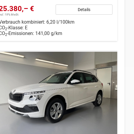
25.380,– €
Details
incl. 19% MwSt.
Verbrauch kombiniert:
6,20 l/100km
CO
-Klasse:
E
2
CO
-Emissionen:
141,00 g/km
2