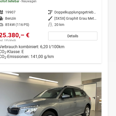
sofort lieferbar
Neuwagen
Fahrzeugnr.
19907
Getriebe
Doppelkupplungsgetriebe (DSG)
Kraftstoff
Benzin
Außenfarbe
[5X5X] Graphit Grau Metallic
Leistung
85 kW (116 PS)
Kilometerstand
20 km
25.380,– €
Details
incl. 19% MwSt.
Verbrauch kombiniert:
6,20 l/100km
CO
-Klasse:
E
2
CO
-Emissionen:
141,00 g/km
2