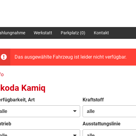
zahlungnahme
Werkstatt
Parkplatz (
0
)
Kontakt
Das ausgewählte Fahrzeug ist leider nicht verfügbar.
fo
koda Kamiq
rfügbarkeit, Art
Kraftstoff
trieb
Ausstattungslinie