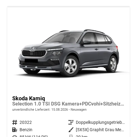
Skoda Kamiq
Selection 1.0 TSI DSG Kamera+PDCvohi+Sitzheizung+AppConnect+Sunset+Alu16
unverbindliche Lieferzeit:
15.08.2026
Neuwagen
Fahrzeugnr.
20322
Getriebe
Doppelkupplungsgetriebe (DSG)
Kraftstoff
Benzin
Außenfarbe
[5X5X] Graphit Grau Metallic