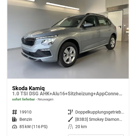
Skoda Kamiq
1.0 TSI DSG AHK+Alu16+Sitzheizung+AppConnect+GV5+LED+Nebel+Klima
sofort lieferbar
Neuwagen
Fahrzeugnr.
19910
Getriebe
Doppelkupplungsgetriebe (DSG)
Kraftstoff
Benzin
Außenfarbe
[B3B3] Smokey Diamond-Silber Metallic
Leistung
85 kW (116 PS)
Kilometerstand
20 km