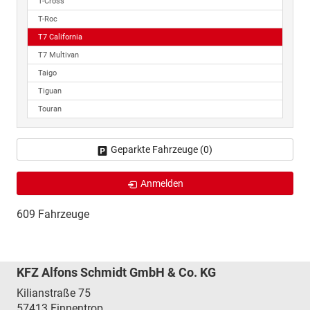
T-Cross
T-Roc
T7 California
T7 Multivan
Taigo
Tiguan
Touran
Geparkte Fahrzeuge (
0
)
Anmelden
609 Fahrzeuge
KFZ Alfons Schmidt GmbH & Co. KG
Kilianstraße 75
57413
Finnentrop