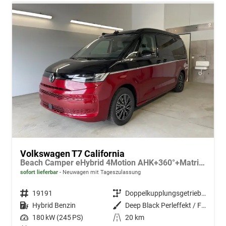
Volkswagen T7 California
Beach Camper eHybrid 4Motion AHK+360°+Matrix+Navi+Alu17+GJR+Sitzheiz+Keyless
sofort lieferbar
Neuwagen mit Tageszulassung
Fahrzeugnr.
19191
Getriebe
Doppelkupplungsgetriebe (DSG)
Kraftstoff
Hybrid Benzin
Außenfarbe
Deep Black Perleffekt / Fortana Rot Metallic (nur in Verb. mit abgedunkelte Scheiben, wenn nicht Serie)
Leistung
180 kW (245 PS)
Kilometerstand
20 km