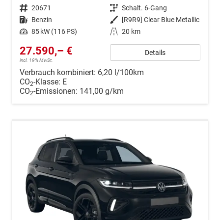
Fahrzeugnr.
20671
Getriebe
Schalt. 6-Gang
Kraftstoff
Benzin
Außenfarbe
[R9R9] Clear Blue Metallic
Leistung
85 kW (116 PS)
Kilometerstand
20 km
27.590,– €
Details
incl. 19% MwSt.
Verbrauch kombiniert:
6,20 l/100km
CO
-Klasse:
E
2
CO
-Emissionen:
141,00 g/km
2