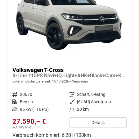
Volkswagen T-Cross
R-Line 115PS Navi+IQ.Light+AHK+Black+Cam+Keyless+GV5+Side+Climatronic
unverbindliche Lieferzeit:
15.10.2026
Neuwagen
Fahrzeugnr.
20670
Getriebe
Schalt. 6-Gang
Kraftstoff
Benzin
Außenfarbe
[6U6U] Ascotgrau
Leistung
85 kW (116 PS)
Kilometerstand
20 km
27.590,– €
Details
incl. 19% MwSt.
Verbrauch kombiniert:
6,20 l/100km