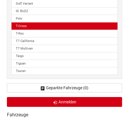
Golf Variant
ID. BUZZ
Polo
T-Cross
T-Roc
T7 California
T7 Multivan
Taigo
Tiguan
Touran
Geparkte Fahrzeuge (
0
)
Anmelden
Fahrzeuge