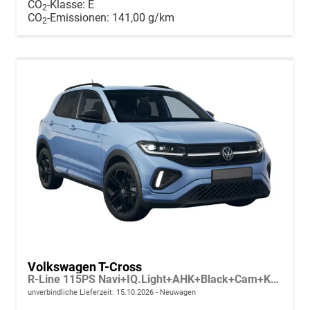
CO
-Klasse:
E
2
CO
-Emissionen:
141,00 g/km
2
Volkswagen T-Cross
R-Line 115PS Navi+IQ.Light+AHK+Black+Cam+Keyless+GV5+Side+Climatronic
unverbindliche Lieferzeit:
15.10.2026
Neuwagen