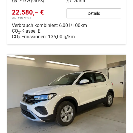
Leistung
70 kW (95 PS)
Kilometerstand
20 km
22.580,– €
Details
incl. 19% MwSt.
Verbrauch kombiniert:
6,00 l/100km
CO
-Klasse:
E
2
CO
-Emissionen:
136,00 g/km
2