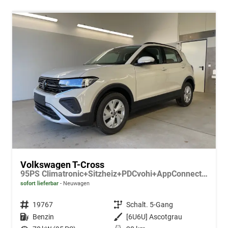
Volkswagen T-Cross
95PS Climatronic+Sitzheiz+PDCvohi+AppConnect+Side+TravelAssist+ACC
sofort lieferbar
Neuwagen
Fahrzeugnr.
19767
Getriebe
Schalt. 5-Gang
Kraftstoff
Benzin
Außenfarbe
[6U6U] Ascotgrau