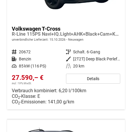
Volkswagen T-Cross
R-Line 115PS Navi+IQ.Light+AHK+Black+Cam+Keyless+GV5+Side+Climatronic
unverbindliche Lieferzeit:
15.10.2026
Neuwagen
Fahrzeugnr.
20672
Getriebe
Schalt. 6-Gang
Kraftstoff
Benzin
Außenfarbe
[2T2T] Deep Black Perleffekt
Leistung
85 kW (116 PS)
Kilometerstand
20 km
27.590,– €
Details
incl. 19% MwSt.
Verbrauch kombiniert:
6,20 l/100km
CO
-Klasse:
E
2
CO
-Emissionen:
141,00 g/km
2