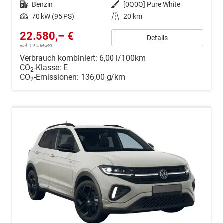
Kraftstoff
Benzin
Außenfarbe
[0Q0Q] Pure White
Leistung
70 kW (95 PS)
Kilometerstand
20 km
22.580,– €
Details
incl. 19% MwSt.
Verbrauch kombiniert:
6,00 l/100km
CO
-Klasse:
E
2
CO
-Emissionen:
136,00 g/km
2