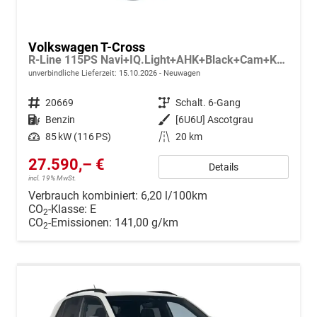
Volkswagen T-Cross
R-Line 115PS Navi+IQ.Light+AHK+Black+Cam+Keyless+GV5+Side+Climatronic
unverbindliche Lieferzeit:
15.10.2026
Neuwagen
Fahrzeugnr.
20669
Getriebe
Schalt. 6-Gang
Kraftstoff
Benzin
Außenfarbe
[6U6U] Ascotgrau
Leistung
85 kW (116 PS)
Kilometerstand
20 km
27.590,– €
Details
incl. 19% MwSt.
Verbrauch kombiniert:
6,20 l/100km
CO
-Klasse:
E
2
CO
-Emissionen:
141,00 g/km
2