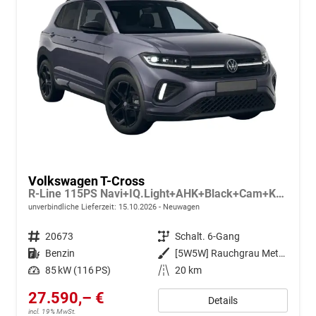
Volkswagen T-Cross
R-Line 115PS Navi+IQ.Light+AHK+Black+Cam+Keyless+GV5+Side+Climatronic
unverbindliche Lieferzeit:
15.10.2026
Neuwagen
Fahrzeugnr.
20673
Getriebe
Schalt. 6-Gang
Kraftstoff
Benzin
Außenfarbe
[5W5W] Rauchgrau Metallic
Leistung
85 kW (116 PS)
Kilometerstand
20 km
27.590,– €
Details
incl. 19% MwSt.