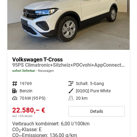
Volkswagen T-Cross
95PS Climatronic+Sitzheiz+PDCvohi+AppConnect+Side+TravelAssist+ACC
sofort lieferbar
Neuwagen
Fahrzeugnr.
19769
Getriebe
Schalt. 5-Gang
Kraftstoff
Benzin
Außenfarbe
[0Q0Q] Pure White
Leistung
70 kW (95 PS)
Kilometerstand
20 km
22.580,– €
Details
incl. 19% MwSt.
Verbrauch kombiniert:
6,00 l/100km
CO
-Klasse:
E
2
CO
-Emissionen:
136,00 g/km
2