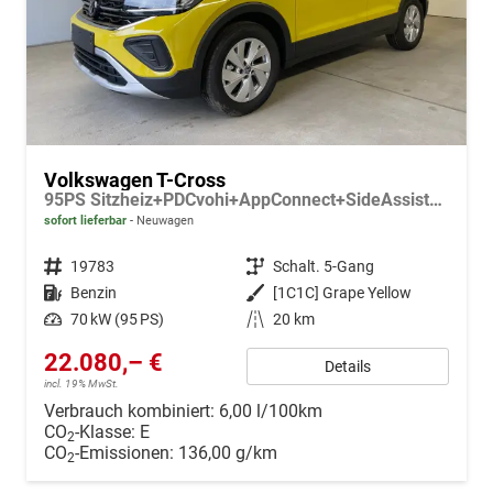
Volkswagen T-Cross
95PS Sitzheiz+PDCvohi+AppConnect+SideAssist+TravelAssist+ACC+Klima
sofort lieferbar
Neuwagen
Fahrzeugnr.
19783
Getriebe
Schalt. 5-Gang
Kraftstoff
Benzin
Außenfarbe
[1C1C] Grape Yellow
Leistung
70 kW (95 PS)
Kilometerstand
20 km
22.080,– €
Details
incl. 19% MwSt.
Verbrauch kombiniert:
6,00 l/100km
CO
-Klasse:
E
2
CO
-Emissionen:
136,00 g/km
2