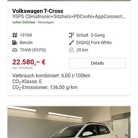
Volkswagen T-Cross
95PS Climatronic+Sitzheiz+PDCvohi+AppConnect+Side+TravelAssist+ACC
sofort lieferbar
Neuwagen
Fahrzeugnr.
19768
Getriebe
Schalt. 5-Gang
Kraftstoff
Benzin
Außenfarbe
[0Q0Q] Pure White
Leistung
70 kW (95 PS)
Kilometerstand
20 km
22.580,– €
Details
incl. 19% MwSt.
Verbrauch kombiniert:
6,00 l/100km
CO
-Klasse:
E
2
CO
-Emissionen:
136,00 g/km
2