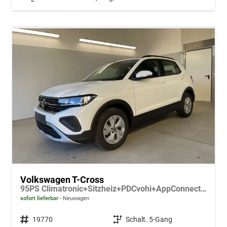
Volkswagen T-Cross
95PS Climatronic+Sitzheiz+PDCvohi+AppConnect+Side+TravelAssist+ACC
sofort lieferbar
Neuwagen
Fahrzeugnr.
19770
Getriebe
Schalt. 5-Gang