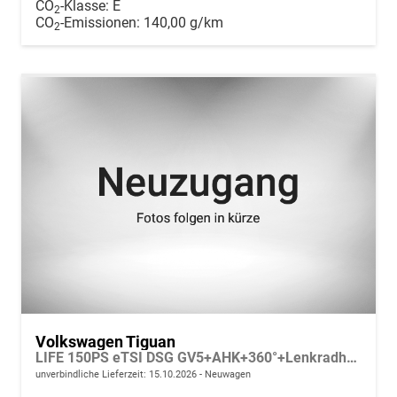
CO
-Klasse:
E
2
CO
-Emissionen:
140,00 g/km
2
Volkswagen Tiguan
LIFE 150PS eTSI DSG GV5+AHK+360°+Lenkradheiz+IQ.Drive+ACC+App+eHeck+LED
unverbindliche Lieferzeit:
15.10.2026
Neuwagen