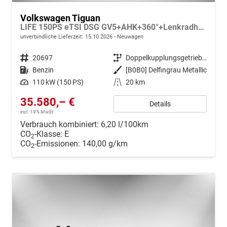
Volkswagen Tiguan
LIFE 150PS eTSI DSG GV5+AHK+360°+Lenkradheiz+IQ.Drive+ACC+App+eHeck+LED
unverbindliche Lieferzeit:
15.10.2026
Neuwagen
Fahrzeugnr.
20697
Getriebe
Doppelkupplungsgetriebe (DSG)
Kraftstoff
Benzin
Außenfarbe
[B0B0] Delfingrau Metallic
Leistung
110 kW (150 PS)
Kilometerstand
20 km
35.580,– €
Details
incl. 19% MwSt.
Verbrauch kombiniert:
6,20 l/100km
CO
-Klasse:
E
2
CO
-Emissionen:
140,00 g/km
2