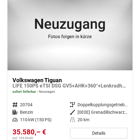
Volkswagen Tiguan
LIFE 150PS eTSI DSG GV5+AHK+360°+Lenkradheiz+IQ.Drive+ACC+App+eHeck+LED
sofort lieferbar
Neuwagen
Fahrzeugnr.
20704
Getriebe
Doppelkupplungsgetriebe (DSG)
Kraftstoff
Benzin
Außenfarbe
[0E0E] Grenadillschwarz Metallic
Leistung
110 kW (150 PS)
Kilometerstand
20 km
35.580,– €
Details
incl. 19% MwSt.