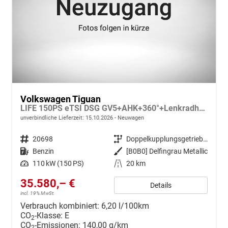
Volkswagen Tiguan
LIFE 150PS eTSI DSG GV5+AHK+360°+Lenkradheiz+IQ.Drive+ACC+App+eHeck+LED
unverbindliche Lieferzeit:
15.10.2026
Neuwagen
Fahrzeugnr.
20698
Getriebe
Doppelkupplungsgetriebe (DSG)
Kraftstoff
Benzin
Außenfarbe
[B0B0] Delfingrau Metallic
Leistung
110 kW (150 PS)
Kilometerstand
20 km
35.580,– €
Details
incl. 19% MwSt.
Verbrauch kombiniert:
6,20 l/100km
CO
-Klasse:
E
2
CO
-Emissionen:
140,00 g/km
2