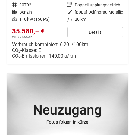
Fahrzeugnr.
20702
Getriebe
Doppelkupplungsgetriebe (DSG)
Kraftstoff
Benzin
Außenfarbe
[B0B0] Delfingrau Metallic
Leistung
110 kW (150 PS)
Kilometerstand
20 km
35.580,– €
Details
incl. 19% MwSt.
Verbrauch kombiniert:
6,20 l/100km
CO
-Klasse:
E
2
CO
-Emissionen:
140,00 g/km
2