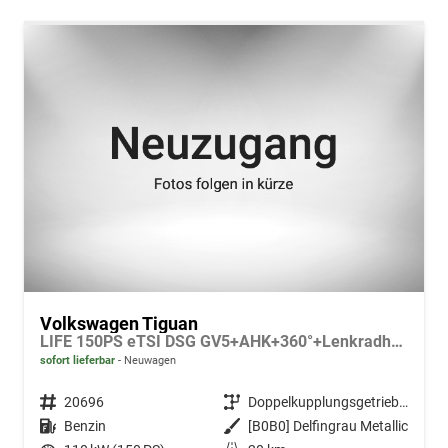
Volkswagen Tiguan
LIFE 150PS eTSI DSG GV5+AHK+360°+Lenkradheiz+IQ.Drive+ACC+App+eHeck+LED
sofort lieferbar
Neuwagen
Fahrzeugnr.
20696
Getriebe
Doppelkupplungsgetriebe (DSG)
Kraftstoff
Benzin
Außenfarbe
[B0B0] Delfingrau Metallic