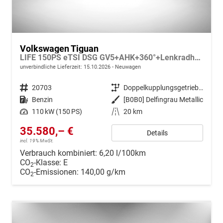
Volkswagen Tiguan
LIFE 150PS eTSI DSG GV5+AHK+360°+Lenkradheiz+IQ.Drive+ACC+App+eHeck+LED
unverbindliche Lieferzeit:
15.10.2026
Neuwagen
Fahrzeugnr.
20703
Getriebe
Doppelkupplungsgetriebe (DSG)
Kraftstoff
Benzin
Außenfarbe
[B0B0] Delfingrau Metallic
Leistung
110 kW (150 PS)
Kilometerstand
20 km
35.580,– €
Details
incl. 19% MwSt.
Verbrauch kombiniert:
6,20 l/100km
CO
-Klasse:
E
2
CO
-Emissionen:
140,00 g/km
2