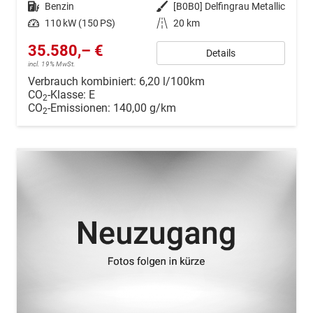
Kraftstoff
Benzin
Außenfarbe
[B0B0] Delfingrau Metallic
Leistung
110 kW (150 PS)
Kilometerstand
20 km
35.580,– €
Details
incl. 19% MwSt.
Verbrauch kombiniert:
6,20 l/100km
CO
-Klasse:
E
2
CO
-Emissionen:
140,00 g/km
2