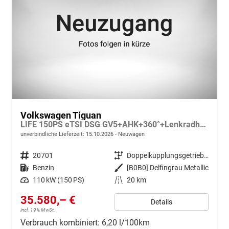
Volkswagen Tiguan
LIFE 150PS eTSI DSG GV5+AHK+360°+Lenkradheiz+IQ.Drive+ACC+App+eHeck+LED
unverbindliche Lieferzeit:
15.10.2026
Neuwagen
Fahrzeugnr.
20701
Getriebe
Doppelkupplungsgetriebe (DSG)
Kraftstoff
Benzin
Außenfarbe
[B0B0] Delfingrau Metallic
Leistung
110 kW (150 PS)
Kilometerstand
20 km
35.580,– €
Details
incl. 19% MwSt.
Verbrauch kombiniert:
6,20 l/100km