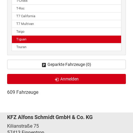
T-Cross
T-Roc
T7 California
T7 Multivan
Taigo
Tiguan
Touran
Geparkte Fahrzeuge (
0
)
Anmelden
609 Fahrzeuge
KFZ Alfons Schmidt GmbH & Co. KG
Kilianstraße 75
57413
Finnentrop