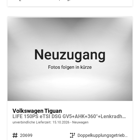
Volkswagen Tiguan
LIFE 150PS eTSI DSG GV5+AHK+360°+Lenkradheiz+IQ.Drive+ACC+App+eHeck+LED
unverbindliche Lieferzeit:
15.10.2026
Neuwagen
Fahrzeugnr.
20699
Getriebe
Doppelkupplungsgetriebe (DSG)