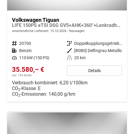
Volkswagen Tiguan
LIFE 150PS eTSI DSG GV5+AHK+360°+Lenkradheiz+IQ.Drive+ACC+App+eHeck+LED
unverbindliche Lieferzeit:
15.10.2026
Neuwagen
Fahrzeugnr.
20700
Getriebe
Doppelkupplungsgetriebe (DSG)
Kraftstoff
Benzin
Außenfarbe
[B0B0] Delfingrau Metallic
Leistung
110 kW (150 PS)
Kilometerstand
20 km
35.580,– €
Details
incl. 19% MwSt.
Verbrauch kombiniert:
6,20 l/100km
CO
-Klasse:
E
2
CO
-Emissionen:
140,00 g/km
2