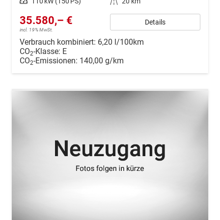
Leistung
110 kW (150 PS)
Kilometerstand
20 km
35.580,– €
Details
incl. 19% MwSt.
Verbrauch kombiniert:
6,20 l/100km
CO
-Klasse:
E
2
CO
-Emissionen:
140,00 g/km
2