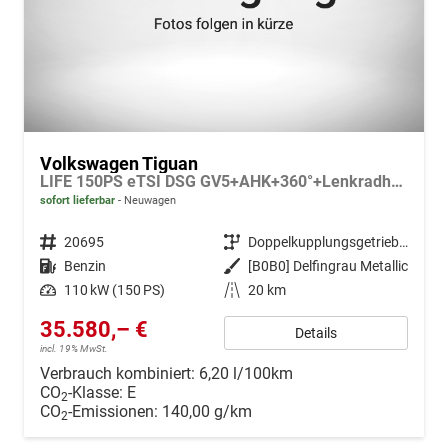
Volkswagen Tiguan
LIFE 150PS eTSI DSG GV5+AHK+360°+Lenkradheiz+IQ.Drive+ACC+App+eHeck+LED
sofort lieferbar
Neuwagen
Fahrzeugnr.
20695
Getriebe
Doppelkupplungsgetriebe (DSG)
Kraftstoff
Benzin
Außenfarbe
[B0B0] Delfingrau Metallic
Leistung
110 kW (150 PS)
Kilometerstand
20 km
35.580,– €
Details
incl. 19% MwSt.
Verbrauch kombiniert:
6,20 l/100km
CO
-Klasse:
E
2
CO
-Emissionen:
140,00 g/km
2