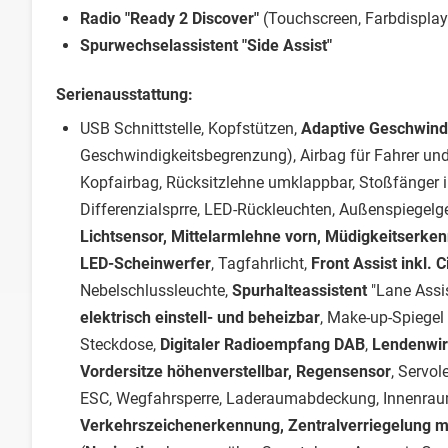
Radio "Ready 2 Discover"
(Touchscreen, Farbdisplay
Spurwechselassistent "Side Assist"
Serienausstattung:
USB Schnittstelle, Kopfstützen,
Adaptive Geschwind
Geschwindigkeitsbegrenzung), Airbag für Fahrer und 
Kopfairbag, Rücksitzlehne umklappbar, Stoßfänger 
Differenzialsprre, LED-Rückleuchten, Außenspiegelge
Lichtsensor, Mittelarmlehne vorn, Müdigkeitserkenn
LED-Scheinwerfer
, Tagfahrlicht,
Front Assist inkl.
Nebelschlussleuchte,
Spurhalteassistent
"Lane Assi
elektrisch einstell- und beheizbar
, Make-up-Spiegel
Steckdose,
Digitaler Radioempfang DAB
,
Lendenwirb
Vordersitze höhenverstellbar, Regensensor
, Servo
ESC, Wegfahrsperre, Laderaumabdeckung, Innenraumf
Verkehrszeichenerkennung, Zentralverriegelung m