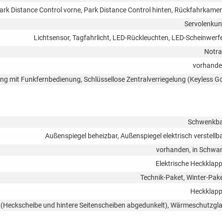
ark Distance Control vorne, Park Distance Control hinten, Rückfahrkame
Servolenku
Lichtsensor, Tagfahrlicht, LED-Rückleuchten, LED-Scheinwerf
Notr
vorhand
lung mit Funkfernbedienung, Schlüssellose Zentralverriegelung (Keyless G
Schwenkb
Außenspiegel beheizbar, Außenspiegel elektrisch verstellb
vorhanden, in Schwa
Elektrische Heckklap
Technik-Paket, Winter-Pak
Heckklap
s (Heckscheibe und hintere Seitenscheiben abgedunkelt), Wärmeschutzgl