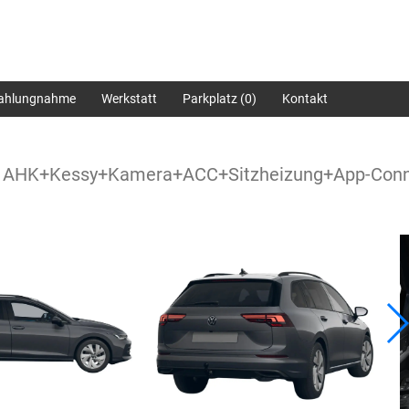
zahlungnahme
Werkstatt
Parkplatz (
0
)
Kontakt
S AHK+Kessy+Kamera+ACC+Sitzheizung+App-Con