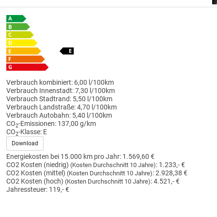
Verbrauch kombiniert:
6,00 l/100km
Verbrauch Innenstadt:
7,30 l/100km
Verbrauch Stadtrand:
5,50 l/100km
Verbrauch Landstraße:
4,70 l/100km
Verbrauch Autobahn:
5,40 l/100km
CO
-Emissionen:
137,00 g/km
2
CO
-Klasse:
E
2
Download
Energiekosten bei 15.000 km pro Jahr:
1.569,60 €
CO2 Kosten (niedrig)
:
1.233,- €
(Kosten Durchschnitt 10 Jahre)
CO2 Kosten (mittel)
:
2.928,38 €
(Kosten Durchschnitt 10 Jahre)
CO2 Kosten (hoch)
:
4.521,- €
(Kosten Durchschnitt 10 Jahre)
Jahressteuer:
119,- €