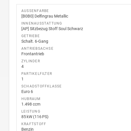
AUSSENFARBE
[B0B0] Delfingrau Metallic
INNENAUSSTATTUNG
[AP] Sitzbezug Stoff Soul Schwarz
GETRIEBE
Schalt. 6-Gang
ANTRIEBSACHSE
Frontantrieb
ZYLINDER
4
PARTIKELFILTER
1
SCHADSTOFFKLASSE
Euro 6
HUBRAUM
1.498 ccm
LEISTUNG
85 kW (116 PS)
KRAFTSTOFF
Benzin