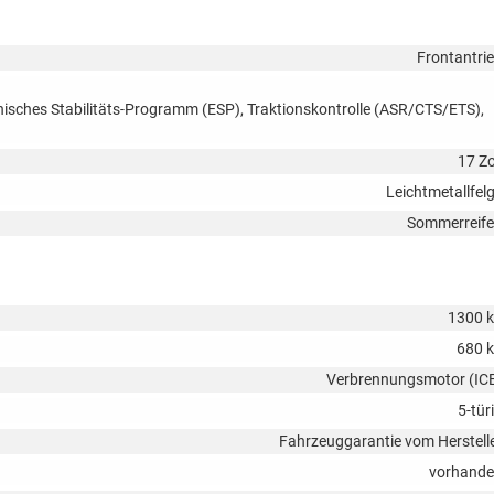
Frontantri
onisches Stabilitäts-Programm (ESP), Traktionskontrolle (ASR/CTS/ETS),
17 Zo
Leichtmetallfel
Sommerreif
1300 
680 
Verbrennungsmotor (IC
5-tür
Fahrzeuggarantie vom Herstell
vorhand