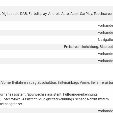
, Digitalradio DAB, Farbdisplay, Android Auto, Apple CarPlay, Touchscreen
vorhand
vorhand
Navigati
Freisprecheinrichtung, Bluetoo
vorhand
vorhand
 Vorne, Beifahrerairbag abschaltbar, Seitenairbags Vorne, Beifahrerairb
purhalteassistent, Spurwechselassistent, Fußgängererkennung,
Toter-Winkel-Assistent, Müdigkeitserkennungs-Sensor, Notrufsystem,
eitsbegrenzer
vorhand