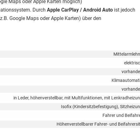
le Maps oder Apple Karten möglich)
igationssystem. Durch
Apple CarPlay / Android Auto
ist jedoch
z.B. Google Maps oder Apple Karten) über den
Mittelarmleh
elektris
vorhand
Klimaautomat
vorhand
in Leder, höhenverstellbar, mit Multifunktionen, mit Lenkradheizu
Isofix (Kindersitzbefestigung), Sitzheizu
Fahrer und Beifahr
Höhenverstellbarer Fahrer- und Beifahrersi