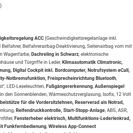
)
igkeitsregelung ACC
(Geschwindigkeitsregelanlage inkl.
Beifahrer, Beifahrerairbag-Deaktivierung, Seitenairbag vorn mit
in Wagenfarbe,
Dachreling in Schwarz
, elektronische
häuse und Türgriffe in Leder,
Klimaautomatik Climatronic,
ung, Digital Cockpit inkl. Bordcomputer, Notrufsystem eCall,
 City-Notbremsfunktion, Freisprecheinrichtung Bluetooth
,
st", LED-Leseleuchten,
Fußgängererkennung
,
Außenspiegel
 in den Sonnenblenden, Wärmeschutzverglasung, Isofix, 12 Volt
elstütze für die Vordersitzlehnen, Reserverad als Notrad,
lenkung,
Reifendruckkontrolle, Start-Stopp-Anlage
, ABS, ASR,
ilter,
Fensterheber elektrisch, Multifunktions-Lederlenkrad,
it Funkfernbedienung
,
Wireless App-Connect