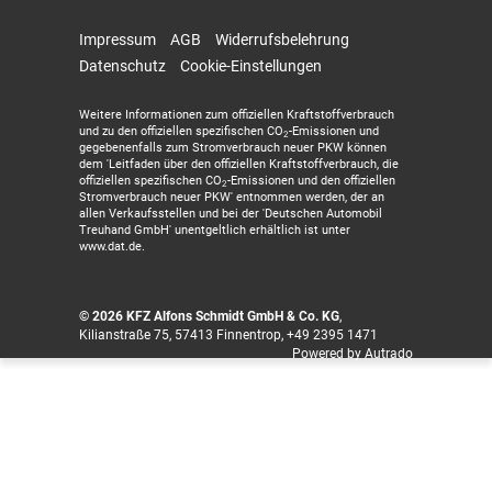
Impressum
AGB
Widerrufsbelehrung
Datenschutz
Cookie-Einstellungen
Weitere Informationen zum offiziellen Kraftstoffverbrauch
und zu den offiziellen spezifischen CO
-Emissionen und
2
gegebenenfalls zum Stromverbrauch neuer PKW können
dem 'Leitfaden über den offiziellen Kraftstoffverbrauch, die
offiziellen spezifischen CO
-Emissionen und den offiziellen
2
Stromverbrauch neuer PKW' entnommen werden, der an
allen Verkaufsstellen und bei der 'Deutschen Automobil
Treuhand GmbH' unentgeltlich erhältlich ist unter
www.dat.de.
© 2026
KFZ Alfons Schmidt GmbH & Co. KG
,
Kilianstraße 75
,
57413
Finnentrop,
+49 2395 1471
Powered by Autrado