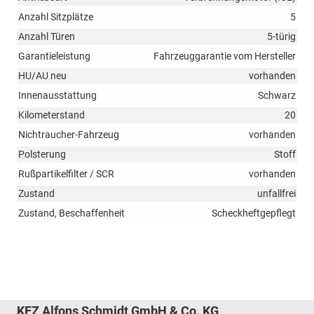
Anzahl Sitzplätze
5
Anzahl Türen
5-türig
Garantieleistung
Fahrzeuggarantie vom Hersteller
HU/AU neu
vorhanden
Innenausstattung
Schwarz
Kilometerstand
20
Nichtraucher-Fahrzeug
vorhanden
Polsterung
Stoff
Rußpartikelfilter / SCR
vorhanden
Zustand
unfallfrei
Zustand, Beschaffenheit
Scheckheftgepflegt
KFZ Alfons Schmidt GmbH & Co. KG