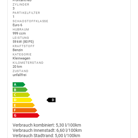
Frontantrieb
ZYLINDER
3
PARTIKELFILTER
1
SCHADSTOFFKLASSE
Euro 6
HUBRAUM
999 ccm
LEISTUNG
59 kW (80 PS)
KRAFTSTOFF
Benzin
KATEGORIE
Kleinwagen
KILOMETERSTAND
20 km
ZUSTAND
unfallfrei
Verbrauch kombiniert:
5,30 l/100km
Verbrauch Innenstadt:
6,60 l/100km
Verbrauch Stadtrand:
5,00 l/100km