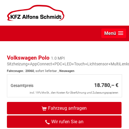
Menü
Volkswagen Polo
1.0 MPI
Sitzheizung+AppConnect+PDC+LED+Touch+Lichtsensor+MultiLenk
Fahrzeugnr.
:
20060
,
sofort lieferbar
,
Neuwagen
18.780,– €
Gesamtpreis
incl. 19% MwSt., den Kosten für Überführung und Zulassungspapieren
Fahrzeug anfragen
Wir rufen Sie an