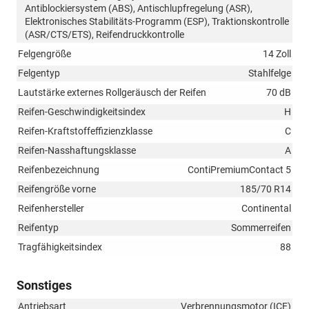
Antiblockiersystem (ABS), Antischlupfregelung (ASR),
Elektronisches Stabilitäts-Programm (ESP), Traktionskontrolle
(ASR/CTS/ETS), Reifendruckkontrolle
Felgengröße
14 Zoll
Felgentyp
Stahlfelge
Lautstärke externes Rollgeräusch der Reifen
70 dB
Reifen-Geschwindigkeitsindex
H
Reifen-Kraftstoffeffizienzklasse
C
Reifen-Nasshaftungsklasse
A
Reifenbezeichnung
ContiPremiumContact 5
Reifengröße vorne
185/70 R14
Reifenhersteller
Continental
Reifentyp
Sommerreifen
Tragfähigkeitsindex
88
Sonstiges
Antriebsart
Verbrennungsmotor (ICE)