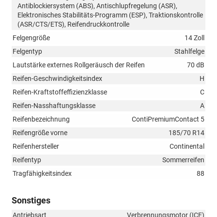
Antiblockiersystem (ABS), Antischlupfregelung (ASR),
Elektronisches Stabilitäts-Programm (ESP), Traktionskontrolle
(ASR/CTS/ETS), Reifendruckkontrolle
Felgengröße
14 Zoll
Felgentyp
Stahlfelge
Lautstärke externes Rollgeräusch der Reifen
70 dB
Reifen-Geschwindigkeitsindex
H
Reifen-Kraftstoffeffizienzklasse
C
Reifen-Nasshaftungsklasse
A
Reifenbezeichnung
ContiPremiumContact 5
Reifengröße vorne
185/70 R14
Reifenhersteller
Continental
Reifentyp
Sommerreifen
Tragfähigkeitsindex
88
Sonstiges
Antriebsart
Verbrennungsmotor (ICE)