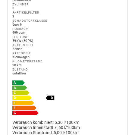
Frontantrieb
ZYLINDER
3
PARTIKELFILTER
1
SCHADSTOFFKLASSE
Euro 6
HUBRAUM
999 ccm
LEISTUNG
59 kW (80 PS)
KRAFTSTOFF
Benzin
KATEGORIE
Kleinwagen
KILOMETERSTAND
20 km
ZUSTAND
unfallfrei
Verbrauch kombiniert:
5,30 l/100km
Verbrauch Innenstadt:
6,60 l/100km
Verbrauch Stadtrand:
5,00 l/100km