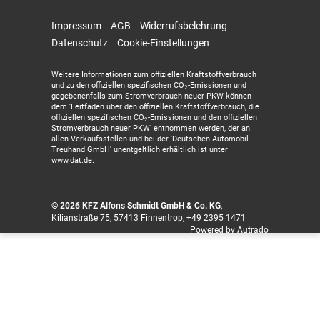
Impressum
AGB
Widerrufsbelehrung
Datenschutz
Cookie-Einstellungen
Weitere Informationen zum offiziellen Kraftstoffverbrauch
und zu den offiziellen spezifischen CO
-Emissionen und
2
gegebenenfalls zum Stromverbrauch neuer PKW können
dem 'Leitfaden über den offiziellen Kraftstoffverbrauch, die
offiziellen spezifischen CO
-Emissionen und den offiziellen
2
Stromverbrauch neuer PKW' entnommen werden, der an
allen Verkaufsstellen und bei der 'Deutschen Automobil
Treuhand GmbH' unentgeltlich erhältlich ist unter
www.dat.de.
© 2026
KFZ Alfons Schmidt GmbH & Co. KG
,
Kilianstraße 75
,
57413
Finnentrop,
+49 2395 1471
Powered by Autrado