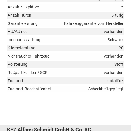
Anzahl Sitzplätze
5
Anzahl Türen
5-türig
Garantieleistung
Fahrzeuggarantie vom Hersteller
HU/AU neu
vorhanden
Innenausstattung
Schwarz
Kilometerstand
20
Nichtraucher-Fahrzeug
vorhanden
Polsterung
Stoff
Rußpartikelfilter / SCR
vorhanden
Zustand
unfallfrei
Zustand, Beschaffenheit
Scheckheftgepflegt
KFZ Alfons Schmidt GmbH & Co. KG