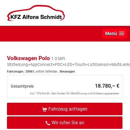
Menü
Volkswagen Polo
1.0 MPI
Sitzheizung+AppConnect+PDC+LED+Touch+Lichtsensor+MultiLenk
Fahrzeugnr.
:
20061
,
sofort lieferbar
,
Neuwagen
18.780,– €
Gesamtpreis
incl. 19% MwSt., den Kosten für Überführung und Zulassungspapieren
Fahrzeug anfragen
Wir rufen Sie an