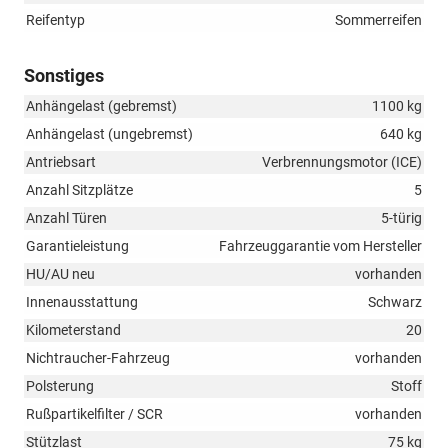
Reifentyp
Sommerreifen
Sonstiges
Anhängelast (gebremst)
1100 kg
Anhängelast (ungebremst)
640 kg
Antriebsart
Verbrennungsmotor (ICE)
Anzahl Sitzplätze
5
Anzahl Türen
5-türig
Garantieleistung
Fahrzeuggarantie vom Hersteller
HU/AU neu
vorhanden
Innenausstattung
Schwarz
Kilometerstand
20
Nichtraucher-Fahrzeug
vorhanden
Polsterung
Stoff
Rußpartikelfilter / SCR
vorhanden
Stützlast
75 kg