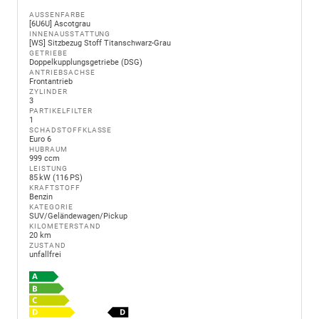
AUSSENFARBE
[6U6U] Ascotgrau
INNENAUSSTATTUNG
[WS] Sitzbezug Stoff Titanschwarz-Grau
GETRIEBE
Doppelkupplungsgetriebe (DSG)
ANTRIEBSACHSE
Frontantrieb
ZYLINDER
3
PARTIKELFILTER
1
SCHADSTOFFKLASSE
Euro 6
HUBRAUM
999 ccm
LEISTUNG
85 kW (116 PS)
KRAFTSTOFF
Benzin
KATEGORIE
SUV/Geländewagen/Pickup
KILOMETERSTAND
20 km
ZUSTAND
unfallfrei