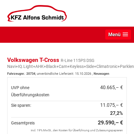
Menü
Volkswagen T-Cross
R-Line 115PS DSG
Navi+IQ.Light+AHK+Black+Cam+Keyless+Side+Climatronic+Parklen
Fahrzeugnr.
:
20734
, unverbindliche Lieferzeit:
15.10.2026
,
Neuwagen
40.665,– €
UVP ohne
Überführungskosten
11.075,– €
Sie sparen:
27,2%
29.590,– €
Gesamtpreis
incl. 19% MwSt., den Kosten für Überführung und Zulassungspapieren