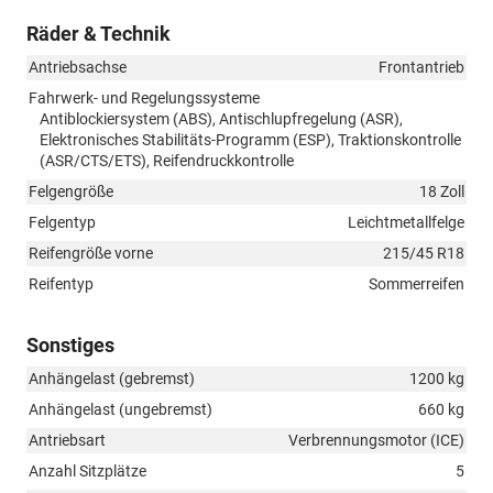
Räder & Technik
Antriebsachse
Frontantrieb
Fahrwerk- und Regelungssysteme
Antiblockiersystem (ABS), Antischlupfregelung (ASR),
Elektronisches Stabilitäts-Programm (ESP), Traktionskontrolle
(ASR/CTS/ETS), Reifendruckkontrolle
Felgengröße
18 Zoll
Felgentyp
Leichtmetallfelge
Reifengröße vorne
215/45 R18
Reifentyp
Sommerreifen
Sonstiges
Anhängelast (gebremst)
1200 kg
Anhängelast (ungebremst)
660 kg
Antriebsart
Verbrennungsmotor (ICE)
Anzahl Sitzplätze
5