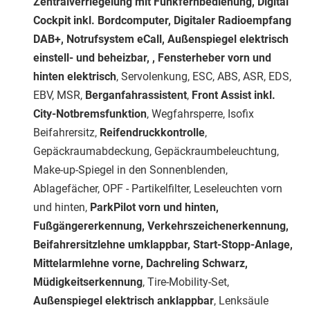
Zentralverriegelung mit Funkfernbedienung, Digital
Cockpit inkl. Bordcomputer, Digitaler Radioempfang
DAB+, Notrufsystem eCall, Außenspiegel elektrisch
einstell- und beheizbar, , Fensterheber vorn und
hinten elektrisch
, Servolenkung, ESC, ABS, ASR, EDS,
EBV, MSR,
Berganfahrassistent
,
Front Assist inkl.
City-Notbremsfunktion
, Wegfahrsperre, Isofix
Beifahrersitz,
Reifendruckkontrolle
,
Gepäckraumabdeckung, Gepäckraumbeleuchtung,
Make-up-Spiegel in den Sonnenblenden,
Ablagefächer, OPF - Partikelfilter, Leseleuchten vorn
und hinten,
ParkPilot vorn und hinten,
Fußgängererkennung, Verkehrszeichenerkennung,
Beifahrersitzlehne umklappbar, Start-Stopp-Anlage,
Mittelarmlehne vorne, Dachreling Schwarz,
Müdigkeitserkennung
, Tire-Mobility-Set,
Außenspiegel elektrisch anklappbar
, Lenksäule