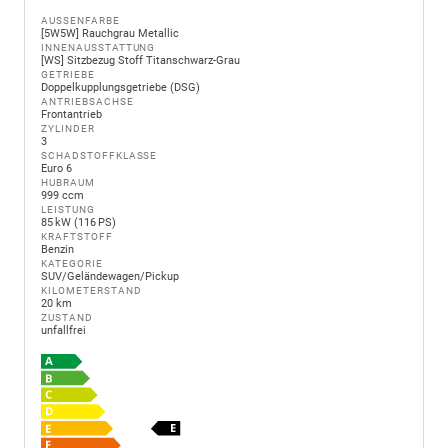
AUSSENFARBE
[5W5W] Rauchgrau Metallic
INNENAUSSTATTUNG
[WS] Sitzbezug Stoff Titanschwarz-Grau
GETRIEBE
Doppelkupplungsgetriebe (DSG)
ANTRIEBSACHSE
Frontantrieb
ZYLINDER
3
SCHADSTOFFKLASSE
Euro 6
HUBRAUM
999 ccm
LEISTUNG
85 kW (116 PS)
KRAFTSTOFF
Benzin
KATEGORIE
SUV/Geländewagen/Pickup
KILOMETERSTAND
20 km
ZUSTAND
unfallfrei