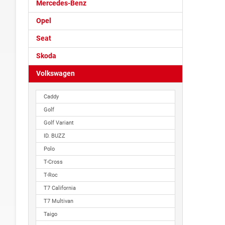
Mercedes-Benz
Opel
Seat
Skoda
Volkswagen
Caddy
Golf
Golf Variant
ID. BUZZ
Polo
T-Cross
T-Roc
T7 California
T7 Multivan
Taigo