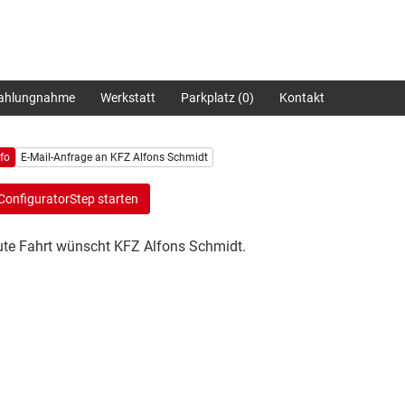
zahlungnahme
Werkstatt
Parkplatz (
0
)
Kontakt
nfo
E-Mail-Anfrage an KFZ Alfons Schmidt
ConfiguratorStep starten
te Fahrt wünscht KFZ Alfons Schmidt.