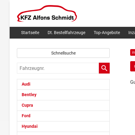
Startseite
Dt. Bestellfahrzeuge
Top-Angebote
In
i
Schnellsuche
Fahrzeugnr.
Gu
Audi
Bentley
Cupra
Ford
Hyundai