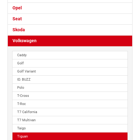
Opel
Seat
Skoda
Volkswagen
Caddy
Golf
Golf Variant
ID. BUZZ
Polo
T-Cross
T-Roc
T7 California
T7 Multivan
Taigo
Tiguan