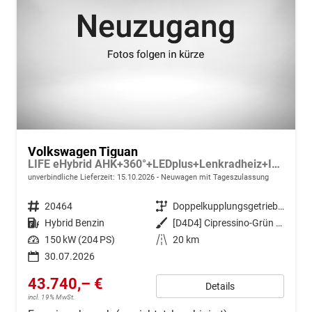
Volkswagen Tiguan
LIFE eHybrid AHK+360°+LEDplus+Lenkradheiz+IQ.Drive+ACC+AppConnect+eHeck
unverbindliche Lieferzeit:
15.10.2026
Neuwagen mit Tageszulassung
Fahrzeugnr.
20464
Getriebe
Doppelkupplungsgetriebe (DSG)
Kraftstoff
Hybrid Benzin
Außenfarbe
[D4D4] Cipressino-Grün Metallic
Leistung
150 kW (204 PS)
Kilometerstand
20 km
30.07.2026
43.740,– €
Details
incl. 19% MwSt.