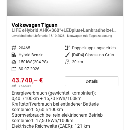
Volkswagen Tiguan
LIFE eHybrid AHK+360°+LEDplus+Lenkradheiz+IQ.Drive+ACC+AppConnect+eHeck
unverbindliche Lieferzeit:
15.10.2026
Neuwagen mit Tageszulassung
Fahrzeugnr.
20465
Getriebe
Doppelkupplungsgetriebe (DSG)
Kraftstoff
Hybrid Benzin
Außenfarbe
[D4D4] Cipressino-Grün Metallic
Leistung
150 kW (204 PS)
Kilometerstand
20 km
30.07.2026
43.740,– €
Details
incl. 19% MwSt.
Energieverbrauch (gewichtet, kombiniert):
0,40 l/100km + 16,70 kWh/100km
Kraftstoffverbrauch bei entladener Batterie
kombiniert:
5,60 l/100km
Stromverbrauch bei rein elektrischem Betrieb
kombiniert:
17,50 kWh/100km
Elektrische Reichweite (EAER):
121 km