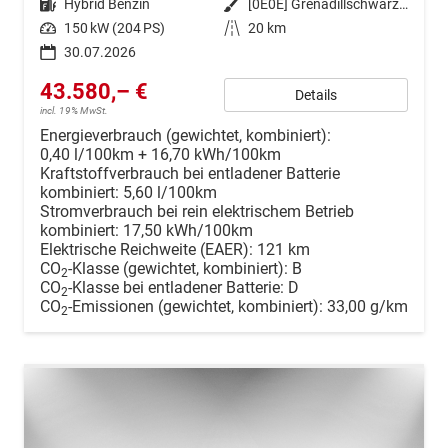
Kraftstoff
Hybrid Benzin
Außenfarbe
[0E0E] Grenadillschwarz Metallic
Leistung
150 kW (204 PS)
Kilometerstand
20 km
30.07.2026
43.580,– €
Details
incl. 19% MwSt.
Energieverbrauch (gewichtet, kombiniert):
0,40 l/100km + 16,70 kWh/100km
Kraftstoffverbrauch bei entladener Batterie
kombiniert:
5,60 l/100km
Stromverbrauch bei rein elektrischem Betrieb
kombiniert:
17,50 kWh/100km
Elektrische Reichweite (EAER):
121 km
CO
-Klasse (gewichtet, kombiniert):
B
2
CO
-Klasse bei entladener Batterie:
D
2
CO
-Emissionen (gewichtet, kombiniert):
33,00 g/km
2