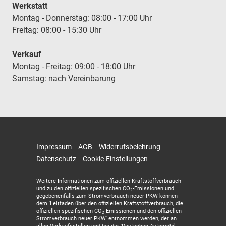
Werkstatt
Montag - Donnerstag: 08:00 - 17:00 Uhr
Freitag: 08:00 - 15:30 Uhr
Verkauf
Montag - Freitag: 09:00 - 18:00 Uhr
Samstag: nach Vereinbarung
Impressum
AGB
Widerrufsbelehrung
Datenschutz
Cookie-Einstellungen
Weitere Informationen zum offiziellen Kraftstoffverbrauch
und zu den offiziellen spezifischen CO
-Emissionen und
2
gegebenenfalls zum Stromverbrauch neuer PKW können
dem 'Leitfaden über den offiziellen Kraftstoffverbrauch, die
offiziellen spezifischen CO
-Emissionen und den offiziellen
2
Stromverbrauch neuer PKW' entnommen werden, der an