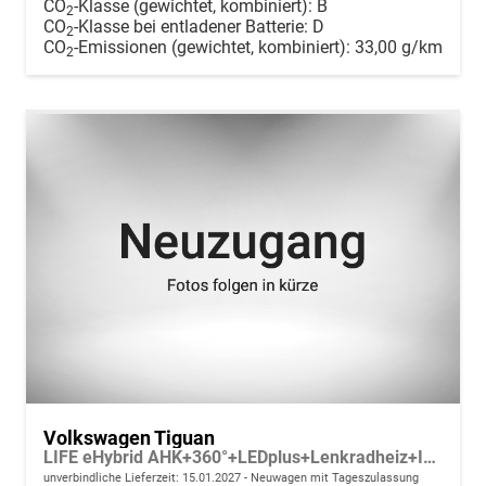
CO
-Klasse (gewichtet, kombiniert):
B
2
CO
-Klasse bei entladener Batterie:
D
2
CO
-Emissionen (gewichtet, kombiniert):
33,00 g/km
2
Volkswagen Tiguan
LIFE eHybrid AHK+360°+LEDplus+Lenkradheiz+IQ.Drive+ACC+AppConnect+eHeck
unverbindliche Lieferzeit:
15.01.2027
Neuwagen mit Tageszulassung