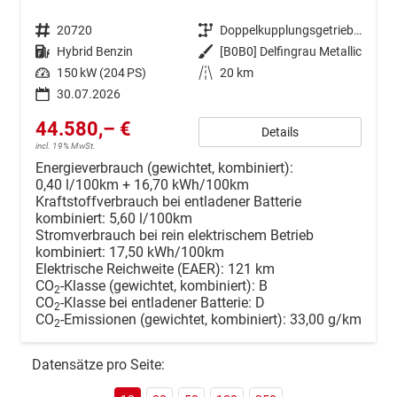
Fahrzeugnr.
20720
Getriebe
Doppelkupplungsgetriebe (DSG)
Kraftstoff
Hybrid Benzin
Außenfarbe
[B0B0] Delfingrau Metallic
Leistung
150 kW (204 PS)
Kilometerstand
20 km
30.07.2026
44.580,– €
Details
incl. 19% MwSt.
Energieverbrauch (gewichtet, kombiniert):
0,40 l/100km + 16,70 kWh/100km
Kraftstoffverbrauch bei entladener Batterie
kombiniert:
5,60 l/100km
Stromverbrauch bei rein elektrischem Betrieb
kombiniert:
17,50 kWh/100km
Elektrische Reichweite (EAER):
121 km
CO
-Klasse (gewichtet, kombiniert):
B
2
CO
-Klasse bei entladener Batterie:
D
2
CO
-Emissionen (gewichtet, kombiniert):
33,00 g/km
2
Datensätze pro Seite: