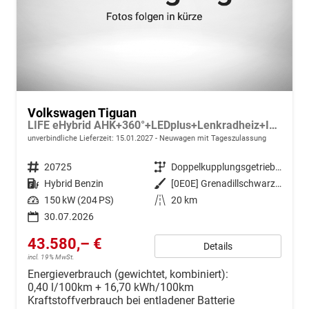
Volkswagen Tiguan
LIFE eHybrid AHK+360°+LEDplus+Lenkradheiz+IQ.Drive+ACC+AppConnect+eHeck
unverbindliche Lieferzeit:
15.01.2027
Neuwagen mit Tageszulassung
Fahrzeugnr.
20725
Getriebe
Doppelkupplungsgetriebe (DSG)
Kraftstoff
Hybrid Benzin
Außenfarbe
[0E0E] Grenadillschwarz Metallic
Leistung
150 kW (204 PS)
Kilometerstand
20 km
30.07.2026
43.580,– €
Details
incl. 19% MwSt.
Energieverbrauch (gewichtet, kombiniert):
0,40 l/100km + 16,70 kWh/100km
Kraftstoffverbrauch bei entladener Batterie