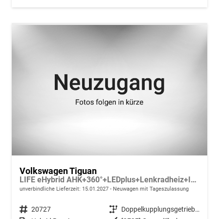
Volkswagen Tiguan
LIFE eHybrid AHK+360°+LEDplus+Lenkradheiz+IQ.Drive+ACC+AppConnect+eHeck
unverbindliche Lieferzeit:
15.01.2027
Neuwagen mit Tageszulassung
Fahrzeugnr.
20727
Getriebe
Doppelkupplungsgetriebe (DSG)