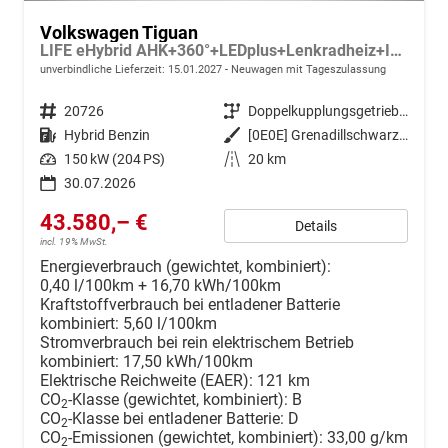
Volkswagen Tiguan
LIFE eHybrid AHK+360°+LEDplus+Lenkradheiz+IQ.Drive+ACC+AppConnect+eHeck
unverbindliche Lieferzeit:
15.01.2027
Neuwagen mit Tageszulassung
Fahrzeugnr.
20726
Getriebe
Doppelkupplungsgetriebe (DSG)
Kraftstoff
Hybrid Benzin
Außenfarbe
[0E0E] Grenadillschwarz Metallic
Leistung
150 kW (204 PS)
Kilometerstand
20 km
30.07.2026
43.580,– €
Details
incl. 19% MwSt.
Energieverbrauch (gewichtet, kombiniert):
0,40 l/100km + 16,70 kWh/100km
Kraftstoffverbrauch bei entladener Batterie
kombiniert:
5,60 l/100km
Stromverbrauch bei rein elektrischem Betrieb
kombiniert:
17,50 kWh/100km
Elektrische Reichweite (EAER):
121 km
CO
-Klasse (gewichtet, kombiniert):
B
2
CO
-Klasse bei entladener Batterie:
D
2
CO
-Emissionen (gewichtet, kombiniert):
33,00 g/km
2