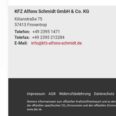
KFZ Alfons Schmidt GmbH & Co. KG
Kilianstraße 75
57413
Finnentrop
Telefon:
+49 2395 1471
Telefax:
+49 2395 212284
E-Mail:
info@kfz-alfons-schmidt.de
Impressum
AGB
Widerrufsbelehrung
Datenschutz
Weitere Informationen zum offiziellen Kraftstoffverbrauch und zu den 
die offiziellen spezifischen CO
-Emissionen und den offiziellen Strom
2
www.dat.de.