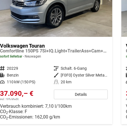
Volkswagen Touran
Comfortline 150PS 7Si+IQ.Light+TrailerAss+Cam+Navi+Kamera+Alarm+Kessy+App-Connect
sofort lieferbar
Neuwagen
Fahrzeugnr.
20229
Getriebe
Schalt. 6-Gang
Kraftstoff
Benzin
Außenfarbe
[F0F0] Oyster Silver Metallic
Leistung
110 kW (150 PS)
Kilometerstand
20 km
37.090,– €
Details
incl. 19% MwSt.
Verbrauch kombiniert:
7,10 l/100km
CO
-Klasse:
F
2
CO
-Emissionen:
162,00 g/km
2