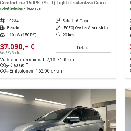
Comfortline 150PS 7Si+IQ.Light+TrailerAss+Cam+Navi+Kamera+Alarm+Kessy+App-Connect
sofort lieferbar
Neuwagen
Fahrzeugnr.
19234
Getriebe
Schalt. 6-Gang
Kraftstoff
Benzin
Außenfarbe
[F0F0] Oyster Silver Metallic
Leistung
110 kW (150 PS)
Kilometerstand
20 km
37.090,– €
Details
incl. 19% MwSt.
Verbrauch kombiniert:
7,10 l/100km
CO
-Klasse:
F
2
CO
-Emissionen:
162,00 g/km
2