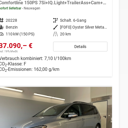
Comfortline 150PS 7Si+IQ.Light+TrailerAss+Cam+Navi+Kamera+Alarm+Kessy+App-Connect
sofort lieferbar
Neuwagen
Fahrzeugnr.
20228
Getriebe
Schalt. 6-Gang
Kraftstoff
Benzin
Außenfarbe
[F0F0] Oyster Silver Metallic
Leistung
110 kW (150 PS)
Kilometerstand
20 km
37.090,– €
Details
incl. 19% MwSt.
Verbrauch kombiniert:
7,10 l/100km
CO
-Klasse:
F
2
CO
-Emissionen:
162,00 g/km
2