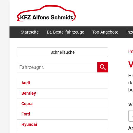
Startseite
Dt. Bestellfahrzeuge
Top-Angebote
In
in
Schnellsuche
V
Fahrzeugnr.
Hi
da
Audi
be
Bentley
Cupra
Ve
Ford
Hyundai
An