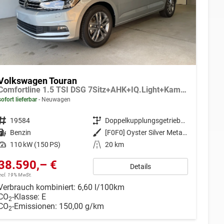
Volkswagen Touran
Comfortline 1.5 TSI DSG 7Sitz+AHK+IQ.Light+Kamera+Navi+eHeck+Keyless+Sitzheiz
sofort lieferbar
Neuwagen
Fahrzeugnr.
19584
Getriebe
Doppelkupplungsgetriebe (DSG)
Kraftstoff
Benzin
Außenfarbe
[F0F0] Oyster Silver Metallic
Leistung
110 kW (150 PS)
Kilometerstand
20 km
38.590,– €
Details
incl. 19% MwSt.
Verbrauch kombiniert:
6,60 l/100km
CO
-Klasse:
E
2
CO
-Emissionen:
150,00 g/km
2