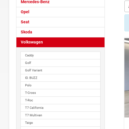
Mercedes-Benz
Opel
Seat
Skoda
Volkswagen
Caddy
Golf
Golf Variant
ID. BUZZ
Polo
T-Cross
T-Roc
T7 California
T7 Multivan
Taigo