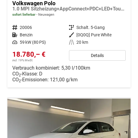
Volkswagen Polo
1.0 MPI Sitzheizung+AppConnect+PDC+LED+Touch+Lichtsensor+MultiLenkrad
sofort lieferbar
Neuwagen
Fahrzeugnr.
20006
Getriebe
Schalt. 5-Gang
Kraftstoff
Benzin
Außenfarbe
[0Q0Q] Pure White
Leistung
59 kW (80 PS)
Kilometerstand
20 km
18.780,– €
Details
incl. 19% MwSt.
Verbrauch kombiniert:
5,30 l/100km
CO
-Klasse:
D
2
CO
-Emissionen:
121,00 g/km
2