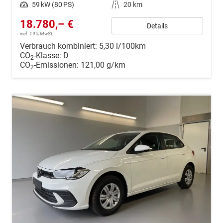
Leistung
59 kW (80 PS)
Kilometerstand
20 km
18.780,– €
Details
incl. 19% MwSt.
Verbrauch kombiniert:
5,30 l/100km
CO
-Klasse:
D
2
CO
-Emissionen:
121,00 g/km
2