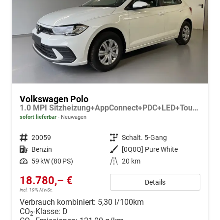
Volkswagen Polo
1.0 MPI Sitzheizung+AppConnect+PDC+LED+Touch+Lichtsensor+MultiLenkrad
sofort lieferbar
Neuwagen
Fahrzeugnr.
20059
Getriebe
Schalt. 5-Gang
Kraftstoff
Benzin
Außenfarbe
[0Q0Q] Pure White
Leistung
59 kW (80 PS)
Kilometerstand
20 km
18.780,– €
Details
incl. 19% MwSt.
Verbrauch kombiniert:
5,30 l/100km
CO
-Klasse:
D
2