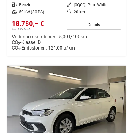
Kraftstoff
Benzin
Außenfarbe
[0Q0Q] Pure White
Leistung
59 kW (80 PS)
Kilometerstand
20 km
18.780,– €
Details
incl. 19% MwSt.
Verbrauch kombiniert:
5,30 l/100km
CO
-Klasse:
D
2
CO
-Emissionen:
121,00 g/km
2