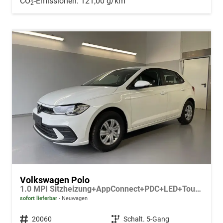
CO
-Emissionen:
121,00 g/km
2
Volkswagen Polo
1.0 MPI Sitzheizung+AppConnect+PDC+LED+Touch+Lichtsensor+MultiLenkrad
sofort lieferbar
Neuwagen
Fahrzeugnr.
20060
Getriebe
Schalt. 5-Gang