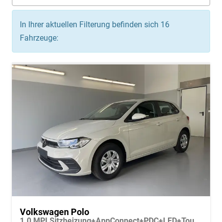
In Ihrer aktuellen Filterung befinden sich
16
Fahrzeuge:
Volkswagen Polo
1.0 MPI Sitzheizung+AppConnect+PDC+LED+Touch+Lichtsensor+MultiLenkrad