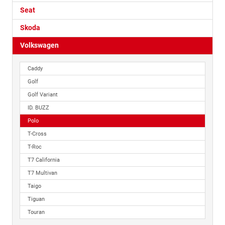
Seat
Skoda
Volkswagen
Caddy
Golf
Golf Variant
ID. BUZZ
Polo
T-Cross
T-Roc
T7 California
T7 Multivan
Taigo
Tiguan
Touran