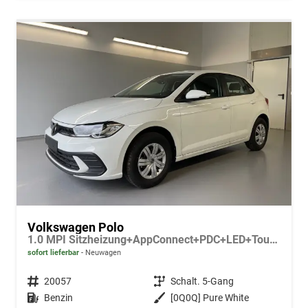
Volkswagen Polo
1.0 MPI Sitzheizung+AppConnect+PDC+LED+Touch+Lichtsensor+MultiLenkrad
sofort lieferbar
Neuwagen
Fahrzeugnr.
20057
Getriebe
Schalt. 5-Gang
Kraftstoff
Benzin
Außenfarbe
[0Q0Q] Pure White