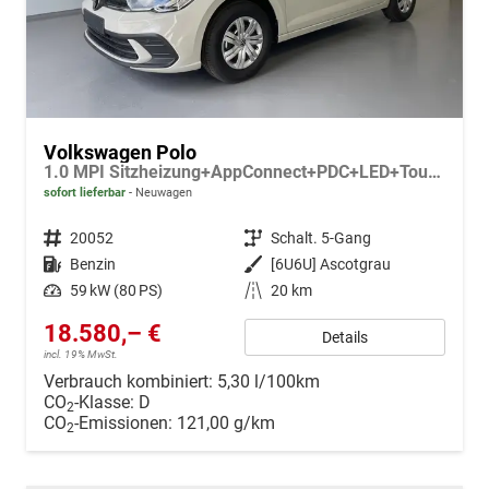
Volkswagen Polo
1.0 MPI Sitzheizung+AppConnect+PDC+LED+Touch+Lichtsensor+MultiLenkrad
sofort lieferbar
Neuwagen
Fahrzeugnr.
20052
Getriebe
Schalt. 5-Gang
Kraftstoff
Benzin
Außenfarbe
[6U6U] Ascotgrau
Leistung
59 kW (80 PS)
Kilometerstand
20 km
18.580,– €
Details
incl. 19% MwSt.
Verbrauch kombiniert:
5,30 l/100km
CO
-Klasse:
D
2
CO
-Emissionen:
121,00 g/km
2