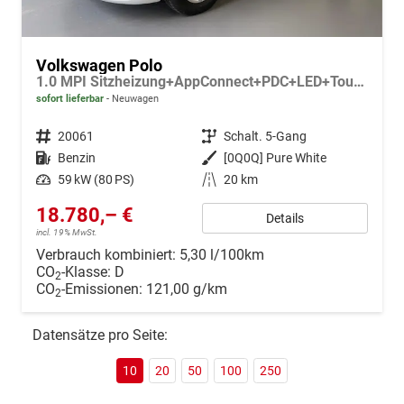
Volkswagen Polo
1.0 MPI Sitzheizung+AppConnect+PDC+LED+Touch+Lichtsensor+MultiLenkrad
sofort lieferbar
Neuwagen
Fahrzeugnr.
20061
Getriebe
Schalt. 5-Gang
Kraftstoff
Benzin
Außenfarbe
[0Q0Q] Pure White
Leistung
59 kW (80 PS)
Kilometerstand
20 km
18.780,– €
Details
incl. 19% MwSt.
Verbrauch kombiniert:
5,30 l/100km
CO
-Klasse:
D
2
CO
-Emissionen:
121,00 g/km
2
Datensätze pro Seite:
10
20
50
100
250