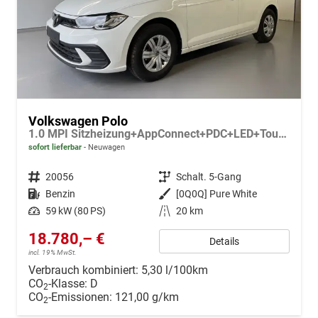
Volkswagen Polo
1.0 MPI Sitzheizung+AppConnect+PDC+LED+Touch+Lichtsensor+MultiLenkrad
sofort lieferbar
Neuwagen
Fahrzeugnr.
20056
Getriebe
Schalt. 5-Gang
Kraftstoff
Benzin
Außenfarbe
[0Q0Q] Pure White
Leistung
59 kW (80 PS)
Kilometerstand
20 km
18.780,– €
Details
incl. 19% MwSt.
Verbrauch kombiniert:
5,30 l/100km
CO
-Klasse:
D
2
CO
-Emissionen:
121,00 g/km
2