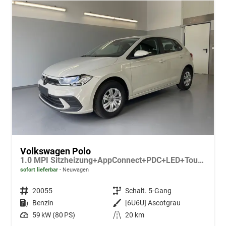
Volkswagen Polo
1.0 MPI Sitzheizung+AppConnect+PDC+LED+Touch+Lichtsensor+MultiLenkrad
sofort lieferbar
Neuwagen
Fahrzeugnr.
20055
Getriebe
Schalt. 5-Gang
Kraftstoff
Benzin
Außenfarbe
[6U6U] Ascotgrau
Leistung
59 kW (80 PS)
Kilometerstand
20 km