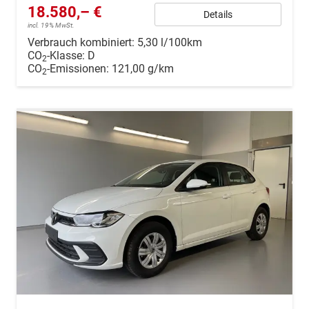
18.580,– €
Details
incl. 19% MwSt.
Verbrauch kombiniert:
5,30 l/100km
CO
-Klasse:
D
2
CO
-Emissionen:
121,00 g/km
2