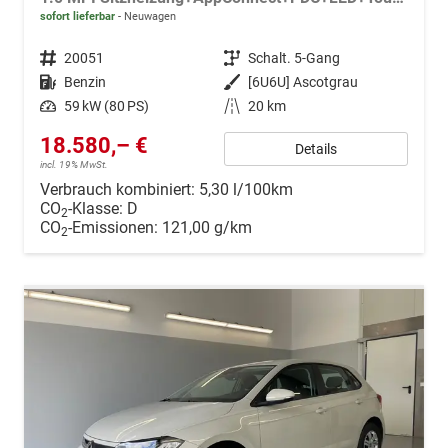
sofort lieferbar
Neuwagen
Fahrzeugnr.
20051
Getriebe
Schalt. 5-Gang
Kraftstoff
Benzin
Außenfarbe
[6U6U] Ascotgrau
Leistung
59 kW (80 PS)
Kilometerstand
20 km
18.580,– €
Details
incl. 19% MwSt.
Verbrauch kombiniert:
5,30 l/100km
CO
-Klasse:
D
2
CO
-Emissionen:
121,00 g/km
2