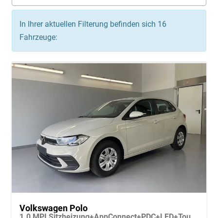
In Ihrer aktuellen Filterung befinden sich
16
Fahrzeuge:
Volkswagen Polo
1.0 MPI Sitzheizung+AppConnect+PDC+LED+Touch+Lichtsensor+MultiLenkrad