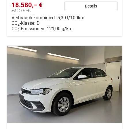
18.580,– €
Details
incl. 19% MwSt.
Verbrauch kombiniert:
5,30 l/100km
CO
-Klasse:
D
2
CO
-Emissionen:
121,00 g/km
2