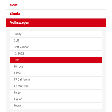
Seat
Skoda
Volkswagen
Caddy
Golf
Golf Variant
ID. BUZZ
Polo
T-Cross
T-Roc
T7 California
T7 Multivan
Taigo
Tiguan
Touran