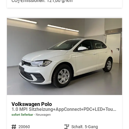
CO
-Emissionen:
121,00 g/km
2
Volkswagen Polo
1.0 MPI Sitzheizung+AppConnect+PDC+LED+Touch+Lichtsensor+MultiLenkrad
sofort lieferbar
Neuwagen
Fahrzeugnr.
20060
Getriebe
Schalt. 5-Gang