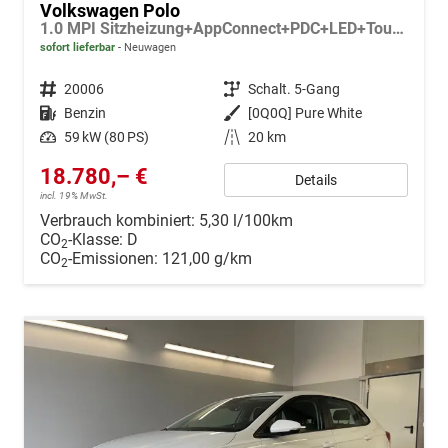
Volkswagen Polo
1.0 MPI Sitzheizung+AppConnect+PDC+LED+Touch+Lichtsensor+MultiLenkrad
sofort lieferbar
Neuwagen
Fahrzeugnr.
20006
Getriebe
Schalt. 5-Gang
Kraftstoff
Benzin
Außenfarbe
[0Q0Q] Pure White
Leistung
59 kW (80 PS)
Kilometerstand
20 km
18.780,– €
Details
incl. 19% MwSt.
Verbrauch kombiniert:
5,30 l/100km
CO
-Klasse:
D
2
CO
-Emissionen:
121,00 g/km
2