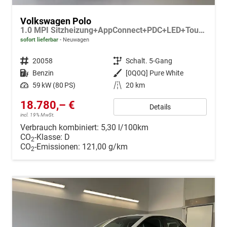
Volkswagen Polo
1.0 MPI Sitzheizung+AppConnect+PDC+LED+Touch+Lichtsensor+MultiLenkrad
sofort lieferbar
Neuwagen
Fahrzeugnr.
20058
Getriebe
Schalt. 5-Gang
Kraftstoff
Benzin
Außenfarbe
[0Q0Q] Pure White
Leistung
59 kW (80 PS)
Kilometerstand
20 km
18.780,– €
Details
incl. 19% MwSt.
Verbrauch kombiniert:
5,30 l/100km
CO
-Klasse:
D
2
CO
-Emissionen:
121,00 g/km
2