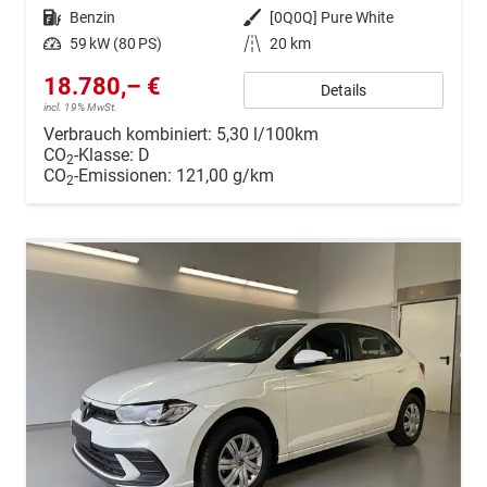
Kraftstoff
Benzin
Außenfarbe
[0Q0Q] Pure White
Leistung
59 kW (80 PS)
Kilometerstand
20 km
18.780,– €
Details
incl. 19% MwSt.
Verbrauch kombiniert:
5,30 l/100km
CO
-Klasse:
D
2
CO
-Emissionen:
121,00 g/km
2