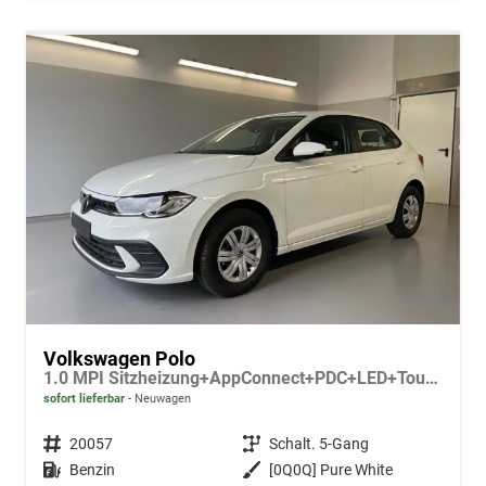
Volkswagen Polo
1.0 MPI Sitzheizung+AppConnect+PDC+LED+Touch+Lichtsensor+MultiLenkrad
sofort lieferbar
Neuwagen
Fahrzeugnr.
20057
Getriebe
Schalt. 5-Gang
Kraftstoff
Benzin
Außenfarbe
[0Q0Q] Pure White