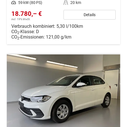
Leistung
59 kW (80 PS)
Kilometerstand
20 km
18.780,– €
Details
incl. 19% MwSt.
Verbrauch kombiniert:
5,30 l/100km
CO
-Klasse:
D
2
CO
-Emissionen:
121,00 g/km
2