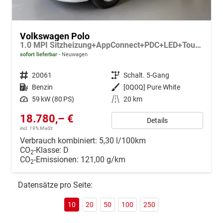
Volkswagen Polo
1.0 MPI Sitzheizung+AppConnect+PDC+LED+Touch+Lichtsensor+MultiLenkrad
sofort lieferbar
Neuwagen
Fahrzeugnr.
20061
Getriebe
Schalt. 5-Gang
Kraftstoff
Benzin
Außenfarbe
[0Q0Q] Pure White
Leistung
59 kW (80 PS)
Kilometerstand
20 km
18.780,– €
Details
incl. 19% MwSt.
Verbrauch kombiniert:
5,30 l/100km
CO
-Klasse:
D
2
CO
-Emissionen:
121,00 g/km
2
Datensätze pro Seite:
10
20
50
100
250