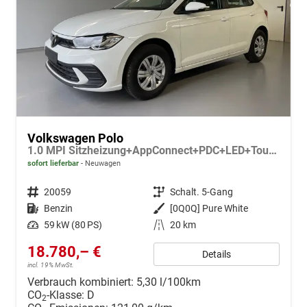
Volkswagen Polo
1.0 MPI Sitzheizung+AppConnect+PDC+LED+Touch+Lichtsensor+MultiLenkrad
sofort lieferbar
Neuwagen
Fahrzeugnr.
20059
Getriebe
Schalt. 5-Gang
Kraftstoff
Benzin
Außenfarbe
[0Q0Q] Pure White
Leistung
59 kW (80 PS)
Kilometerstand
20 km
18.780,– €
Details
incl. 19% MwSt.
Verbrauch kombiniert:
5,30 l/100km
CO
-Klasse:
D
2