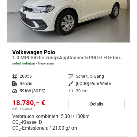
Volkswagen Polo
1.0 MPI Sitzheizung+AppConnect+PDC+LED+Touch+Lichtsensor+MultiLenkrad
sofort lieferbar
Neuwagen
Fahrzeugnr.
20056
Getriebe
Schalt. 5-Gang
Kraftstoff
Benzin
Außenfarbe
[0Q0Q] Pure White
Leistung
59 kW (80 PS)
Kilometerstand
20 km
18.780,– €
Details
incl. 19% MwSt.
Verbrauch kombiniert:
5,30 l/100km
CO
-Klasse:
D
2
CO
-Emissionen:
121,00 g/km
2