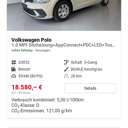
Volkswagen Polo
1.0 MPI Sitzheizung+AppConnect+PDC+LED+Touch+Lichtsensor+MultiLenkrad
sofort lieferbar
Neuwagen
Fahrzeugnr.
20052
Getriebe
Schalt. 5-Gang
Kraftstoff
Benzin
Außenfarbe
[6U6U] Ascotgrau
Leistung
59 kW (80 PS)
Kilometerstand
20 km
18.580,– €
Details
incl. 19% MwSt.
Verbrauch kombiniert:
5,30 l/100km
CO
-Klasse:
D
2
CO
-Emissionen:
121,00 g/km
2