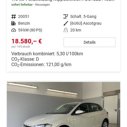
sofort lieferbar
Neuwagen
Fahrzeugnr.
20051
Getriebe
Schalt. 5-Gang
Kraftstoff
Benzin
Außenfarbe
[6U6U] Ascotgrau
Leistung
59 kW (80 PS)
Kilometerstand
20 km
18.580,– €
Details
incl. 19% MwSt.
Verbrauch kombiniert:
5,30 l/100km
CO
-Klasse:
D
2
CO
-Emissionen:
121,00 g/km
2