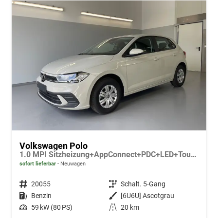
Volkswagen Polo
1.0 MPI Sitzheizung+AppConnect+PDC+LED+Touch+Lichtsensor+MultiLenkrad
sofort lieferbar
Neuwagen
Fahrzeugnr.
20055
Getriebe
Schalt. 5-Gang
Kraftstoff
Benzin
Außenfarbe
[6U6U] Ascotgrau
Leistung
59 kW (80 PS)
Kilometerstand
20 km