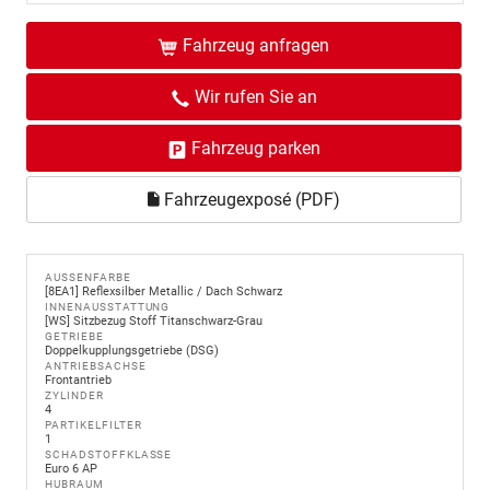
Fahrzeug anfragen
Wir rufen Sie an
Fahrzeug parken
Fahrzeugexposé (PDF)
AUSSENFARBE
[8EA1] Reflexsilber Metallic / Dach Schwarz
INNENAUSSTATTUNG
[WS] Sitzbezug Stoff Titanschwarz-Grau
GETRIEBE
Doppelkupplungsgetriebe (DSG)
ANTRIEBSACHSE
Frontantrieb
ZYLINDER
4
PARTIKELFILTER
1
SCHADSTOFFKLASSE
Euro 6 AP
HUBRAUM