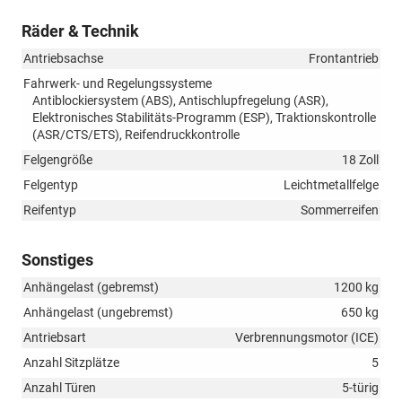
Räder & Technik
Antriebsachse
Frontantrieb
Fahrwerk- und Regelungssysteme
Antiblockiersystem (ABS), Antischlupfregelung (ASR),
Elektronisches Stabilitäts-Programm (ESP), Traktionskontrolle
(ASR/CTS/ETS), Reifendruckkontrolle
Felgengröße
18 Zoll
Felgentyp
Leichtmetallfelge
Reifentyp
Sommerreifen
Sonstiges
Anhängelast (gebremst)
1200 kg
Anhängelast (ungebremst)
650 kg
Antriebsart
Verbrennungsmotor (ICE)
Anzahl Sitzplätze
5
Anzahl Türen
5-türig