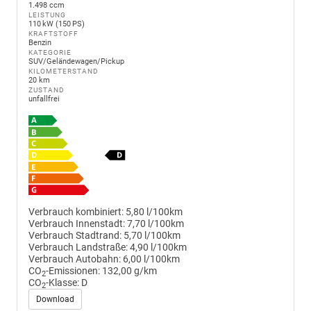
1.498 ccm
LEISTUNG
110 kW (150 PS)
KRAFTSTOFF
Benzin
KATEGORIE
SUV/Geländewagen/Pickup
KILOMETERSTAND
20 km
ZUSTAND
unfallfrei
Verbrauch kombiniert:
5,80 l/100km
Verbrauch Innenstadt:
7,70 l/100km
Verbrauch Stadtrand:
5,70 l/100km
Verbrauch Landstraße:
4,90 l/100km
Verbrauch Autobahn:
6,00 l/100km
CO
-Emissionen:
132,00 g/km
2
CO
-Klasse:
D
2
Download