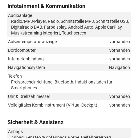
Infotainment & Kommunikation
Audioanlage
Radio/MP3-Player, Radio, Schnittstelle MP3, Schnittstelle USB,
Digitalradio DAB, Farbdisplay, Android Auto, Apple CarPlay,
Musikstreaming integriert, Touchscreen
Außentemperaturanzeige
vorhanden
Bordcomputer
vorhanden
Internetanbindung
vorhanden
Navigationssystem
Navigation
Telefon
Freisprecheinrichtung, Bluetooth, Induktionsladen für
Smartphones
Uhr & Drehzahlmesser
vorhanden
Volldigitales Kombiinstrument (Virtual Cockpit)
vorhanden
Sicherheit & Assistenz
Airbags
Airbag, Fenster-/Kopfairbags Vorne, Beifahrerairbag