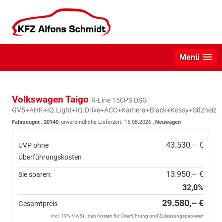
Menü
Volkswagen Taigo
R-Line 150PS DSG
GV5+AHK+IQ.Light+IQ.Drive+ACC+Kamera+Black+Kessy+Sitzheiz
Fahrzeugnr.
:
20140
, unverbindliche Lieferzeit:
15.08.2026
,
Neuwagen
43.530,– €
UVP ohne
Überführungskosten
13.950,– €
Sie sparen:
32,0%
29.580,– €
Gesamtpreis
incl. 19% MwSt., den Kosten für Überführung und Zulassungspapieren