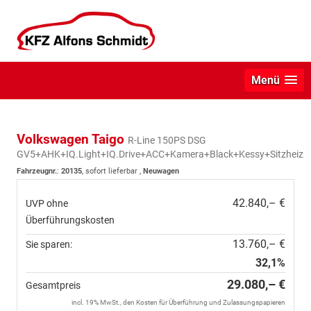
Menü
Volkswagen Taigo
R-Line 150PS DSG
GV5+AHK+IQ.Light+IQ.Drive+ACC+Kamera+Black+Kessy+Sitzheiz
Fahrzeugnr.
:
20135
,
sofort lieferbar
,
Neuwagen
42.840,– €
UVP ohne
Überführungskosten
13.760,– €
Sie sparen:
32,1%
29.080,– €
Gesamtpreis
incl. 19% MwSt., den Kosten für Überführung und Zulassungspapieren