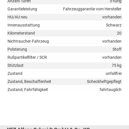
Anzahl Türen
5-türig
Garantieleistung
Fahrzeuggarantie vom Hersteller
HU/AU neu
vorhanden
Innenausstattung
Schwarz
Kilometerstand
20
Nichtraucher-Fahrzeug
vorhanden
Polsterung
Stoff
Rußpartikelfilter / SCR
vorhanden
Stützlast
75 kg
Zustand
unfallfrei
Zustand, Beschaffenheit
Scheckheftgepflegt
Zustand, Fahrfähigkeit
fahrtauglich