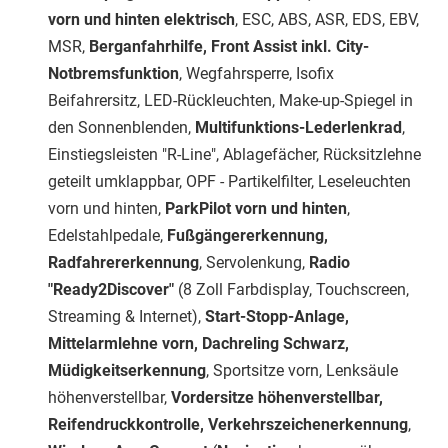
vorn und hinten elektrisch
, ESC, ABS, ASR, EDS, EBV,
MSR,
Berganfahrhilfe, Front Assist inkl. City-
Notbremsfunktion
, Wegfahrsperre, Isofix
Beifahrersitz, LED-Rückleuchten, Make-up-Spiegel in
den Sonnenblenden,
Multifunktions-Lederlenkrad
,
Einstiegsleisten "R-Line", Ablagefächer, Rücksitzlehne
geteilt umklappbar, OPF - Partikelfilter, Leseleuchten
vorn und hinten,
ParkPilot vorn und hinten
,
Edelstahlpedale,
Fußgängererkennung,
Radfahrererkennung
, Servolenkung,
Radio
"Ready2Discover"
(8 Zoll Farbdisplay, Touchscreen,
Streaming & Internet),
Start-Stopp-Anlage,
Mittelarmlehne vorn, Dachreling Schwarz,
Müdigkeitserkennung
, Sportsitze vorn, Lenksäule
höhenverstellbar,
Vordersitze höhenverstellbar,
Reifendruckkontrolle, Verkehrszeichenerkennung
,