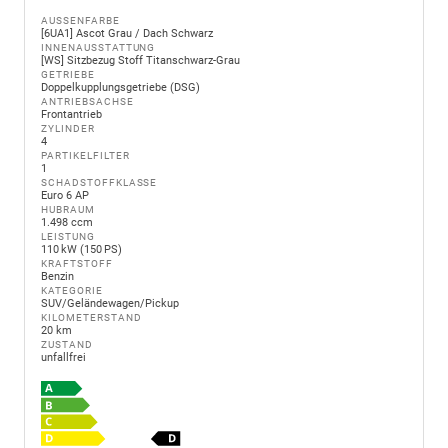
AUSSENFARBE
[6UA1] Ascot Grau / Dach Schwarz
INNENAUSSTATTUNG
[WS] Sitzbezug Stoff Titanschwarz-Grau
GETRIEBE
Doppelkupplungsgetriebe (DSG)
ANTRIEBSACHSE
Frontantrieb
ZYLINDER
4
PARTIKELFILTER
1
SCHADSTOFFKLASSE
Euro 6 AP
HUBRAUM
1.498 ccm
LEISTUNG
110 kW (150 PS)
KRAFTSTOFF
Benzin
KATEGORIE
SUV/Geländewagen/Pickup
KILOMETERSTAND
20 km
ZUSTAND
unfallfrei