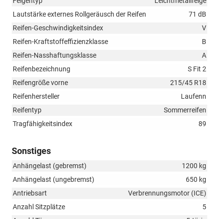
Felgentyp
Leichtmetallfelge
Lautstärke externes Rollgeräusch der Reifen
71 dB
Reifen-Geschwindigkeitsindex
V
Reifen-Kraftstoffeffizienzklasse
B
Reifen-Nasshaftungsklasse
A
Reifenbezeichnung
S Fit 2
Reifengröße vorne
215/45 R18
Reifenhersteller
Laufenn
Reifentyp
Sommerreifen
Tragfähigkeitsindex
89
Sonstiges
Anhängelast (gebremst)
1200 kg
Anhängelast (ungebremst)
650 kg
Antriebsart
Verbrennungsmotor (ICE)
Anzahl Sitzplätze
5