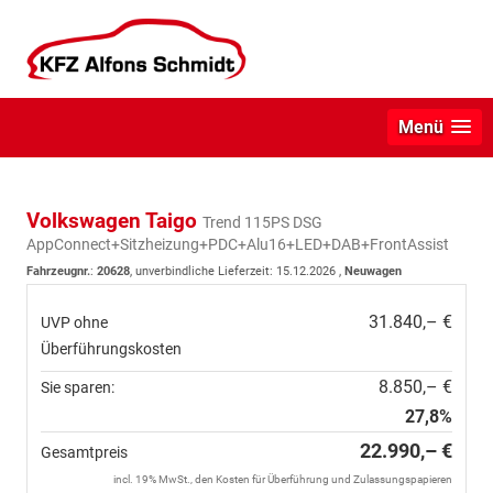
Menü
Volkswagen Taigo
Trend 115PS DSG
AppConnect+Sitzheizung+PDC+Alu16+LED+DAB+FrontAssist
Fahrzeugnr.
:
20628
, unverbindliche Lieferzeit:
15.12.2026
,
Neuwagen
31.840,– €
UVP ohne
Überführungskosten
8.850,– €
Sie sparen:
27,8%
22.990,– €
Gesamtpreis
incl. 19% MwSt., den Kosten für Überführung und Zulassungspapieren