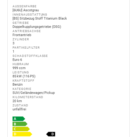
AUSSENFARBE
[6U6U] Ascotgrau
INNENAUSSTATTUNG
[BS] Sitzbezug Stoff Titanium Black
GETRIEBE
Doppelkupplungsgetriebe (DSG)
ANTRIEBSACHSE
Frontantrieb
ZYLINDER
3
PARTIKELFILTER
1
SCHADSTOFFKLASSE
Euro 6
HUBRAUM
999 ccm
LEISTUNG
85 kW (116 PS)
KRAFTSTOFF
Benzin
KATEGORIE
SUV/Geländewagen/Pickup
KILOMETERSTAND
20 km
ZUSTAND
unfallfrei