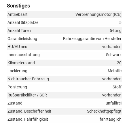
Sonstiges
Antriebsart
Verbrennungsmotor (ICE)
Anzahl Sitzplätze
5
Anzahl Türen
5-türig
Garantieleistung
Fahrzeuggarantie vom Hersteller
HU/AU neu
vorhanden
Innenausstattung
Schwarz
Kilometerstand
20
Lackierung
Metallic
Nichtraucher-Fahrzeug
vorhanden
Polsterung
Stoff
Rußpartikelfilter / SCR
vorhanden
Zustand
unfallfrei
Zustand, Beschaffenheit
Scheckheftgepflegt
Zustand, Fahrfähigkeit
fahrtauglich