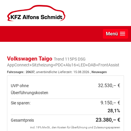
Menü
Volkswagen Taigo
Trend 115PS DSG
AppConnect+Sitzheizung+PDC+Alu16+LED+DAB+FrontAssist
Fahrzeugnr.
:
20637
, unverbindliche Lieferzeit:
15.08.2026
,
Neuwagen
32.530,– €
UVP ohne
Überführungskosten
9.150,– €
Sie sparen:
28,1%
23.380,– €
Gesamtpreis
incl. 19% MwSt., den Kosten für Überführung und Zulassungspapieren