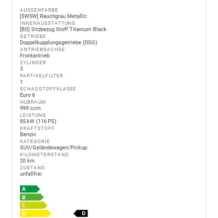
AUSSENFARBE
[5W5W] Rauchgrau Metallic
INNENAUSSTATTUNG
[BS] Sitzbezug Stoff Titanium Black
GETRIEBE
Doppelkupplungsgetriebe (DSG)
ANTRIEBSACHSE
Frontantrieb
ZYLINDER
3
PARTIKELFILTER
1
SCHADSTOFFKLASSE
Euro 6
HUBRAUM
999 ccm
LEISTUNG
85 kW (116 PS)
KRAFTSTOFF
Benzin
KATEGORIE
SUV/Geländewagen/Pickup
KILOMETERSTAND
20 km
ZUSTAND
unfallfrei