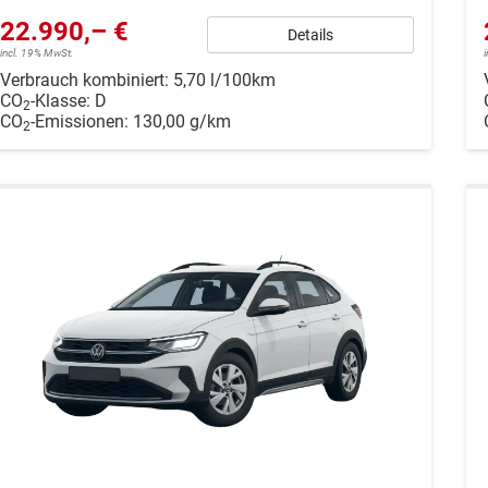
22.990,– €
Details
incl. 19% MwSt.
Verbrauch kombiniert:
5,70 l/100km
CO
-Klasse:
D
2
CO
-Emissionen:
130,00 g/km
2