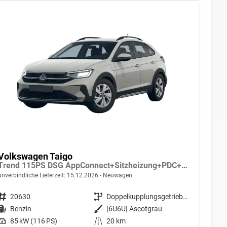
Volkswagen Taigo
Trend 115PS DSG AppConnect+Sitzheizung+PDC+Alu16+LED+DAB+FrontAssist
unverbindliche Lieferzeit:
15.12.2026
Neuwagen
Fahrzeugnr.
20630
Getriebe
Doppelkupplungsgetriebe (DSG)
Kraftstoff
Benzin
Außenfarbe
[6U6U] Ascotgrau
Leistung
85 kW (116 PS)
Kilometerstand
20 km