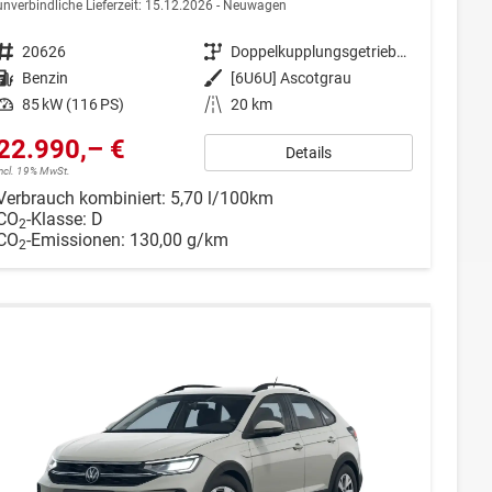
unverbindliche Lieferzeit:
15.12.2026
Neuwagen
Fahrzeugnr.
20626
Getriebe
Doppelkupplungsgetriebe (DSG)
Kraftstoff
Benzin
Außenfarbe
[6U6U] Ascotgrau
Leistung
85 kW (116 PS)
Kilometerstand
20 km
22.990,– €
Details
incl. 19% MwSt.
Verbrauch kombiniert:
5,70 l/100km
CO
-Klasse:
D
2
CO
-Emissionen:
130,00 g/km
2