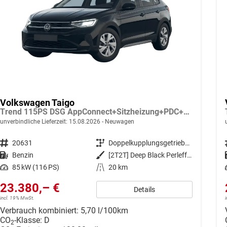
Volkswagen Taigo
Trend 115PS DSG AppConnect+Sitzheizung+PDC+Alu16+LED+DAB+FrontAssist
unverbindliche Lieferzeit:
15.08.2026
Neuwagen
Fahrzeugnr.
20631
Getriebe
Doppelkupplungsgetriebe (DSG)
Kraftstoff
Benzin
Außenfarbe
[2T2T] Deep Black Perleffekt
Leistung
85 kW (116 PS)
Kilometerstand
20 km
23.380,– €
Details
incl. 19% MwSt.
Verbrauch kombiniert:
5,70 l/100km
CO
-Klasse:
D
2