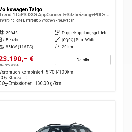
Volkswagen Taigo
Trend 115PS DSG AppConnect+Sitzheizung+PDC+Alu16+LED+DAB+FrontAssist
unverbindliche Lieferzeit:
6 Wochen
Neuwagen
Fahrzeugnr.
20646
Getriebe
Doppelkupplungsgetriebe (DSG)
Kraftstoff
Benzin
Außenfarbe
[0Q0Q] Pure White
Leistung
85 kW (116 PS)
Kilometerstand
20 km
23.190,– €
Details
incl. 19% MwSt.
Verbrauch kombiniert:
5,70 l/100km
CO
-Klasse:
D
2
CO
-Emissionen:
130,00 g/km
2