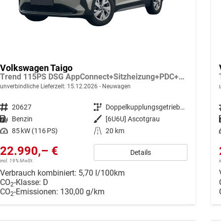
Volkswagen Taigo
Trend 115PS DSG AppConnect+Sitzheizung+PDC+Alu16+LED+DAB+FrontAssist
unverbindliche Lieferzeit:
15.12.2026
Neuwagen
Fahrzeugnr.
20627
Getriebe
Doppelkupplungsgetriebe (DSG)
Kraftstoff
Benzin
Außenfarbe
[6U6U] Ascotgrau
Leistung
85 kW (116 PS)
Kilometerstand
20 km
22.990,– €
Details
incl. 19% MwSt.
Verbrauch kombiniert:
5,70 l/100km
CO
-Klasse:
D
2
CO
-Emissionen:
130,00 g/km
2