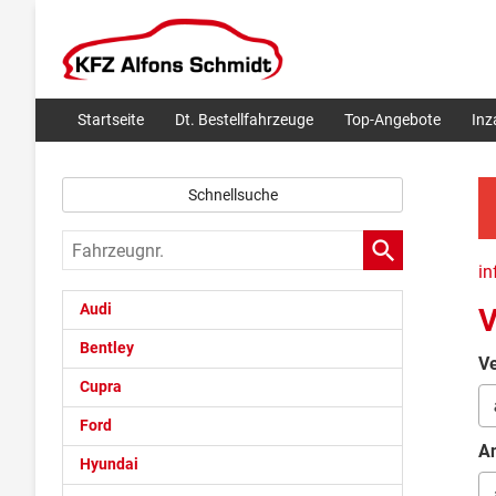
Startseite
Dt. Bestellfahrzeuge
Top-Angebote
In
Schnellsuche
Fahrzeugnr.
in
Audi
V
Bentley
Ve
Cupra
Ford
An
Hyundai