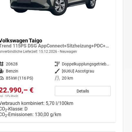
Volkswagen Taigo
Trend 115PS DSG AppConnect+Sitzheizung+PDC+Alu16+LED+DAB+FrontAssist
unverbindliche Lieferzeit:
15.12.2026
Neuwagen
Fahrzeugnr.
20628
Getriebe
Doppelkupplungsgetriebe (DSG)
Kraftstoff
Benzin
Außenfarbe
[6U6U] Ascotgrau
Leistung
85 kW (116 PS)
Kilometerstand
20 km
22.990,– €
Details
incl. 19% MwSt.
Verbrauch kombiniert:
5,70 l/100km
CO
-Klasse:
D
2
CO
-Emissionen:
130,00 g/km
2