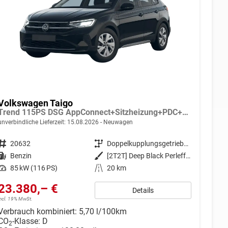
Volkswagen Taigo
Trend 115PS DSG AppConnect+Sitzheizung+PDC+Alu16+LED+DAB+FrontAssist
unverbindliche Lieferzeit:
15.08.2026
Neuwagen
Fahrzeugnr.
20632
Getriebe
Doppelkupplungsgetriebe (DSG)
Kraftstoff
Benzin
Außenfarbe
[2T2T] Deep Black Perleffekt
Leistung
85 kW (116 PS)
Kilometerstand
20 km
23.380,– €
Details
incl. 19% MwSt.
Verbrauch kombiniert:
5,70 l/100km
CO
-Klasse:
D
2