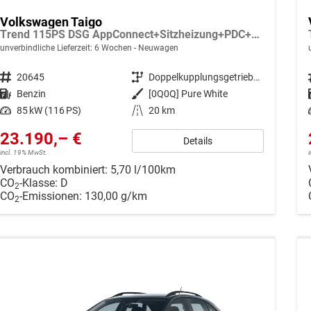
Volkswagen Taigo
Trend 115PS DSG AppConnect+Sitzheizung+PDC+Alu16+LED+DAB+FrontAssist
unverbindliche Lieferzeit:
6 Wochen
Neuwagen
Fahrzeugnr.
20645
Getriebe
Doppelkupplungsgetriebe (DSG)
Kraftstoff
Benzin
Außenfarbe
[0Q0Q] Pure White
Leistung
85 kW (116 PS)
Kilometerstand
20 km
23.190,– €
Details
incl. 19% MwSt.
Verbrauch kombiniert:
5,70 l/100km
CO
-Klasse:
D
2
CO
-Emissionen:
130,00 g/km
2