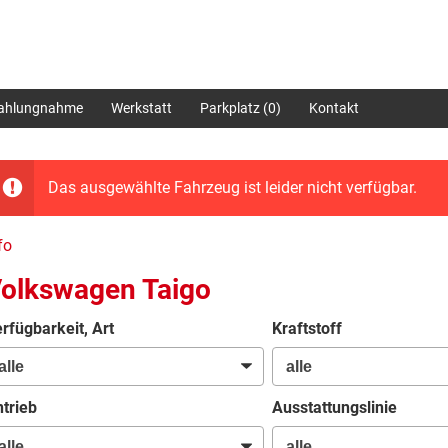
zahlungnahme
Werkstatt
Parkplatz (
0
)
Kontakt
Das ausgewählte Fahrzeug ist leider nicht verfügbar.
fo
olkswagen Taigo
rfügbarkeit, Art
Kraftstoff
trieb
Ausstattungslinie