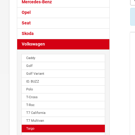
Mercedes-Benz
Opel
Seat
Skoda
Volkswagen
Caddy
Golf
Golf Variant
ID. BUZZ
Polo
T-Cross
T-Roc
T7 California
T7 Multivan
Taigo