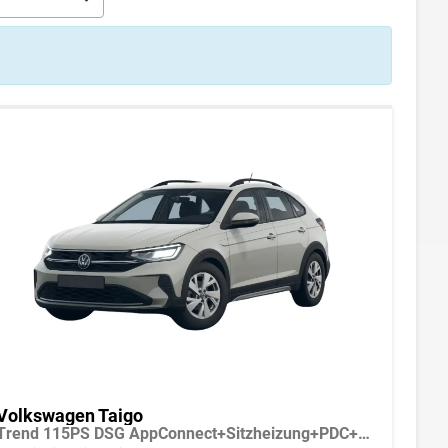
Volkswagen Taigo
Trend 115PS DSG AppConnect+Sitzheizung+PDC+Alu16+LED+DAB+FrontAssist