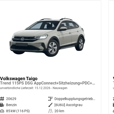
Volkswagen Taigo
Trend 115PS DSG AppConnect+Sitzheizung+PDC+Alu16+LED+DAB+FrontAssist
unverbindliche Lieferzeit:
15.12.2026
Neuwagen
Fahrzeugnr.
20629
Getriebe
Doppelkupplungsgetriebe (DSG)
Kraftstoff
Benzin
Außenfarbe
[6U6U] Ascotgrau
Leistung
85 kW (116 PS)
Kilometerstand
20 km