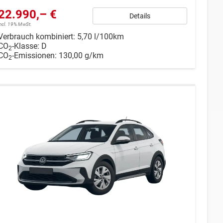
22.990,– €
Details
incl. 19% MwSt.
Verbrauch kombiniert:
5,70 l/100km
CO
-Klasse:
D
2
CO
-Emissionen:
130,00 g/km
2