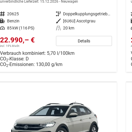
unverbindliche Lieferzeit:
15.12.2026
Neuwagen
Fahrzeugnr.
20625
Getriebe
Doppelkupplungsgetriebe (DSG)
Kraftstoff
Benzin
Außenfarbe
[6U6U] Ascotgrau
Leistung
85 kW (116 PS)
Kilometerstand
20 km
22.990,– €
Details
incl. 19% MwSt.
Verbrauch kombiniert:
5,70 l/100km
CO
-Klasse:
D
2
CO
-Emissionen:
130,00 g/km
2