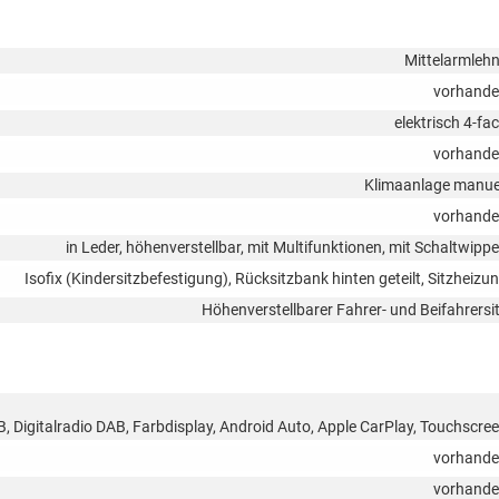
Mittelarmleh
vorhand
elektrisch 4-fa
vorhand
Klimaanlage manue
vorhand
in Leder, höhenverstellbar, mit Multifunktionen, mit Schaltwipp
Isofix (Kindersitzbefestigung), Rücksitzbank hinten geteilt, Sitzheizu
Höhenverstellbarer Fahrer- und Beifahrersi
B, Digitalradio DAB, Farbdisplay, Android Auto, Apple CarPlay, Touchscre
vorhand
vorhand