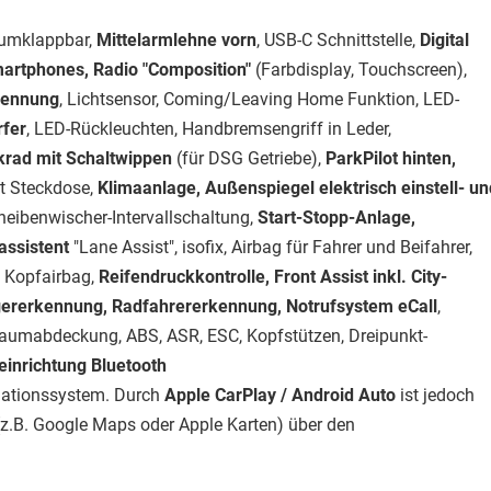
t umklappbar,
Mittelarmlehne vorn
, USB-C Schnittstelle,
Digital
Smartphones, Radio "Composition"
(Farbdisplay, Touchscreen),
kennung
, Lichtsensor, Coming/Leaving Home Funktion, LED-
rfer
, LED-Rückleuchten, Handbremsengriff in Leder,
krad mit Schaltwippen
(für DSG Getriebe),
ParkPilot hinten,
lt Steckdose,
Klimaanlage, Außenspiegel elektrisch einstell- un
cheibenwischer-Intervallschaltung,
Start-Stopp-Anlage,
assistent
"Lane Assist", isofix, Airbag für Fahrer und Beifahrer,
t Kopfairbag,
Reifendruckkontrolle, Front Assist inkl. City-
ererkennung, Radfahrererkennung, Notrufsystem eCall
,
raumabdeckung, ABS, ASR, ESC, Kopfstützen, Dreipunkt-
einrichtung Bluetooth
igationssystem. Durch
Apple CarPlay / Android Auto
ist jedoch
z.B. Google Maps oder Apple Karten) über den