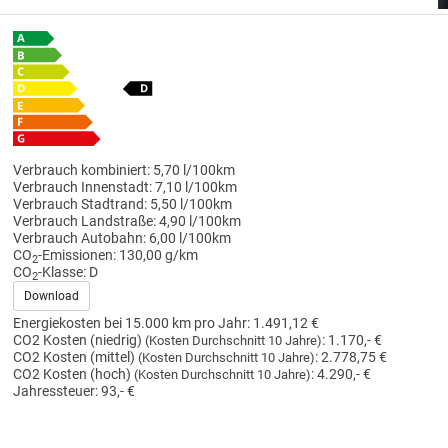
Verbrauch kombiniert:
5,70 l/100km
Verbrauch Innenstadt:
7,10 l/100km
Verbrauch Stadtrand:
5,50 l/100km
Verbrauch Landstraße:
4,90 l/100km
Verbrauch Autobahn:
6,00 l/100km
CO
-Emissionen:
130,00 g/km
2
CO
-Klasse:
D
2
Download
Energiekosten bei 15.000 km pro Jahr:
1.491,12 €
CO2 Kosten (niedrig)
:
1.170,- €
(Kosten Durchschnitt 10 Jahre)
CO2 Kosten (mittel)
:
2.778,75 €
(Kosten Durchschnitt 10 Jahre)
CO2 Kosten (hoch)
:
4.290,- €
(Kosten Durchschnitt 10 Jahre)
Jahressteuer:
93,- €