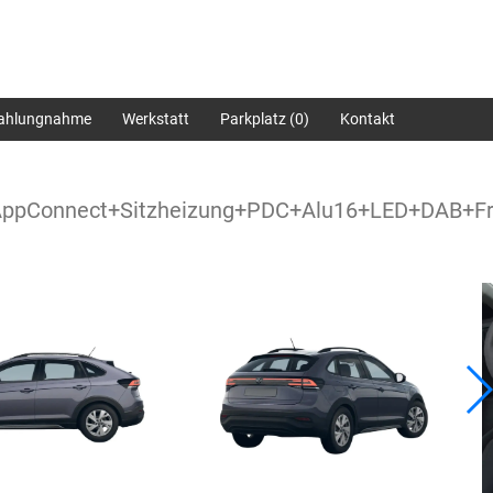
zahlungnahme
Werkstatt
Parkplatz (
0
)
Kontakt
AppConnect+Sitzheizung+PDC+Alu16+LED+DAB+Fr