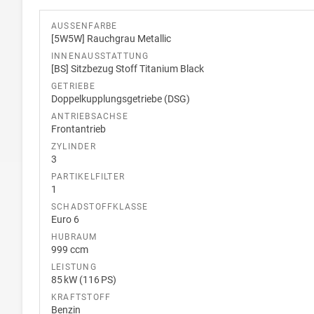
AUSSENFARBE
[5W5W] Rauchgrau Metallic
INNENAUSSTATTUNG
[BS] Sitzbezug Stoff Titanium Black
GETRIEBE
Doppelkupplungsgetriebe (DSG)
ANTRIEBSACHSE
Frontantrieb
ZYLINDER
3
PARTIKELFILTER
1
SCHADSTOFFKLASSE
Euro 6
HUBRAUM
999 ccm
LEISTUNG
85 kW (116 PS)
KRAFTSTOFF
Benzin