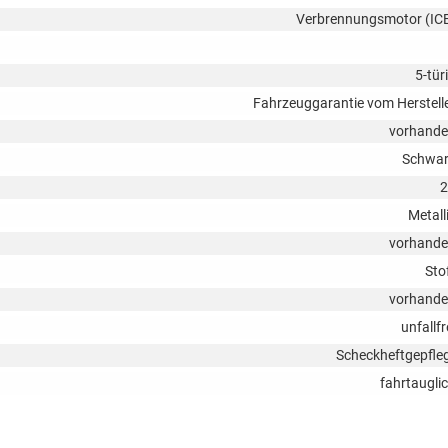
Verbrennungsmotor (IC
5-tür
Fahrzeuggarantie vom Herstell
vorhand
Schwa
2
Metall
vorhand
Sto
vorhand
unfallfr
Scheckheftgepfle
fahrtaugli