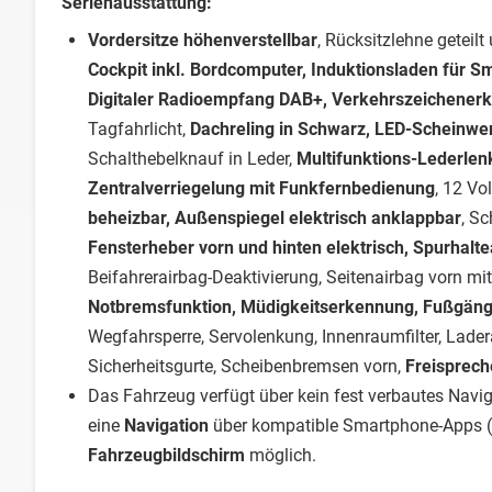
Serienausstattung:
Vordersitze höhenverstellbar
, Rücksitzlehne geteil
Cockpit inkl. Bordcomputer, Induktionsladen für 
Digitaler Radioempfang DAB+, Verkehrszeichener
Tagfahrlicht,
Dachreling in Schwarz, LED-Scheinwe
Schalthebelknauf in Leder,
Multifunktions-Lederlen
Zentralverriegelung mit Funkfernbedienung
, 12 Vo
beheizbar, Außenspiegel elektrisch anklappbar
, S
Fensterheber vorn und hinten elektrisch, Spurhalte
Beifahrerairbag-Deaktivierung, Seitenairbag vorn mi
Notbremsfunktion, Müdigkeitserkennung, Fußgäng
Wegfahrsperre, Servolenkung, Innenraumfilter, Lade
Sicherheitsgurte, Scheibenbremsen vorn,
Freisprech
Das Fahrzeug verfügt über kein fest verbautes Nav
eine
Navigation
über kompatible Smartphone-Apps (
Fahrzeugbildschirm
möglich.