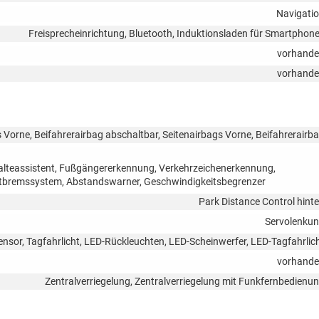
Navigati
Freisprecheinrichtung, Bluetooth, Induktionsladen für Smartphon
vorhand
vorhand
 Vorne, Beifahrerairbag abschaltbar, Seitenairbags Vorne, Beifahrerairb
halteassistent, Fußgängererkennung, Verkehrzeichenerkennung,
tbremssystem, Abstandswarner, Geschwindigkeitsbegrenzer
Park Distance Control hint
Servolenku
ensor, Tagfahrlicht, LED-Rückleuchten, LED-Scheinwerfer, LED-Tagfahrlic
vorhand
Zentralverriegelung, Zentralverriegelung mit Funkfernbedienu