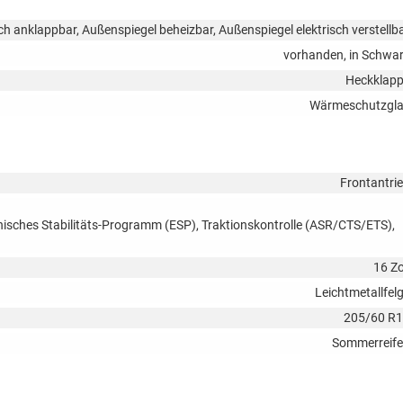
ch anklappbar, Außenspiegel beheizbar, Außenspiegel elektrisch verstellb
vorhanden, in Schwa
Heckklap
Wärmeschutzgl
Frontantri
onisches Stabilitäts-Programm (ESP), Traktionskontrolle (ASR/CTS/ETS),
16 Zo
Leichtmetallfel
205/60 R
Sommerreif