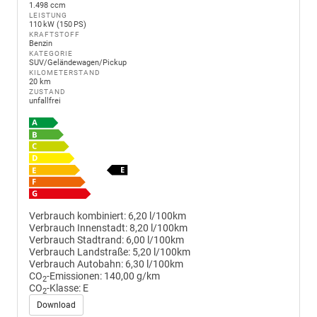
1.498 ccm
LEISTUNG
110 kW (150 PS)
KRAFTSTOFF
Benzin
KATEGORIE
SUV/Geländewagen/Pickup
KILOMETERSTAND
20 km
ZUSTAND
unfallfrei
Verbrauch kombiniert:
6,20 l/100km
Verbrauch Innenstadt:
8,20 l/100km
Verbrauch Stadtrand:
6,00 l/100km
Verbrauch Landstraße:
5,20 l/100km
Verbrauch Autobahn:
6,30 l/100km
CO
-Emissionen:
140,00 g/km
2
CO
-Klasse:
E
2
Download