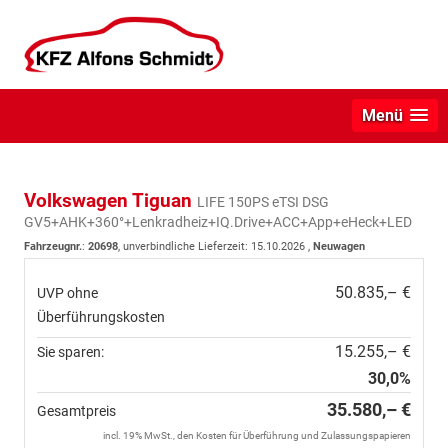
Menü
Volkswagen Tiguan
LIFE 150PS eTSI DSG
GV5+AHK+360°+Lenkradheiz+IQ.Drive+ACC+App+eHeck+LED
Fahrzeugnr.
:
20698
, unverbindliche Lieferzeit:
15.10.2026
,
Neuwagen
50.835,– €
UVP ohne
Überführungskosten
15.255,– €
Sie sparen:
30,0%
35.580,– €
Gesamtpreis
incl. 19% MwSt., den Kosten für Überführung und Zulassungspapieren