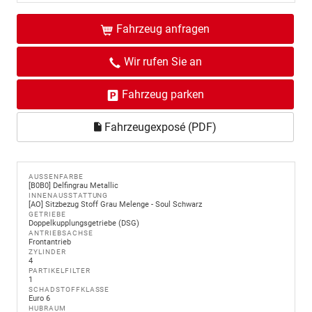
Fahrzeug anfragen
Wir rufen Sie an
Fahrzeug parken
Fahrzeugexposé (PDF)
AUSSENFARBE
[B0B0] Delfingrau Metallic
INNENAUSSTATTUNG
[AO] Sitzbezug Stoff Grau Melenge - Soul Schwarz
GETRIEBE
Doppelkupplungsgetriebe (DSG)
ANTRIEBSACHSE
Frontantrieb
ZYLINDER
4
PARTIKELFILTER
1
SCHADSTOFFKLASSE
Euro 6
HUBRAUM