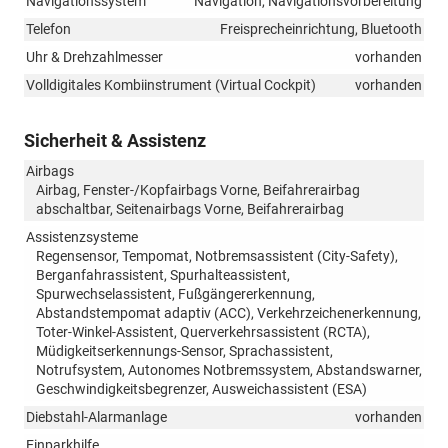
Navigationssystem
Navigation, Navigationsvorbereitung
Telefon
Freisprecheinrichtung, Bluetooth
Uhr & Drehzahlmesser
vorhanden
Volldigitales Kombiinstrument (Virtual Cockpit)
vorhanden
Sicherheit & Assistenz
Airbags
Airbag, Fenster-/Kopfairbags Vorne, Beifahrerairbag
abschaltbar, Seitenairbags Vorne, Beifahrerairbag
Assistenzsysteme
Regensensor, Tempomat, Notbremsassistent (City-Safety),
Berganfahrassistent, Spurhalteassistent,
Spurwechselassistent, Fußgängererkennung,
Abstandstempomat adaptiv (ACC), Verkehrzeichenerkennung,
Toter-Winkel-Assistent, Querverkehrsassistent (RCTA),
Müdigkeitserkennungs-Sensor, Sprachassistent,
Notrufsystem, Autonomes Notbremssystem, Abstandswarner,
Geschwindigkeitsbegrenzer, Ausweichassistent (ESA)
Diebstahl-Alarmanlage
vorhanden
Einparkhilfe