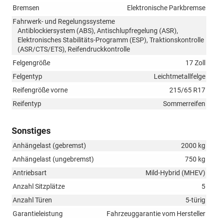
Bremsen
Elektronische Parkbremse
Fahrwerk- und Regelungssysteme
Antiblockiersystem (ABS), Antischlupfregelung (ASR),
Elektronisches Stabilitäts-Programm (ESP), Traktionskontrolle
(ASR/CTS/ETS), Reifendruckkontrolle
Felgengröße
17 Zoll
Felgentyp
Leichtmetallfelge
Reifengröße vorne
215/65 R17
Reifentyp
Sommerreifen
Sonstiges
Anhängelast (gebremst)
2000 kg
Anhängelast (ungebremst)
750 kg
Antriebsart
Mild-Hybrid (MHEV)
Anzahl Sitzplätze
5
Anzahl Türen
5-türig
Garantieleistung
Fahrzeuggarantie vom Hersteller