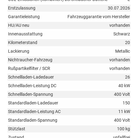
Erstzulassung
30.07.2026
Garantieleistung
Fahrzeuggarantie vom Hersteller
HU/AU neu
vorhanden
Innenausstattung
Schwarz
Kilometerstand
20
Lackierung
Metallic
Nichtraucher-Fahrzeug
vorhanden
Rußpartikelfilter / SCR
vorhanden
Schnellladen-Ladedauer
26
Schnellladen-Leistung DC
40 kW
Schnellladen-Spannung
400 Volt
Standardladen-Ladedauer
150
Standardladen-Leistung AC
11 kW
Standardladen-Spannung
400 Volt
Stützlast
100 kg
Zustand
unfallfrei