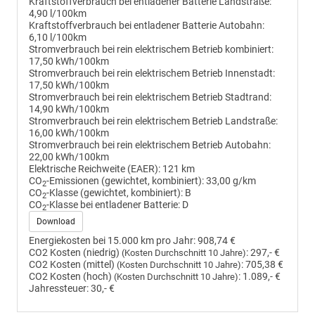
Kraftstoffverbrauch bei entladener Batterie Landstraße:
4,90 l/100km
Kraftstoffverbrauch bei entladener Batterie Autobahn:
6,10 l/100km
Stromverbrauch bei rein elektrischem Betrieb kombiniert:
17,50 kWh/100km
Stromverbrauch bei rein elektrischem Betrieb Innenstadt:
17,50 kWh/100km
Stromverbrauch bei rein elektrischem Betrieb Stadtrand:
14,90 kWh/100km
Stromverbrauch bei rein elektrischem Betrieb Landstraße:
16,00 kWh/100km
Stromverbrauch bei rein elektrischem Betrieb Autobahn:
22,00 kWh/100km
Elektrische Reichweite (EAER):
121 km
CO
-Emissionen (gewichtet, kombiniert):
33,00 g/km
2
CO
-Klasse (gewichtet, kombiniert):
B
2
CO
-Klasse bei entladener Batterie:
D
2
Download
Energiekosten bei 15.000 km pro Jahr:
908,74 €
CO2 Kosten (niedrig)
:
297,- €
(Kosten Durchschnitt 10 Jahre)
CO2 Kosten (mittel)
:
705,38 €
(Kosten Durchschnitt 10 Jahre)
CO2 Kosten (hoch)
:
1.089,- €
(Kosten Durchschnitt 10 Jahre)
Jahressteuer:
30,- €