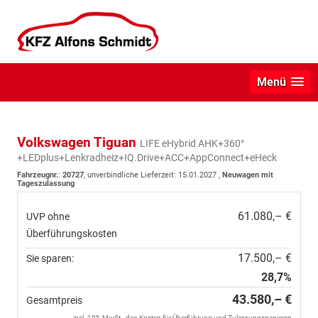
Menü
Volkswagen Tiguan
LIFE eHybrid AHK+360°
+LEDplus+Lenkradheiz+IQ.Drive+ACC+AppConnect+eHeck
Fahrzeugnr.
:
20727
, unverbindliche Lieferzeit:
15.01.2027
,
Neuwagen mit
Tageszulassung
61.080,– €
UVP ohne
Überführungskosten
17.500,– €
Sie sparen:
28,7%
43.580,– €
Gesamtpreis
incl. 19% MwSt., den Kosten für Überführung und Zulassungspapieren