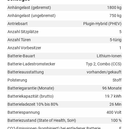
Anhängelast (gebremst)
1800 kg
Anhängelast (ungebremst)
750 kg
Antriebsart
Plugin-Hybrid (PHEV)
Anzahl Sitzplätze
5
Anzahl Türen
5-türig
Anzahl Vorbesitzer
1
Batterie-Bauart
Lithium-Ionen
Batterie-Ladestromstecker
Typ 2, Combo (CCS)
Batterieausstattung
vorhanden/gekauft
Polsterung
Stoff
Batteriegarantie (Monate)
96 Monate
Batteriekapazität (brutto)
19.7 kWh
Batterieladezeit 10% bis 80%
26 Min
Batteriespannung
400 Volt
Batteriezustand (State of Health, SoH)
100 %
CO2-Emissionen (kombiniert) bei entladener Batterie
E