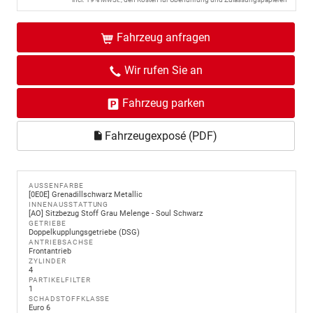
Fahrzeug anfragen
Wir rufen Sie an
Fahrzeug parken
Fahrzeugexposé (PDF)
AUSSENFARBE
[0E0E] Grenadillschwarz Metallic
INNENAUSSTATTUNG
[AO] Sitzbezug Stoff Grau Melenge - Soul Schwarz
GETRIEBE
Doppelkupplungsgetriebe (DSG)
ANTRIEBSACHSE
Frontantrieb
ZYLINDER
4
PARTIKELFILTER
1
SCHADSTOFFKLASSE
Euro 6