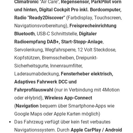
Climatronic
"Air Care",
Regensensor, ParkPilot vorn
und hinten, Digital Cockpit Pro inkl. Bordcomputer,
Radio
"Ready2Discover"
(Farbdisplay, Touchscreen,
Navigationsvorbereitung),
Freisprecheinrichtung
Bluetooth
, USB-C Schnittstelle,
Digitaler
Radioempfang DAB+, Start-Stopp-Anlage
,
Servolenkung, Wegfahrsperre, 12 Volt Steckdose,
Kopfstützen, Bremsscheiben, Dreipunkt-
Sicherheitsgurte, Innenraumfilter,
Laderaumabdeckung,
Fensterheber elektrisch,
Adaptives Fahrwerk DCC und
Fahrprofilauswahl
(nur in Verbindung mit 4Motion
oder eHybrid),
Wireless App-Connect
(
Navigation
bequem über Smartphone-Apps wie
Google Maps oder Apple Karten möglich)
Das Fahrzeug verfügt über kein fest verbautes
Navigationssystem. Durch
Apple CarPlay / Android