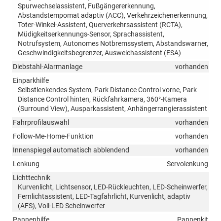
Spurwechselassistent, Fußgängererkennung,
Abstandstempomat adaptiv (ACC), Verkehrzeichenerkennung,
Toter-Winkel-Assistent, Querverkehrsassistent (RCTA),
Müdigkeitserkennungs-Sensor, Sprachassistent,
Notrufsystem, Autonomes Notbremssystem, Abstandswarner,
Geschwindigkeitsbegrenzer, Ausweichassistent (ESA)
Diebstahl-Alarmanlage
vorhanden
Einparkhilfe
Selbstlenkendes System, Park Distance Control vorne, Park
Distance Control hinten, Rückfahrkamera, 360°-Kamera
(Surround View), Ausparkassistent, Anhängerrangierassistent
Fahrprofilauswahl
vorhanden
Follow-Me-Home-Funktion
vorhanden
Innenspiegel automatisch abblendend
vorhanden
Lenkung
Servolenkung
Lichttechnik
Kurvenlicht, Lichtsensor, LED-Rückleuchten, LED-Scheinwerfer,
Fernlichtassistent, LED-Tagfahrlicht, Kurvenlicht, adaptiv
(AFS), Voll-LED Scheinwerfer
Pannenhilfe
Pannenkit